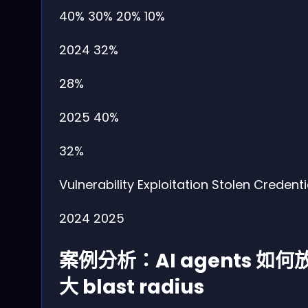
40%
30%
20%
10%
2024
32%
28%
2025
40%
32%
Vulnerability Exploitation
Stolen Credenti
2024
2025
案例分析：AI agents 如何
大 blast radius