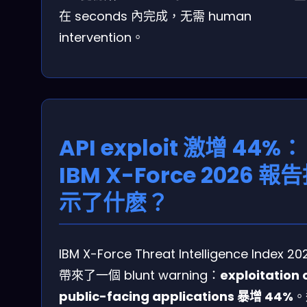
在 seconds 內完成，无需 human
intervention。
API exploit 激增 44%：
IBM X-Force 2026 報
示了什麽？
IBM X-Force Threat Intelligence Index 20
帶來了一個 blunt warning：
exploitation 
public-facing applications 暴增 44%
。