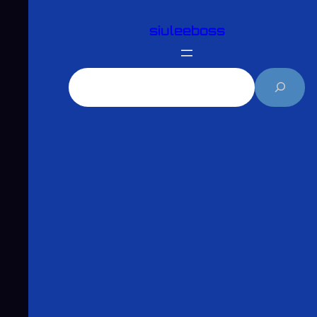
跳
siuleeboss
至
主
要
搜
內
尋
容