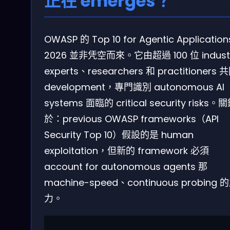
正在 emerges？
OWASP 的 Top 10 for Agentic Application
2026 並非凭空而來。它由超過 100 位 indust
experts、researchers 和 practitioners 
development，專門識別 autonomous AI
systems 面臨的 critical security risks
於：previous OWASP frameworks（API
Security Top 10）假設的是 human
exploitation，但新的 framework 必須
account for autonomous agents 那
machine-speed、continuous probing 
力。