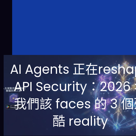
AI Agents 正在resha
API Security：2026
我們該 faces 的 3 
酷 reality