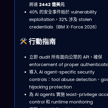
將達
2442 億美元
40% 的安全事件始於 vulnerability
exploitation，32% 涉及 stolen
credentials（IBM X-Force 2026）
行動指南
立即 audit 所有面向公眾的 API，確保
enforcement of proper authenticati
導入 AI agent-specific security
controls：tool abuse detection、go
hijacking protection
為 AI agents 實施 least-privilege acc
control 和 runtime monitoring