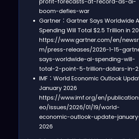
profit-forecasts-at-record-as-ai-
boom-defies-war
Gartner：Gartner Says Worldwide A
Spending Will Total $2.5 Trillion in 2
https://www.gartner.com/en/news
m/press-releases/2026-1-15-gartn
says-worldwide-ai-spending-will-
total-2-point-5-trillion-dollars-in-
IMF：World Economic Outlook Updat
January 2026
https://www.imf.org/en/publicatio
eo/issues/2026/01/19/world-
economic-outlook-update-january
2026