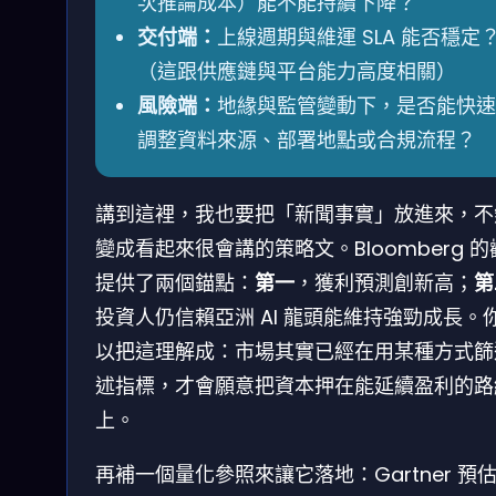
次推論成本）能不能持續下降？
交付端：
上線週期與維運 SLA 能否穩定
（這跟供應鏈與平台能力高度相關）
風險端：
地緣與監管變動下，是否能快速
調整資料來源、部署地點或合規流程？
講到這裡，我也要把「新聞事實」放進來，不
變成看起來很會講的策略文。Bloomberg 的
提供了兩個錨點：
第一
，獲利預測創新高；
第
投資人仍信賴亞洲 AI 龍頭能維持強勁成長。
以把這理解成：市場其實已經在用某種方式篩
述指標，才會願意把資本押在能延續盈利的路
上。
再補一個量化參照來讓它落地：Gartner 預