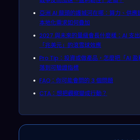
戰爭反而加速「盈利韌性」定價？
亞洲 AI 龍頭的護城河在哪：算力、供應
本地化需求如何疊加
2027 與未來的量級會長什麼樣：AI 支
「兆美元」的滾雪球效應
Pro Tip：投資或做產品，怎麼把「AI 
落到可驗證指標
FAQ：你可能會問的 3 個問題
CTA：想把觀察變成行動？