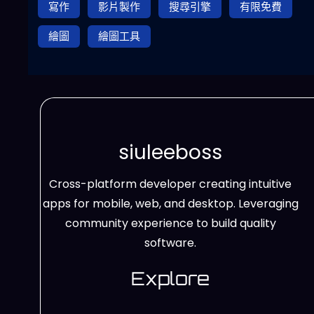
寫作
影片製作
搜尋引擎
有限免費
繪圖
繪圖工具
siuleeboss
Cross-platform developer creating intuitive
apps for mobile, web, and desktop. Leveraging
community experience to build quality
software.
Explore