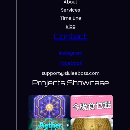
About
Services
Time Line
Blog
Contact
Instagram
Facebook
support@siuleeboss.com
Projects Showcase