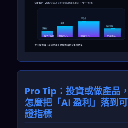
Gartner：2026 全球 AI 支出預估 2.52 兆美元（YoY +44%）
平台化
擴建
落地加速
高需求
算力/晶片
資料中心
雲與平台
企業導入
支出是燃料；盈利預測上修是燃料點火後的結果
Pro Tip：投資或做產品
怎麼把「AI 盈利」落到
證指標