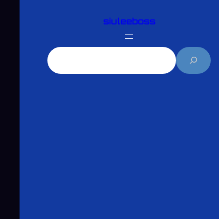
跳
siuleeboss
至
主
要
搜
內
尋
容