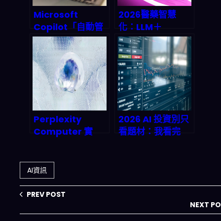
Microsoft
2026醫藥智慧
Copilot「自動管
化：LLM＋
理郵箱」會取代你
Agentic工作流，
的收信流程嗎？
靶點到臨床試驗要
2026 後 Agentic
怎麼真的加速？
Email 的真實影響
Perplexity
2026 AI 投資別只
Computer 實
看題材：我看完
測：每月 200 美
「不喜歡（含
元買下 19 個 AI 模
Palantir）＋喜歡
型的『數碼工
1 檔」後的長期風
AI資訊
人』，值不值？
險清單
PREV POST
NEXT P