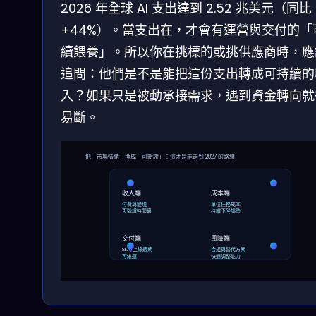
2026 年全球 AI 支出達到 2.52 兆美元（同比
+44%）。當支出在，才會有運營與交付的「
續餵養」。所以你在挑標的或挑供應商時，應
追問：他們是不是能把這份支出轉成可持續的
入？如果只是被動承接需求，遇到資金轉向就
易斷。
把「市場情緒」換成「可驗證」：這才是能走到 2027 的路線
收入端
成本端
付費與變現
單位任務成本
可驗證時間窗
持續下降趨勢
交付端
風險端
SLA/上線週期
合規與替代方案
可維運
快速調整能力