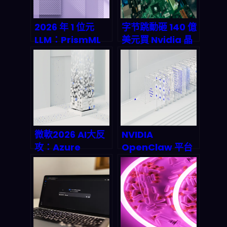
2026 年 1 位元
字节跳動砸 140 億
LLM：PrismML
美元買 Nvidia 晶
Bonsai 8B 怎麼把
片：揭秘 TikTok
「雲端才行」變成
背後的 AI 硬體軍
「手機也能跑」？
備競賽
微軟2026 AI大反
NVIDIA
攻：Azure
OpenClaw 平台
OpenAI擴張、自
深度解析：
研模型MAI與代理
Agentic AI 如何
式工作流如何重塑
讓你的自動化機器
兆級市場版圖
人 24/7 為你賺取
被動收入？