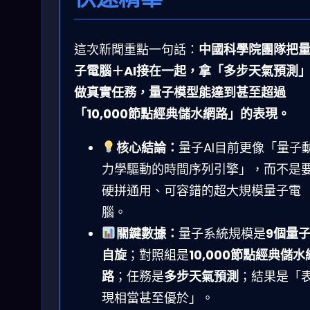
這次新聞重點一句話：
中國科學院團隊把
子電腦＋AI接在一起，拿「多步天氣預測
做真實任務，量子模型能達到甚至超過
「10,000節點經典儲水網路」的表現。
核心結論：
量子AI目前更像「量子
力學驅動的時間序列引擎」，而不是
硬拼通用、可容錯的超大規模量子電
腦。
關鍵數據：
量子系統規模是
9個量
自旋
；對照組是
10,000節點經典儲水
路
；任務是
多步天氣預測
；結果是「
現相當甚至優於」。