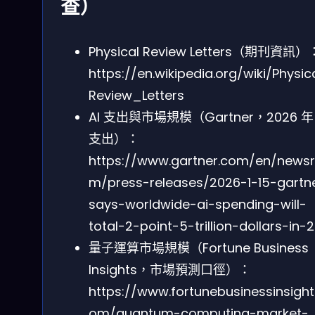
查）
Physical Review Letters（期刊資訊）
https://en.wikipedia.org/wiki/Physic
Review_Letters
AI 支出與市場規模（Gartner，2026 年 
支出）：
https://www.gartner.com/en/news
m/press-releases/2026-1-15-gartn
says-worldwide-ai-spending-will-
total-2-point-5-trillion-dollars-in-
量子運算市場規模（Fortune Business
Insights，市場預測口徑）：
https://www.fortunebusinessinsight
om/quantum-computing-market-