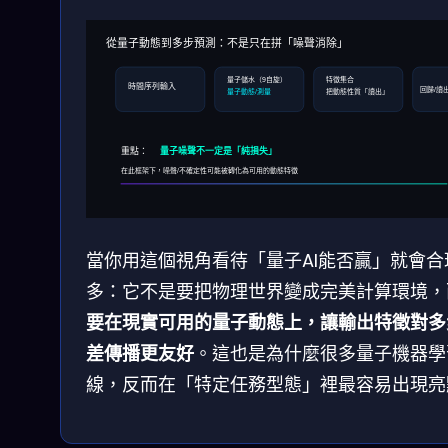
從量子動態到多步預測：不是只在拼「噪聲消除」
量子儲水（9自旋）
特徵集合
時間序列輸入
回歸/讀
量子動態/測量
把動態性質「讀出」
重點：
量子噪聲不一定是「純損失」
在此框架下，噪聲/不確定性可能被轉化為可用的動態特徵
當你用這個視角看待「量子AI能否贏」就會合
多：它不是要把物理世界變成完美計算環境，
要在現實可用的量子動態上，讓輸出特徵對多
差傳播更友好
。這也是為什麼很多量子機器學
線，反而在「特定任務型態」裡最容易出現亮