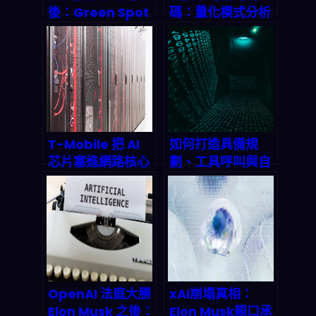
後：Green Spot
碼：量化模式分析
Technologies 如
揭露2026投資勝
何用 AI 重塑未來
算
蛋白質版圖
T-Mobile 把 AI
如何打造具備規
芯片塞進網路核心
劃、工具呼叫與自
邊緣！低延遲革命
我批判能力的進階
揭開序幕
Agentic AI 系
統？2026 終極實
戰指南
OpenAI 法庭大勝
xAI崩塌真相：
Elon Musk 之後：
Elon Musk親口承