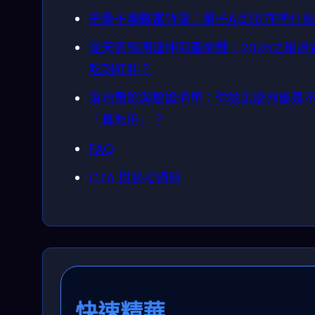
把量子噪聲當特徵：量子AI到底在學什
從天氣預測延伸到產業鏈：2026之後誰
吃到紅利？
落地風險與驗證清單：你該怎麼判斷是
「真能用」？
FAQ
CTA 與參考資料
快速精華