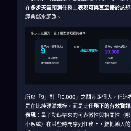
在
多步天氣預測
任務上
表現可與甚至優於
該規
經典儲水網路。
多步天氣預測：量子模型對照經典基準
量子AI（量子儲水）
經典AI（儲水網路）
結果：
9
10,000
相當甚至優於
量子自旋
節點
與AI結合做多步預測
時間序列基準
所以「9」對「10,000」之間差距很大，但這
是在比純硬體規模，而是比
任務下的有效資訊
表現
：量子動態帶來的可表徵性與相關性（哪
小系統）在某些時間序列任務上，能把輸入的