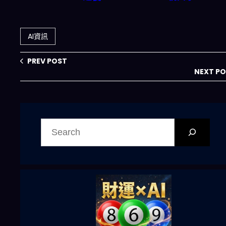
API 代理工作流、
認早期開發有重大
量化交易與被動收
缺陷，重建計劃能
入的 2026 新局
否扭轉AI殺手
AI資訊
905？
PREV POST
NEXT P
搜
尋