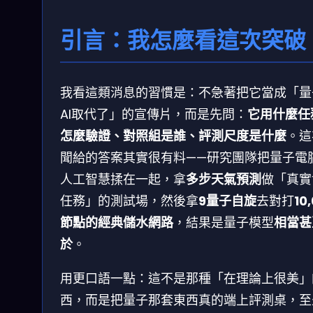
引言：我怎麼看這次突破
我看這類消息的習慣是：不急著把它當成「量
AI取代了」的宣傳片，而是先問：
它用什麼任
怎麼驗證、對照組是誰、評測尺度是什麼
。這
聞給的答案其實很有料——研究團隊把量子電
人工智慧揉在一起，拿
多步天氣預測
做「真實
任務」的測試場，然後拿
9量子自旋
去對打
10
節點的經典儲水網路
，結果是量子模型
相當甚
於
。
用更口語一點：這不是那種「在理論上很美」
西，而是把量子那套東西真的端上評測桌，至