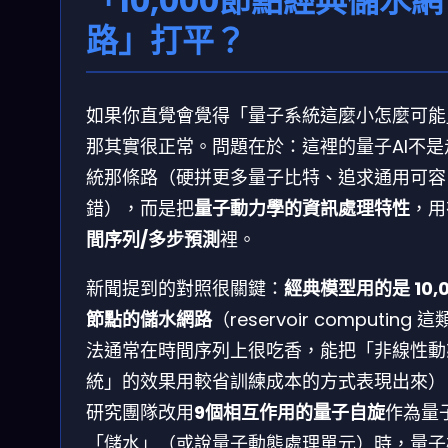
「10,000節點經典儲水網
路」打平？
如果你直覺會覺得「量子系統這麼小怎麼可能
那其實很正常。問題在於：這裡的量子AI不是
統那條路（硬拼更多量子比特、追求通用可容
錯），而是把
量子動力學的資訊處理特性
，用
間序列/多步預測
裡。
新聞提到的對照很關鍵：
經典模型用的是 10,0
節點的儲水網路
（reservoir computing 
法通常在時間序列上很吃香，能把「非線性動
統」的效果用較省訓練成本的方式表現出來）
研究團隊改用
9個相互作用的量子自旋
作為量
「儲水」（或說量子動態處理單元）時，量子