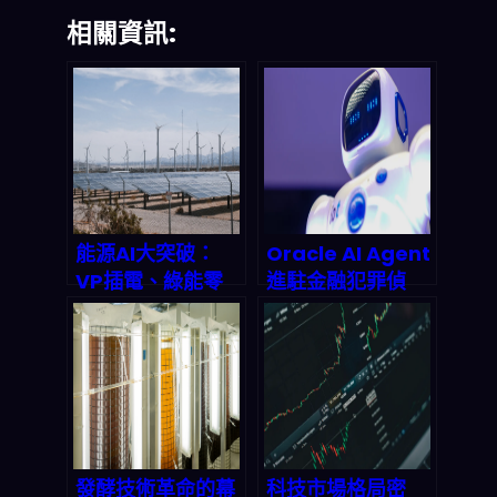
相關資訊:
能源AI大突破：
Oracle AI Agent
VP插電、綠能零
進駐金融犯罪偵
浪費，卻藏85億美
測：風控自動化時
元失能陷阱？
代真的來了？
2026 最新實戰解
析
發酵技術革命的幕
科技市場格局密