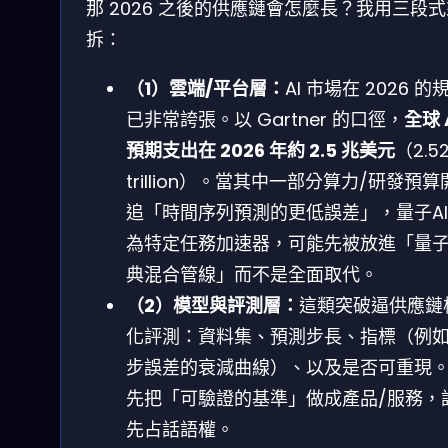
那 2026 之後的供應鏈會怎麼長？我用三段
拆：
（1）雲端/平台層：
AI 市場在 2026 的
已非常誇張。以 Gartner 的口徑，
全球 
預期支出在 2026 年約 2.5 兆美元
（2.5
trillion）。當其中一部分算力/研發預算
追「時間序列預測的更低誤差」，量子A
為特定任務加速器，可能先被放進「量子
典混合管線」而不是全面取代。
（2）模型與評測層：
這類突破逼供應鏈
化評測：資料集、預測步長、指標（例
步誤差的衰減曲線）、以及是否可重現
先把「可驗證的基準」做成產品/服務，
先占話語權。