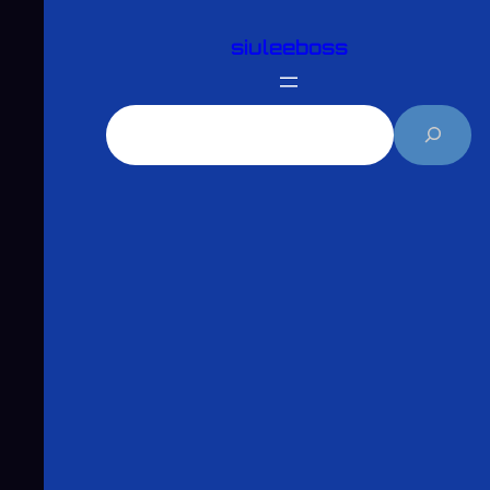
跳
siuleeboss
至
主
要
搜
內
尋
容