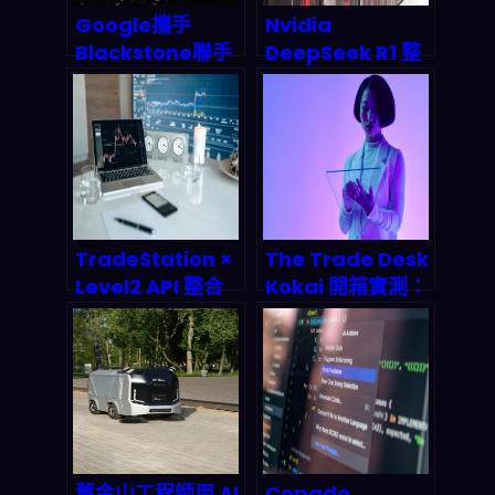
Google攜手
Nvidia
Blackstone聯手
DeepSeek R1 整
打造AI雲平台：這
合革命：硬體即模
波操作會從根本上
型時代如何重塑 AI
改寫企業AI佈局遊
晶片市場版圖？
戲規則嗎？
TradeStation ×
The Trade Desk
Level2 API 整合
Kokai 開箱實測：
實測：可視化自動
2026 AI 廣告代理
交易如何重塑
自動化怎麼靠聊天
2026 年投資者生
機器人賺被動收
態
入？
舊金山工程師用 AI
Copado