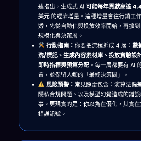
述指出，生成式 AI
可能每年貢獻高達 4.4
美元
的經濟增量。這種增量會往行銷工
透，先從自動化與投放效率開始，再擴到
規模化與決策層。
行動指南：
你要把流程拆成 4 層：
數
洗/標記、生成內容素材庫、投放實驗設
即時指標與預算分配
。每一層都要有 AI 
置，並保留人類的「最終決策閥」。
風險預警：
常見踩雷包含：演算法偏
隱私合規問題、以及模型幻覺造成的錯誤
事。更現實的是：你以為在優化，其實在
錯誤訊號。