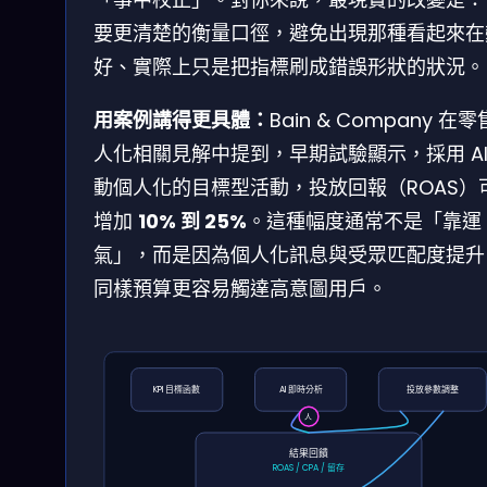
要更清楚的衡量口徑，避免出現那種看起來在
好、實際上只是把指標刷成錯誤形狀的狀況。
用案例講得更具體：
Bain & Company 在
人化相關見解中提到，早期試驗顯示，採用 AI
動個人化的目標型活動，投放回報（ROAS）
增加
10% 到 25%
。這種幅度通常不是「靠運
氣」，而是因為個人化訊息與受眾匹配度提升
同樣預算更容易觸達高意圖用戶。
KPI 目標函數
AI 即時分析
投放參數調整
人
結果回饋
ROAS / CPA / 留存