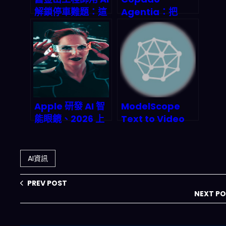
解鎖停車難題：這
Agentia：把
款 App 如何讓你
Salesforce
不再收到罰單？
DevOps 直接變成
「語境感知」
AgentOps，
2026 會衝到什麼
規模？
Apple 研發 AI 智
ModelScope
能眼鏡、2026 上
Text to Video
市在即：機器視覺
Synthesis 文字生
+語音辨識+雲端協
成影片工具
同，AR 開發者與
AI資訊
AI 服務商怎麼接
招？
PREV POST
NEXT P