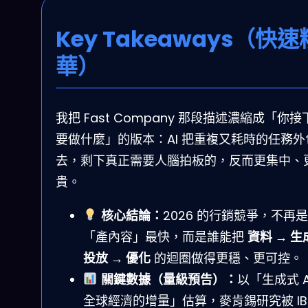
Key Takeaways（快速
華）
我把 Fast Company 那段描述濃縮成「你接
要做什麼」的版本：AI 把重複又耗時的任務外
去，剩下真正需要人腦拍板的，反而更集中、
貴。
核心結論：
2026 的行銷競爭，不再
「產內容」最快，而是誰能把
資料 → 生
投放 → 優化
的迴圈做得更穩、更可控。
關鍵數據（量級預告）：
以「生成式 A
全球經濟的增量」估算，麥肯錫研究被 IB