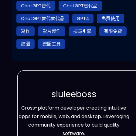
ChatGPT替代
ChatGPT替代品
ChatGPT替代替代品
GPT4
免費使用
寫作
影片製作
搜尋引擎
有限免費
繪圖
繪圖工具
siuleeboss
Cross-platform developer creating intuitive
apps for mobile, web, and desktop. Leveraging
community experience to build quality
software.