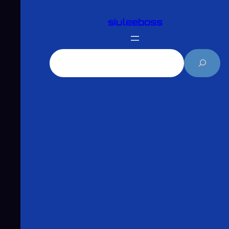
跳
siuleeboss
至
主
要
搜
內
尋
容