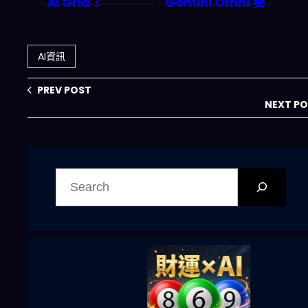
AI Grid？
Gemini Omni 雙
Armada 攜手
殺登場：對話式 AI
NVIDIA 揭露
搜片與 Shorts 自
5G/6G 時代的兆
動產稿如何改寫
AI資訊
元商機密碼
2026 影音經濟規
則
PREV POST
NEXT P
搜
尋