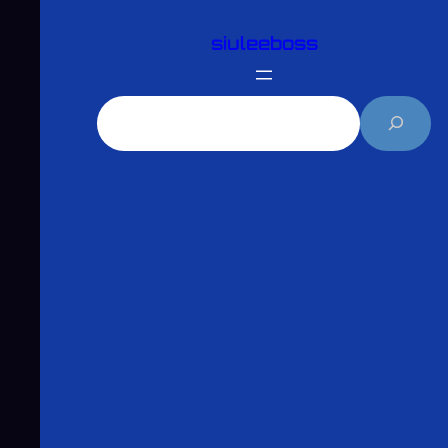
跳
siuleeboss
至
主
要
搜
內
尋
容