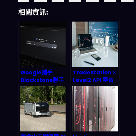
相關資訊:
Google攜手
TradeStation ×
Blackstone聯手
Level2 API 整合
打造AI雲平台：這
實測：可視化自動
波操作會從根本上
交易如何重塑
改寫企業AI佈局遊
2026 年投資者生
戲規則嗎？
態