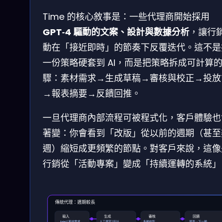
Time 的核心敘事是：一些代理商開始採用
GPT‑4 驅動的文案、設計與數據分析
，讓行
動在「接近即時」的節奏下反覆迭代。這不是
一份策略硬套到 AI，而是把策略拆成可計算
驟：素材需求→生成草稿→審核與校正→投放
→報表摘要→反饋回推。
一旦代理商內部流程可被程式化，客戶體驗也
著變：你會看到「改版」從以前的週期（甚至
週）縮短成更頻繁的節點。對客戶來說，這像
行銷從「活動專案」變成「持續運轉的系統」
傳統代理：週期較長
輸入
生成
審核
回饋
brief/素材需求
人工撰寫/設計
多輪校對
報表→下一輪