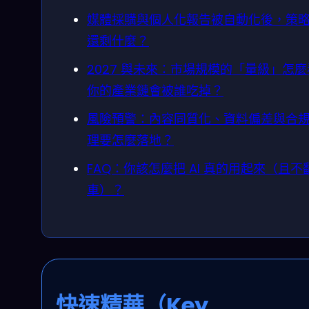
媒體採購與個人化報告被自動化後，策
還剩什麼？
2027 與未來：市場規模的「量級」怎
你的產業鏈會被誰吃掉？
風險預警：內容同質化、資料偏差與合
理要怎麼落地？
FAQ：你該怎麼把 AI 真的用起來（且不
車）？
快速精華（Key