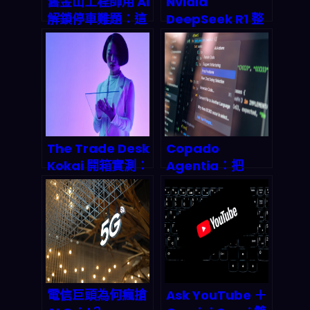
舊金山工程師用 AI
Nvidia
解鎖停車難題：這
DeepSeek R1 整
款 App 如何讓你
合革命：硬體即模
不再收到罰單？
型時代如何重塑 AI
晶片市場版圖？
The Trade Desk
Copado
Kokai 開箱實測：
Agentia：把
2026 AI 廣告代理
Salesforce
自動化怎麼靠聊天
DevOps 直接變成
機器人賺被動收
「語境感知」
入？
AgentOps，
2026 會衝到什麼
規模？
電信巨頭為何瘋搶
Ask YouTube ＋