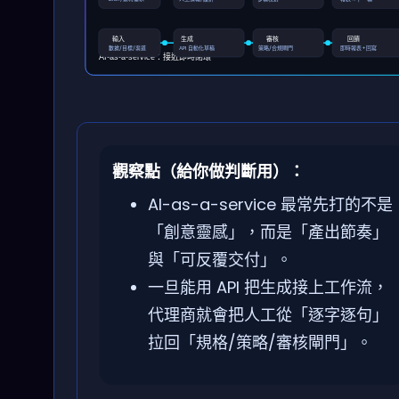
輸入
生成
審核
回饋
數據/目標/渠道
API 自動化草稿
策略/合規閘門
即時報表+回寫
AI-as-a-service：接近即時閉環
觀察點（給你做判斷用）：
AI-as-a-service 最常先打的不是
「創意靈感」，而是「產出節奏」
與「可反覆交付」。
一旦能用 API 把生成接上工作流，
代理商就會把人工從「逐字逐句」
拉回「規格/策略/審核閘門」。