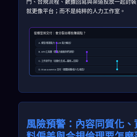
門、合規流程、數據回寫與渠道投放一起封裝
就更像平台；而不是純粹的人力工作室。
從模型到交付：會分裂出哪些賺錢點？
A. 模型/推理能力（LLM 能力輸出）
B. API/工具層（把能力嵌進你們流程）
C. 工作流平台（自動化生成→審核→回寫）
D. AI-as-a-service 交付（媒體採購/個人化/報告）
風險預警：內容同質化、
料偏差與合規倫理要怎麼