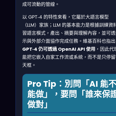
成可流動的管線。
以 GPT‑4 的特性來看，它屬於大語言模型
（LLM）家族；LLM 的基本能力是根據訓練資
習語言模式，產出、摘要與理解內容，並可透
示與外部介面協作完成任務。維基百科也指出
GPT‑4 仍可透過 OpenAI API 使用
，因此代
能把它嵌入自家工作流或系統，而不是只停留
天框。
Pro Tip：別問「AI 能
能做」，要問「誰來保
做對」