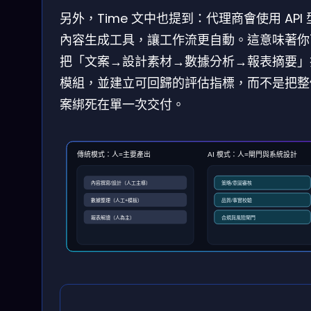
另外，Time 文中也提到：代理商會使用 API
內容生成工具，讓工作流更自動。這意味著你
把「文案→設計素材→數據分析→報表摘要」
模組，並建立可回歸的評估指標，而不是把整
案綁死在單一次交付。
傳統模式：人=主要產出
AI 模式：人=閘門與系統設計
內容撰寫/設計（人工主導）
策略/意圖審核
數據整理（人工+模板）
品質/事實校驗
報表解讀（人為主）
合規與風險閘門