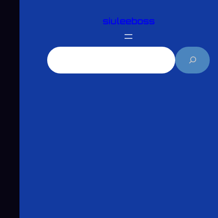
跳
siuleeboss
至
主
要
搜
內
尋
容