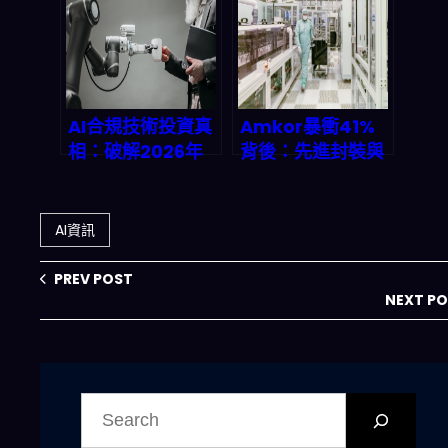
AI合規技術投資真
Amkor暴衝41%
相：破解2026年
背後：先進封裝與
成本回收與市場暴
測試產能擴張，
漲密碼
2026半導體供應
鏈會怎麼重排？
AI資訊
PREV POST
NEXT P
搜
尋