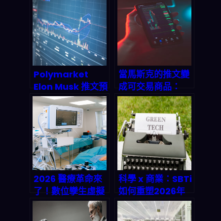
RDO）目標價 175
SmartRoute 自
美元：AI 日內交易
動最優路徑與旺季
平台背後，2026
商家推廣，n8n 自
產業鏈到底在押什
動化到底怎麼玩？
麼？
Polymarket
當馬斯克的推文變
Elon Musk 推文預
成可交易商品：
測賭盤怎麼玩？
Polymarket 預
2026 預測市場
測市場如何重新定
250 億美元狂飆背
義名人經濟
後的 AI 情緒交易
密碼
2026 醫療革命來
科學 x 商業：SBTi
了！數位孿生虛擬
如何重塑2026年
人體讓你提前看穿
企業永續增長路徑
疾病風險？