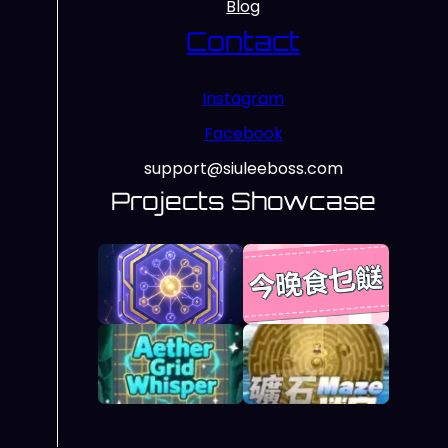
Blog
Contact
Instagram
Facebook
support@siuleeboss.com
Projects Showcase