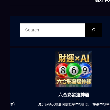
NEXT P
搜
尋
六合彩發達神器
陀)
減少超過500萬個低概率中獎組合，提高中獎率