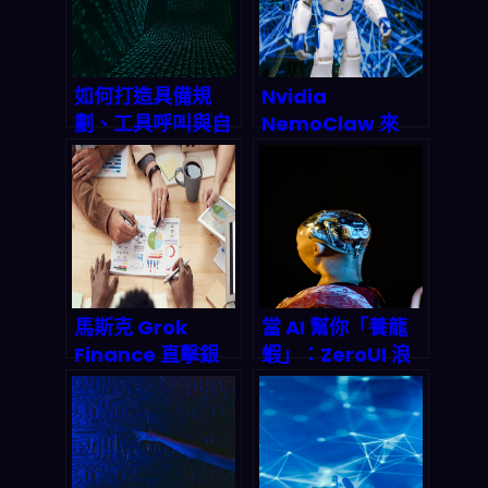
如何打造具備規
Nvidia
劃、工具呼叫與自
NemoClaw 來
我批判能力的進階
了：2026 年AI
Agentic AI 系
Agent 平台如何
統？2026 終極實
顛覆企業數位轉
戰指南
型？GTC 大會前
瞻分析
馬斯克 Grok
當 AI 幫你「養龍
Finance 直擊銀
蝦」：ZeroUI 浪
行貸款業！AI語言
潮如何改寫 2026
模型結合強化學
年的科技霸權遊戲
習，如何在2027
年重塑金融風險模