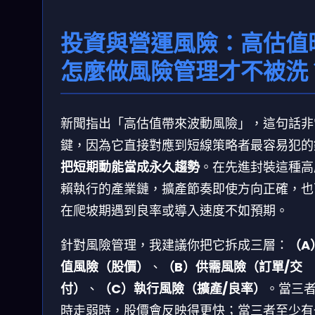
投資與營運風險：高估值
怎麼做風險管理才不被洗
新聞指出「高估值帶來波動風險」，這句話非
鍵，因為它直接對應到短線策略者最容易犯的
把短期動能當成永久趨勢
。在先進封裝這種高
賴執行的產業鏈，擴產節奏即使方向正確，也
在爬坡期遇到良率或導入速度不如預期。
針對風險管理，我建議你把它拆成三層：
（A
值風險（股價）
、
（B）供需風險（訂單/交
付）
、
（C）執行風險（擴產/良率）
。當三
時走弱時，股價會反映得更快；當三者至少有