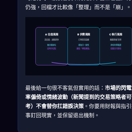
仍強，回檔才比較像「整理」而不是「崩」。
A 估值風險
B 供需風險
C 執行風險
高估值→波動更快
訂單是否延續
擴產爬坡/良率
做分層部位
看指引一致性
用毛利率驗證
設再評估點
避追「單點爆量」
追蹤交付節拍
最後給一句很不客氣但實用的話：
市場的閃電
率偏倚或情緒波動（新聞提到的交易策略者可
考）不會替你扛錯誤決策
。你要用財報與指引
事釘回現實，並保留退出機制。