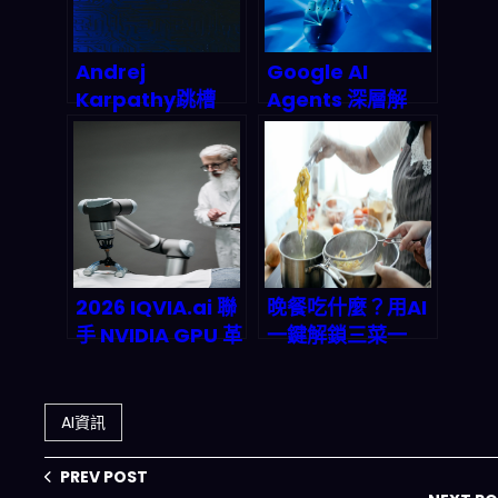
型與自動交易？
Andrej
Google AI
Karpathy跳槽
Agents 深層解
Anthropic：AI安
析：從搜尋框到萬
全陣營拿下最強大
用助手的產業巨
腦，矽谷人才爭奪
變，2026年智能
戰殺出一條血路
代理市場誰能為
王？
2026 IQVIA.ai 聯
晚餐吃什麼？用AI
手 NVIDIA GPU 革
一鍵解鎖三菜一
命：生命科學藥物
湯，告別選擇障
研發全自動化平台
礙！
如何加速臨床試
AI資訊
驗？
PREV POST