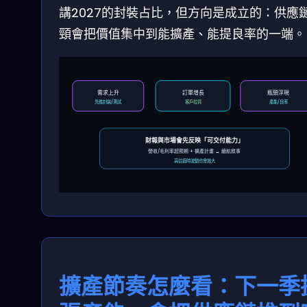
講2027的封裝占比，但方向是成立的：供應
頸會把價值集中到能擴產、能提良率的一端。
需求上升
訂單增長
瓶頸浮現
先進封裝/測試
客戶拉貨
產能/良率
財報與市場會先反映「可交付能力」
營收/毛利率超預期 + 擴產計畫 → 續航敘事
高估值時波動也會放大
擴產節奏怎麼看：下一季