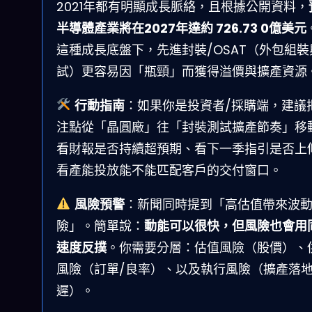
2021年都有明顯成長脈絡，且根據公開資料，
半導體產業將在2027年達約 726.73 0億美元
這種成長底盤下，先進封裝/OSAT（外包組裝
試）更容易因「瓶頸」而獲得溢價與擴產資源
行動指南
：如果你是投資者/採購端，建議
注點從「晶圓廠」往「封裝測試擴產節奏」移
看財報是否持續超預期、看下一季指引是否上
看產能投放能不能匹配客戶的交付窗口。
風險預警
：新聞同時提到「高估值帶來波
險」。簡單說：
動能可以很快，但風險也會用
速度反撲
。你需要分層：估值風險（股價）、
風險（訂單/良率）、以及執行風險（擴產落
遲）。