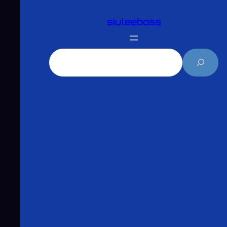
跳
siuleeboss
至
主
要
搜
內
尋
容