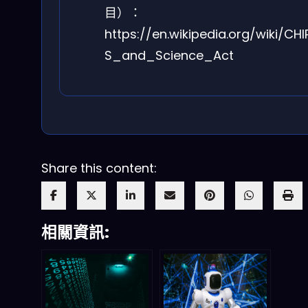
目）：
https://en.wikipedia.org/wiki/CHI
S_and_Science_Act
Share this content:
相關資訊: