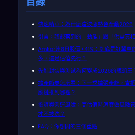
目錄
快速精華：為什麼這波漲勢會牽動2026
引言：我觀察到的「動能」跟「供需真
Amkor連8日股價+41%：到底是訂單真
多，還是估值先行？
先進封裝與測試為何變成2026的瓶頸王
擴產節奏怎麼看：下一季擴張產能，會
應鏈推到哪裡？
投資與營運風險：高估值時怎麼做風險
才不被洗？
FAQ：你想問的三個重點