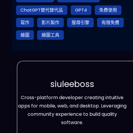
ChatGPT替代替代品
GPT4
免費使用
寫作
影片製作
搜尋引擎
有限免費
繪圖
繪圖工具
siuleeboss
Cross-platform developer creating intuitive
apps for mobile, web, and desktop. Leveraging
community experience to build quality
software.