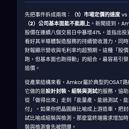
先把事件拆成兩塊：
（1）市場定價的速度
vs
（2）公司基本面能不能跟上
。新聞提到，Am
股價在連續八個交易日中暴增41%，並指出投
看好其半導體製造服務的持續營收潛力，同時
財報顯示營收與毛利率均超預期。這種「股價
跑，但基本面也跑得動」的組合，最容易引發
追價。
從產業結構來看，Amkor屬於典型的OSAT
它做的是
設計封裝、組裝與測試
的服務，協助
從「做得出來」走到「能量產、能過測試、能
付」。如果你把晶圓廠比喻成上游造車，把封
試比喻成組裝與檢測，那麼當終端需求增加時
裝與檢測會先被問爆。