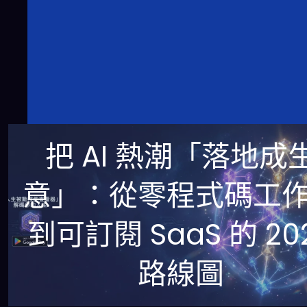
把 AI 熱潮「落地成
意」：從零程式碼工
到可訂閱 SaaS 的 20
路線圖