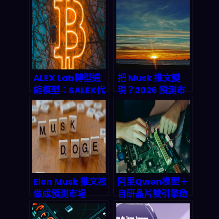
developer 被迫
GoDaddy聯手打
重新選邊站？
造DNS身份驗證新
標準，終結代理人
偽造與數據污染亂
象
ALEX Lab轉型通
把 Musk 推文變
縮模型：$ALEX代
現？2026 預測市
幣回購燒毀機制與
場自動化套利實戰
2026年Stacks生
與 AI 流水線拆解
態價值前景
Elon Musk 推文被
阿里Qwen模型＋
做成預測市場
自研晶片雙引擎啟
2026 爆賺 8 萬美
動：中國AI工廠全
元：名人社交如何
棧霸權的深度拆解