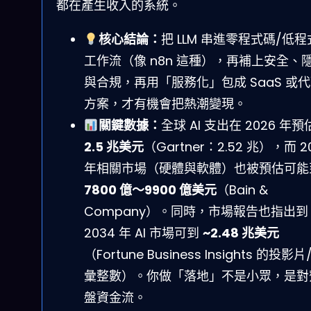
都在產生收入的系統。
核心結論：
把 LLM 串進零程式碼/低
工作流（像 n8n 這種），再補上安全、
與合規，再用「服務化」包成 SaaS 或
方案，才有機會把熱潮變現。
關鍵數據：
全球 AI 支出在 2026 年
2.5 兆美元
（Gartner：2.52 兆），而 2
年相關市場（硬體與軟體）也被預估可能
7800 億～9900 億美元
（Bain &
Company）。同時，市場報告也指出到
2034 年 AI 市場可到
~2.48 兆美元
（Fortune Business Insights 的投影
彙整數）。你做「落地」不是小眾，是對
盤資金流。