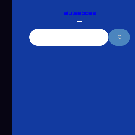
跳
siuleeboss
至
主
要
搜
內
尋
容