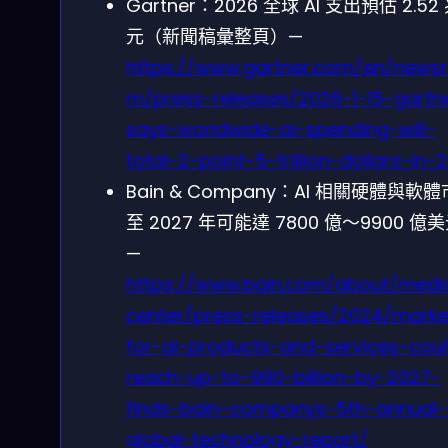
Gartner：2026 全球 AI 支出預估 2.52
元（新聞稿彙整頁）—
https://www.gartner.com/en/news
m/press-releases/2026-1-15-gartn
says-worldwide-ai-spending-will-
total-2-point-5-trillion-dollars-in-
Bain & Company：AI 相關硬體與軟
至 2027 年可能達 7800 億～9900 億
—
https://www.bain.com/about/medi
center/press-releases/2024/marke
for-ai-products-and-services-cou
reach-up-to–990-billion-by-2027-
finds-bain–companys-5th-annual-
global-technology-report/