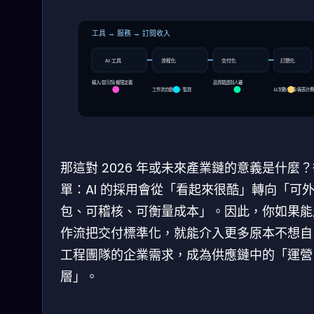
工具 → 服務 → 訂閱收入
流程化
交付化
訂閱化
AI 工具
輸入/提示詞/權限定義
品質驗證與人審
工作流自動化 + 監控
以次數/流量/報表計
那這對 2026 年或未來產業鏈的意義是什麼
單：AI 的採用會從「看起來很酷」轉向「可
包、可稽核、可衡量成本」。因此，你如果能
作流把交付標準化，就能介入更多原本不想自
工程團隊的企業需求，成為供應鏈中的「運營
層」。