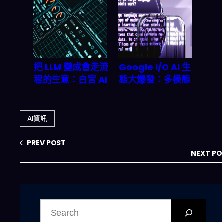
變成兆美元級金融
賭局
把 LLM 變成會走流
Google I/O AI 生
程的生意：白宮 AI
態大爆發：多模態
挑戰賽背後的
Gemini、自動化
agentic
工作流與量子神經
workflow 與 n8n
網路如何重塑
AI資訊
實戰啟示
2026 商業格局？
PREV POST
NEXT P
搜
尋