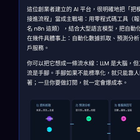
這位創業者建立的 AI 平台，很明確地把「把
接進流程」當成主戰場：用零程式碼工具（報
名 n8n 這類），結合大型語言模型，把自動
在幾件具體事上：自動化數據抓取、預測分析
戶服務。
你可以把它想成一條流水線：LLM 是大腦，但
流是手腳。手腳如果不能標準化，就只能靠人
著；一旦你要做訂閱，就一定會爆成本。
1) 資料抓取
2) 预测分析
3) 客服與回写
來源→清洗→去重
提示詞→推理→校驗
回覆→審核→留痕
API/爬取
LLM
工單
稽
ETL