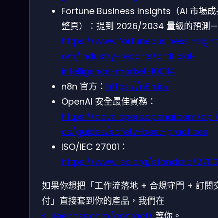
Fortune Business Insights（AI 市
整頁）：提到 2026/2034 量級的預測—
https://www.fortunebusinessinsight
om/industry-reports/artificial-
intelligence-market-100114
n8n 官方：
https://n8n.io/
OpenAI 安全最佳實務：
https://developers.openai.com/api
cs/guides/safety-best-practices
ISO/IEC 27001：
https://www.iso.org/standard/2700
如果你想把「工作流落地 + 合規守門 + 訂閱
付」直接套到你的產品，我們在
siuleeboss.com/contact/
等你。