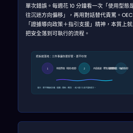
單次錯誤。每週花 10 分鐘看一次「使用型態
往沉迷方向偏移」，再用對話替代責罵。OEC
「證據導向政策＋指引支援」精神，本質上就
把安全落到可執行的流程。
把系統落地：三件事讓你更好管、更不吵架
時間界線（睡前/夜間）
內容過濾（聚焦風險語境）
習慣對話（每週檢視）
1
2
3
提示：把干預做成分級（提醒→限制→導回），成人能介入但不羞辱孩子。