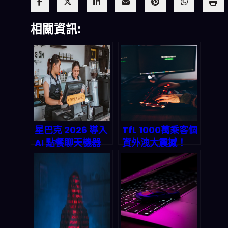
相關資訊:
星巴克 2026 導入
TfL 1000萬乘客個
AI 點餐聊天機器
資外洩大震撼！
人：從「加速結
Scattered
帳」到「重塑客戶
Spider青少年黑
體驗」的全鏈路觀
客用社工術如何攻
察
破英國史上最大資
安危機？2026企
業防禦全攻略