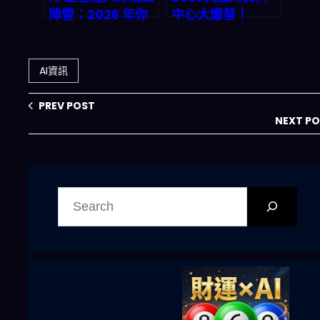
陣營：2026 年你
中心大爆發！
該站哪邊？（權力
Hopper GPU＋
者、懷疑者、抵抗
NVLink如何拉開
者的職場生存指
與中國的技術差
AI資訊
南）
距，搶佔兆美元市
場？
PREV POST
NEXT P
搜
尋