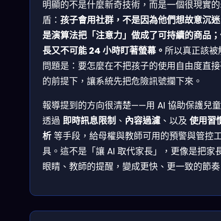
明顯的不是什麼新奇技術，而是一個很現實的
盾：
孩子會用社群，不是因為他們想故意沉迷
是演算法把「注意力」做成了可持續的商品；
長又不可能 24 小時盯著螢幕。
所以真正該被
問題是：要怎麼在不把孩子的使用自由度直接
的前提下，讓系統先把危險訊號攔下來。
報導提到的方向很清楚——用 AI 協助保護兒
透過
即時訊息限制
、
內容過濾
、以及
使用習
析
等手段，給母權與教師可用的預警與管控
具。這不是「讓 AI 取代家長」，更像是把家
眼睛、教師的提醒，變成更快、更一致的節奏