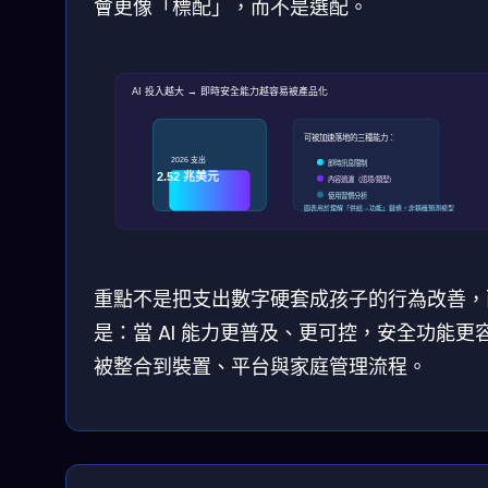
會更像「標配」，而不是選配。
AI 投入越大 → 即時安全能力越容易被產品化
可被加速落地的三種能力：
2026 支出
即時訊息限制
2.52 兆美元
內容過濾（語境/類型）
使用習慣分析
圖表用於理解「供給→功能」鏈條，非精確預測模型
重點不是把支出數字硬套成孩子的行為改善，
是：當 AI 能力更普及、更可控，安全功能更
被整合到裝置、平台與家庭管理流程。