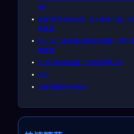
鎖）
數據/案例怎麼佐證：兒少風險在哪、可
變什麼
Pro Tip：讓母權/教師拿到預警，而不
場接管
2026 落地路線圖：你家先做哪三件
FAQ
行動呼籲與參考資料