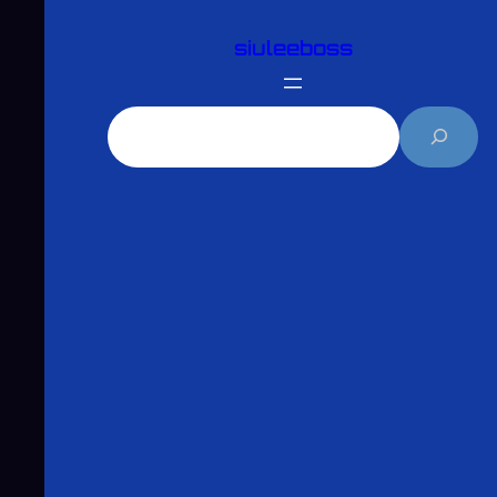
跳
siuleeboss
至
主
要
搜
內
尋
容