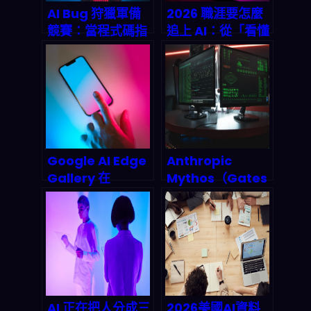
AI Bug 狩獵軍備
2026 職涯要怎麼
競賽：當程式碼指
追上 AI：從「看懂
數爆發，誰來守護
職缺變化」到把工
你的數位命脈？
具落地的實戰路線
Google AI Edge
Anthropic
Gallery 在
Mythos（Gates
2026：
）上線企業資安：
Gemini/Gemm
AI 直接看懂網路流
a-4 離線上手機，
量、偵測惡意行為
企業與內容團隊怎
並自動回應，
麼把隱私紅利變成
2026 資安作業會
可量化產能？
怎麼被重寫？
AI 正在把人分成三
2026美國AI資料