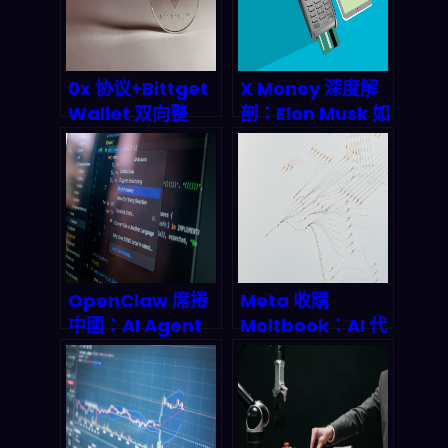
0x 协议+Bittget
X Money 深度解
Wallet 双向整
剖：Elon Musk 如
合：DeFi 聚合器
何用 2026 年金融
vol.1 的跨鏈
革命顛覆你的數位
liquidity 霸主之
生活？
路
OpenClaw 席捲
Meta 收購
中國：AI Agent
Moltbook：AI 代
開發框架的亞洲權
理的社交網路革
力 Transfer
命，將如何重塑
(2026 深度剖析)
2026 的科技格
局？