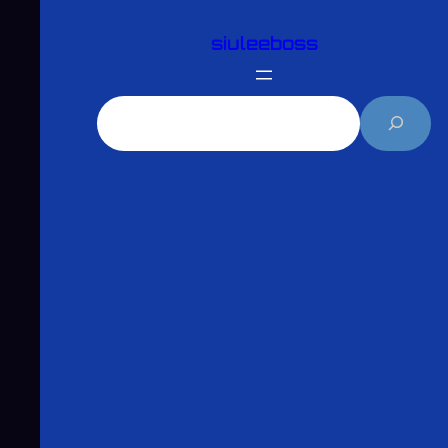
跳
siuleeboss
至
主
要
搜
內
尋
容