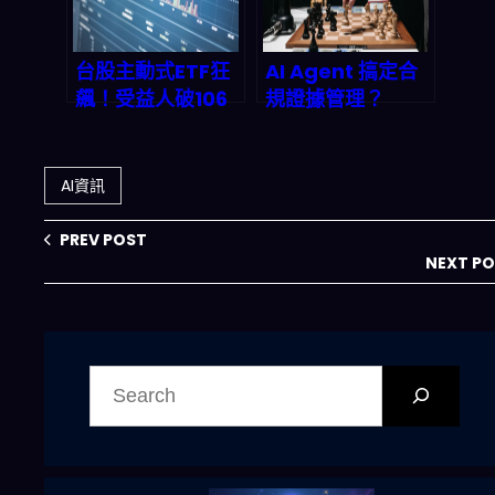
台股主動式ETF狂
AI Agent 搞定合
飆！受益人破106
規證據管理？
萬連23週新高，
Trustero 用多代
00992A漲27%奪
理系統把審計成本
冠背後的AI兆元財
砍半
AI資訊
富重分配
PREV POST
NEXT P
搜
尋