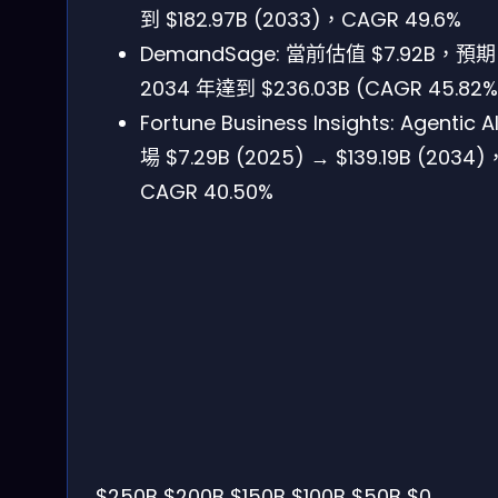
到 $182.97B (2033)，CAGR 49.6%
DemandSage: 當前估值 $7.92B，預期
2034 年達到 $236.03B (CAGR 45.82%
Fortune Business Insights: Agentic A
場 $7.29B (2025) → $139.19B (2034)
CAGR 40.50%
$250B
$200B
$150B
$100B
$50B
$0