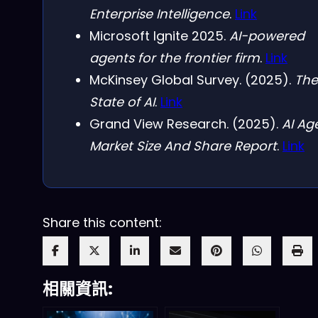
Enterprise Intelligence
.
Link
Microsoft Ignite 2025.
AI-powered
agents for the frontier firm
.
Link
McKinsey Global Survey. (2025).
The
State of AI
.
Link
Grand View Research. (2025).
AI Ag
Market Size And Share Report
.
Link
Share this content:
相關資訊: