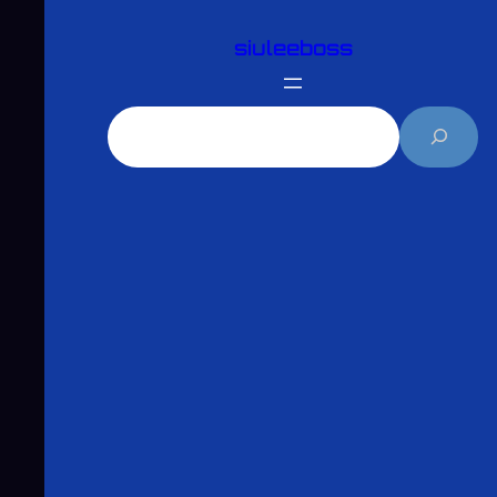
跳
siuleeboss
至
主
要
搜
內
尋
容