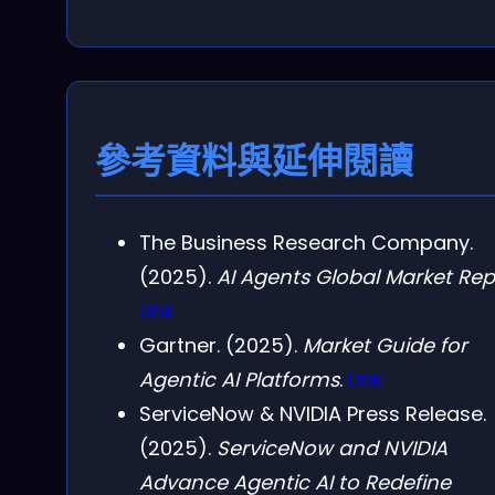
參考資料與延伸閱讀
The Business Research Company.
(2025).
AI Agents Global Market Rep
Link
Gartner. (2025).
Market Guide for
Agentic AI Platforms
.
Link
ServiceNow & NVIDIA Press Release.
(2025).
ServiceNow and NVIDIA
Advance Agentic AI to Redefine