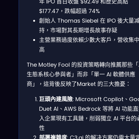
年 IPO 首日收盤 $92.49 和歷史高點
$177.47，跌幅超過 74%
創始人 Thomas Siebel 在 IPO 後大量
持，市場對其長期增長故事存疑
主營業務過度依賴少數大客戶，營收集
高
The Motley Fool 的投資策略轉向推薦那些「
生態系核心參與者」而非「單一 AI 軟體供應
商」，這背後反映了Market 的三大擔憂：
巨頭內建風險
: Microsoft Copilot、Go
Duet AI、AWS Bedrock 等將 AI 功能
入企業現有工具鏈，削弱獨立 AI 平台的
性
部署複雜度
: C3.ai 的解决方案仍需大量