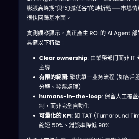
膨脹高峰期”與”幻滅低谷”的轉折點——市場情
很快回歸基本面。
實測觀察顯示，真正產生 ROI 的 AI Agent 
具備以下特徵：
Clear ownership
: 由業務部门而非 IT
主導
有限的範圍
: 聚焦單一业务流程 (如客戶
分轉、發票處理)
humans-in-the-loop
: 保留人工覆蓋
制，而非完全自動化
可量化的 KPI
: 如 TAT (Turnaround Ti
縮短 50%、錯誤率降低 90%