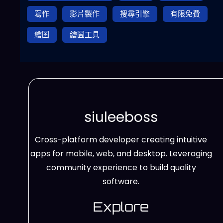
寫作
影片製作
搜尋引擎
有限免費
繪圖
繪圖工具
siuleeboss
Cross-platform developer creating intuitive
apps for mobile, web, and desktop. Leveraging
community experience to build quality
software.
Explore