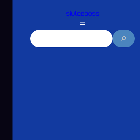
跳
siuleeboss
至
主
要
搜
內
尋
容