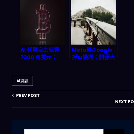
AI 體育監控革命：
NVIDIA、
預測市場的 2026
Alphabet 能在牛
新_game rules
市之外持續印鈔？
AI 代理自主結算
Meta與Google
7300 萬美元：
拆AI護欄：開源大
Crypto Rails 如
模型安全防線崩塌
何改寫機器經濟的
的深度觀察
支付底層邏輯
AI資訊
PREV POST
NEXT P
搜