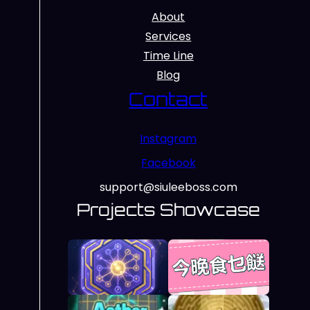
About
Services
Time Line
Blog
Contact
Instagram
Facebook
support@siuleeboss.com
Projects Showcase