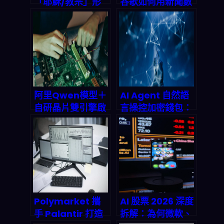
「耶穌/教宗」形
谷歌如何用新聞數
象引爆爭議：
據提前24小時預測
2026 內容產業鏈
城市洪災？
的倫理、版權與政
治放大效應怎麼
解？
阿里Qwen模型＋
AI Agent 自然語
自研晶片雙引擎啟
言操控加密錢包：
動：中國AI工廠全
Human.tech 如
棧霸權的深度拆解
何讓人工智慧「開
口就能轉帳」
Polymarket 攜
AI 股票 2026 深度
手 Palantir 打造
拆解：為何微軟、