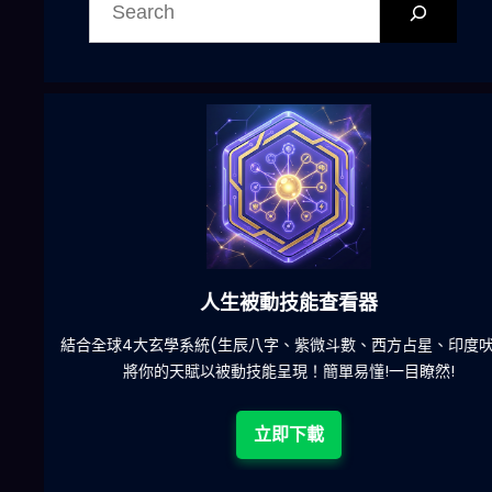
尋
六合彩發達神器
陀)
減少超過500萬個低概率中獎組合，提高中獎率
立即下載