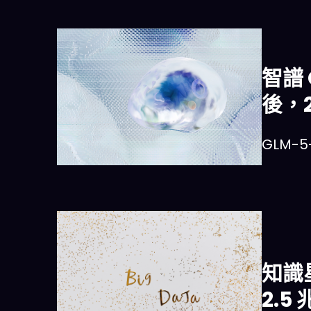
智譜 
後，
GLM-
知識星
2.