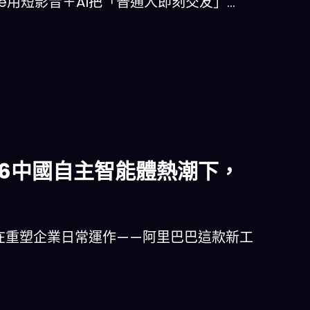
Dance用短影音＋AI把「普通人即刻交友」…
026中國自主智能體熱潮下，
體正在重塑企業日常運作——阿里巴巴這款新工