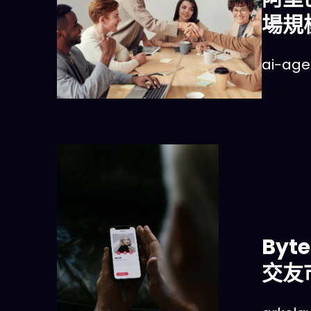
場規
ai-ag
Byt
交友