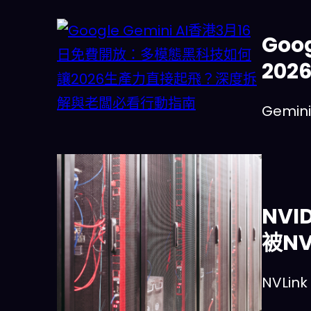
Goo
20
Gemin
NVI
被NV
NVLin