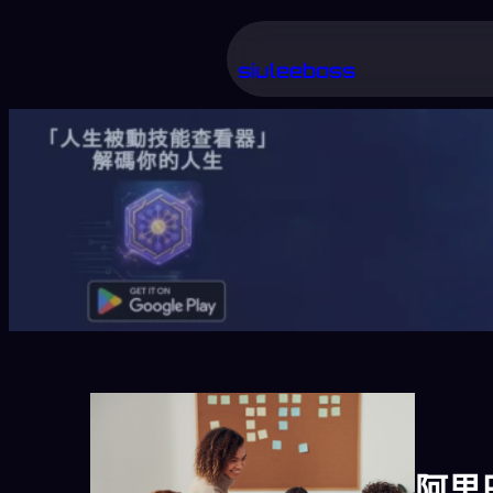
跳
至
siuleeboss
主
要
內
容
阿里