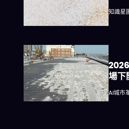
知識星圖 
20
場下
AI城市革