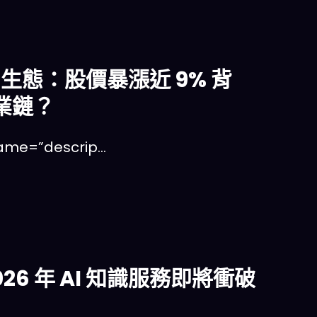
aw 生態：股價暴漲近 9% 背
產業鏈？
e=”descrip…
026 年 AI 知識服務即將衝破