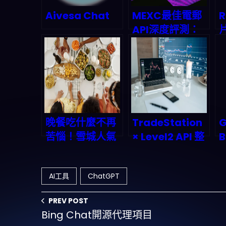
Aivesa Chat
MEXC最佳電郵
R
API深度評測：
AI代理時代
2026年最強電郵
自動化攻略
晚餐吃什麼不再
TradeStation
苦惱！雪城人氣
× Level2 API 整
B
餐廳自製食材秘
合實測：可視化
方，在家也能輕
自動交易如何重
AI工具
ChatGPT
鬆複製
塑 2026 年投資
者生態
PREV POST
Bing Chat開源代理項目