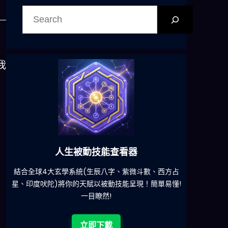
搜
尋
我
六合彩發達神器
減少超過500萬個低概率中獎組合，提高中獎率
一鍵配搭
!
立即下載