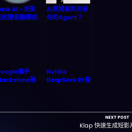
ask AI – 把影
AI黑暗資料夾殺
片的聲音翻譯成
你的Agent？
另一種語言的聲
2026終結無效數
音工具
據的終極治理指
南
Google攜手
Nvidia
lackstone聯
DeepSeek R1 整
手打造AI雲平
合革命：硬體即
台：這波操作會
模型時代如何重
從根本上改寫企
塑 AI 晶片市場版
業AI佈局遊戲規
圖？
NEXT POST
則嗎？
Klap 快速生成短影