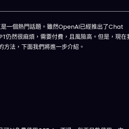
一直是一個熱門話題。雖然OpenAI已經推出了Chat
at GPT仍然很麻煩，需要付費，且風險高。但是，現在
T 4的方法，下面我們將進一步介紹。
人生被動技能查看器
以後免除晚餐吃
結合全球4大玄學系統(生辰八字、紫微斗數、西方占
星、印度吠陀)將你的天賦以被動技能呈現！簡單易懂
一目瞭然!
立即下載