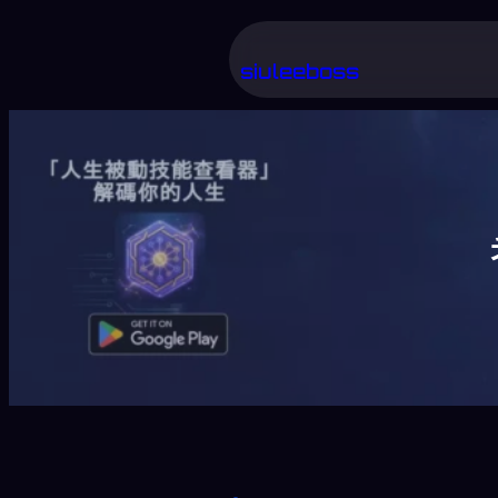
跳
至
siuleeboss
主
要
內
容