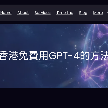
Home
About
Services
Time line
Blog
More
香港免費用GPT-4的方