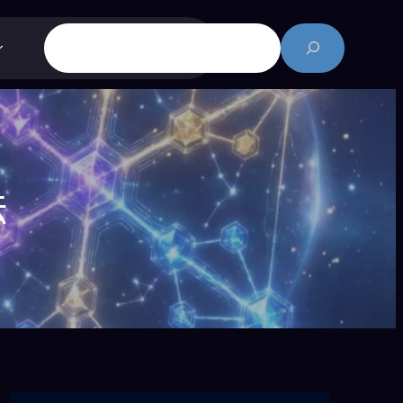
搜
尋
法