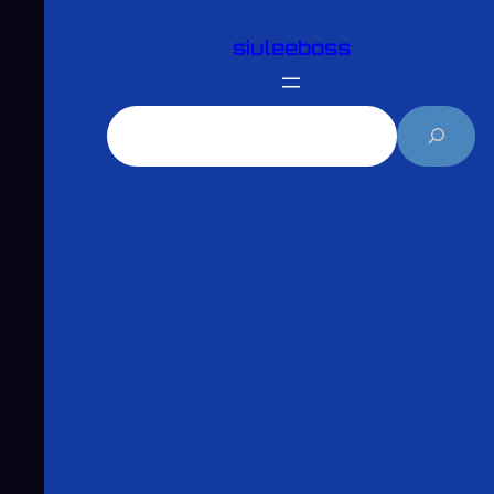
跳
siuleeboss
至
主
要
搜
內
尋
容