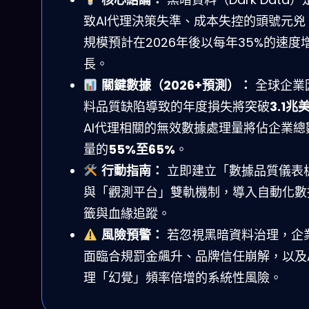
致AI代理決策失準、成本失控的頭號元兇
規模預計在2026年後以每年35%的速度
長。
關鍵數據（2026+預測）：
全球企業
料品質缺陷導致的年度損失將突破
3.1兆
AI代理相關的無效數據處理量將佔企業總
量的
55%至65%
。
行動指南：
立即建立「數據品質儀表
與「觀測平台」雙軌機制，導入自動化數
籤與血緣追蹤。
風險預警：
若忽視黑暗資料治理，企
面臨合規罰金飆升、品牌信任崩解，以及A
理「幻覺」頻率倍增的系統性風險。