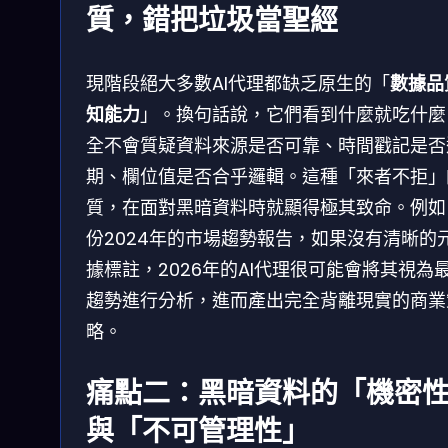
質，錯把垃圾當聖經
現階段絕大多數AI代理都缺乏原生的「
數據品
知能力
」。換句話說，它們看到什麼就吃什麼
全不會質疑資料來源是否可靠、時間戳記是否
期、欄位值是否合乎邏輯。這種「來者不拒」
質，在面對黑暗資料時就顯得極其致命。例如
份2024年的市場趨勢報告，如果沒有清晰的
據標註，2026年的AI代理很可能會將其視為
趨勢進行分析，進而產出完全背離現實的商業
略。
痛點二：黑暗資料的「機密
與「不可管理性」