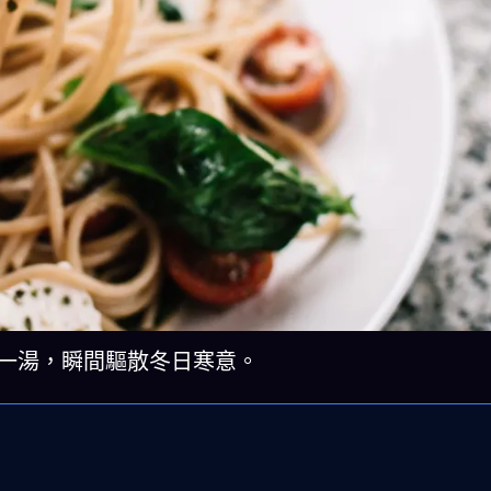
餸一湯，瞬間驅散冬日寒意。