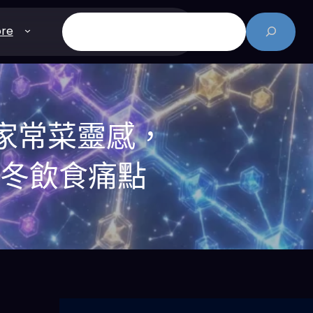
搜
re
尋
家常菜靈感，
寒冬飲食痛點