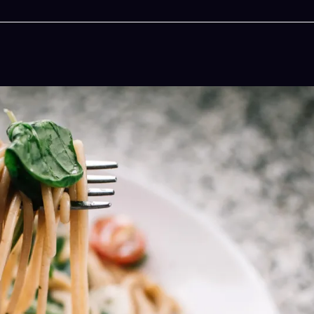
今晚吃什麽
一鍵配搭出三餸一湯的完美晚餐組合,以後免除晚餐
惱
立即下載