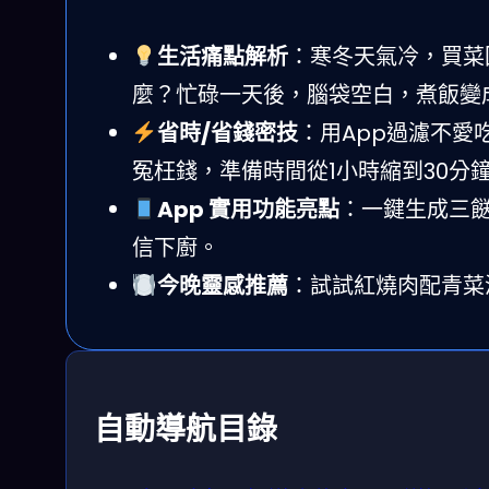
生活痛點解析
：寒冬天氣冷，買菜
麼？忙碌一天後，腦袋空白，煮飯變
省時/省錢密技
：用App過濾不
冤枉錢，準備時間從1小時縮到30分
App 實用功能亮點
：一鍵生成三
信下廚。
今晚靈感推薦
：試試紅燒肉配青菜
自動導航目錄