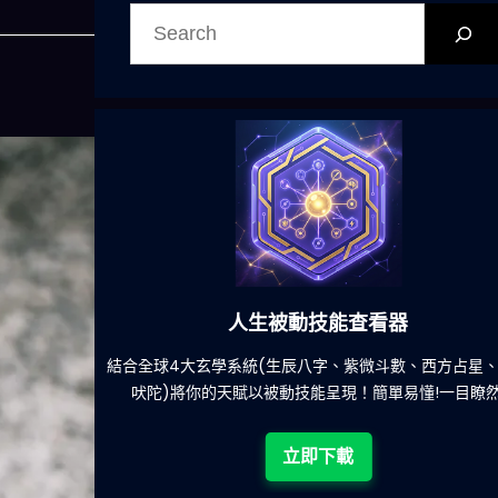
搜
尋
人生被動技能查看器
吃什麽的煩
結合全球4大玄學系統(生辰八字、紫微斗數、西方占星、
吠陀)將你的天賦以被動技能呈現！簡單易懂!一目瞭然!
立即下載