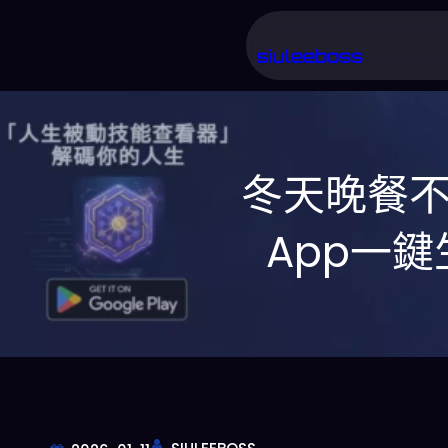
跳
至
siuleeboss
主
要
內
冬天晚餐不
容
App一