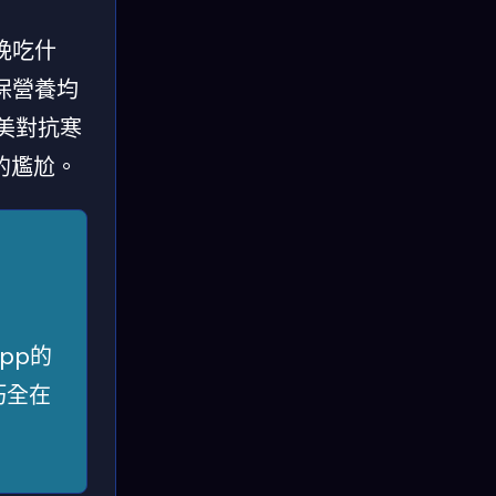
晚吃什
保營養均
美對抗寒
的尷尬。
pp的
巧全在