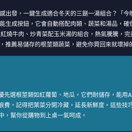
靈感出發，一鍵生成適合冬天的三餸一湯組合？「今
智能生成按鈕，它會自動搭配肉類、蔬菜和湯品，確
道紅燒牛肉、炒青菜配玉米湯的組合，熱氣騰騰，完
，推薦易儲存的根莖類蔬菜，避免你買回來就壞掉
優先選根莖類如紅蘿蔔、地瓜，它們耐儲存，能用A
浪費。記得把葉菜分開冷藏，延長新鮮度。這些技
學中，幫你從購物到上桌一氣呵成。