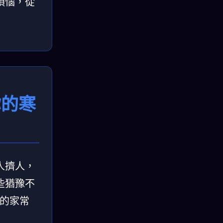
煩惱，從
你的寒
人擠人，
些猶豫不
備的家常