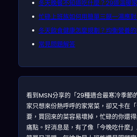
冬天晚餐不知道吃什麼？29道溫暖
忙碌上班族如何用簡單三餸一湯應對
冬天飲食健康怎麼規劃？均衡營養的
常見問題解答
看到MSN分享的「29種適合最寒冷季
家只想來份熱呼呼的家常菜，卻又卡在「
要，買回來的菜容易壞掉，忙碌的你還得
痛點。好消息是，有了像「今晚吃什麼」