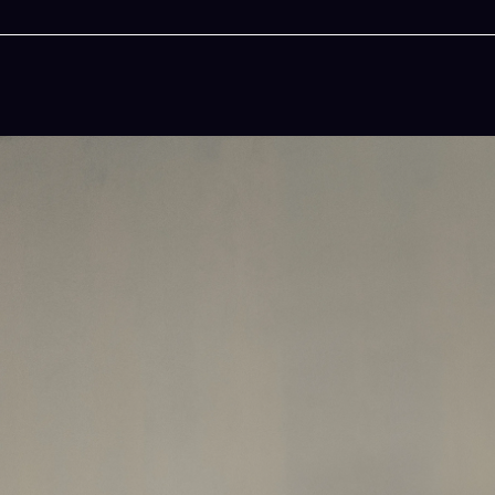
人生被動技能查看器
免除晚餐吃什麽的煩
結合全球4大玄學系統(生辰八字、紫微斗數、西
吠陀)將你的天賦以被動技能呈現！簡單易懂!一
立即下載