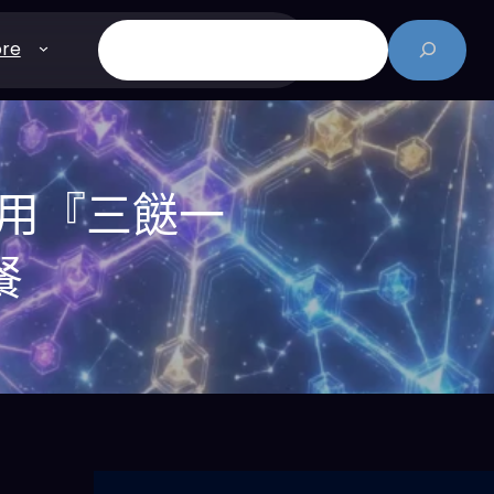
搜
re
尋
何用『三餸一
餐