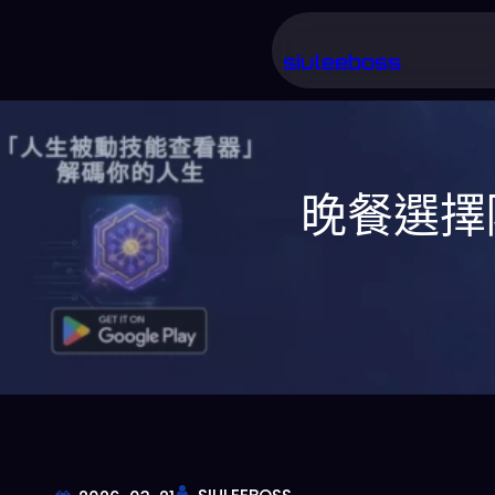
跳
至
siuleeboss
主
要
內
晚餐選擇
容