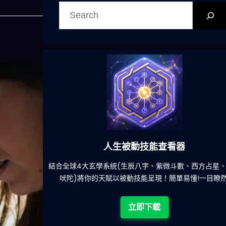
搜
尋
能查看器
六合彩發達神器
、紫微斗數、西方占星、印度
減少超過500萬個低概率中獎組合
現！簡單易懂!一目瞭然!
立即下載
載