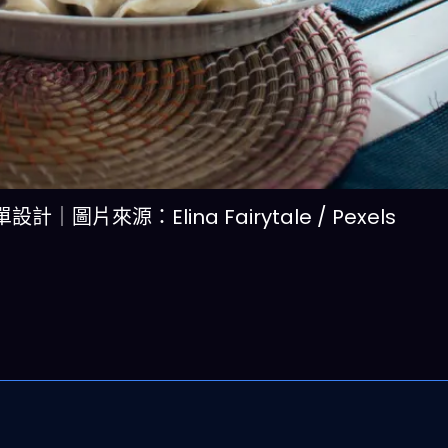
來源：Elina Fairytale / Pexels