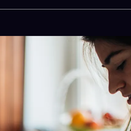
晚吃什麽
人生被動技
晚餐組合,以後免除晚餐吃什麽的煩
結合全球4大玄學系統(生辰八字
惱
吠陀)將你的天賦以被動技能呈
立即下載
立即下