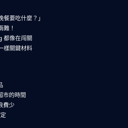
晚餐要吃什麼？」
兩難！
g 都像在闯關
一樣關鍵材料
品
超市的時間
浪費少
搞定