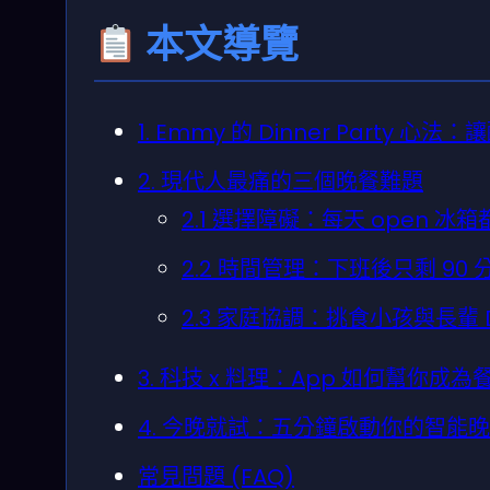
本文導覽
1. Emmy 的 Dinner Party 心
2. 現代人最痛的三個晚餐難題
2.1 選擇障礙：每天 open 冰箱都
2.2 時間管理：下班後只剩 90
2.3 家庭協調：挑食小孩與長輩 Dieta
3. 科技 x 料理：App 如何幫你成
4. 今晚就試：五分鐘啟動你的智能
常見問題 (FAQ)