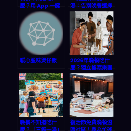
麼？用 App 一鍵
湯：告別晚餐選擇
生成完美三餸一
困難的智能方案
湯，讓全家都開心
暖心臘味煲仔飯
2026年晚餐吃什
麼？獨立搖滾樂團
與你的共同煩惱：
一鍵解決三餸一湯
的選擇焦慮
晚餐不知道吃什
復活節免費晚餐溫
麼？「三餸一湯」
暖社區！身為忙碌