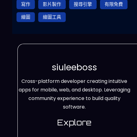
寫作
影片製作
搜尋引擎
有限免費
繪圖
繪圖工具
siuleeboss
Cross-platform developer creating intuitive
apps for mobile, web, and desktop. Leveraging
community experience to build quality
software.
Explore