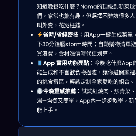
知道晚餐吃什麼？Noma的頂級創新菜啟
們，家常也能有趣，但選擇困難讓很多人
叫外賣，花冤枉錢。
省時/省錢密技：
用App一鍵生成菜單
下30分鐘腦storm時間；自動購物清單
買浪費，食材漲價時代更划算。
App 實用功能亮點：
今晚吃什麼App
能生成和不喜歡食物過濾，讓你避開家裡
的挑食雷區，輕鬆定制全家愛吃的組合。
今晚靈感推薦：
試試紅燒肉、炒青菜、
湯—均衡又簡單，App內一步步教學，新
能上手。