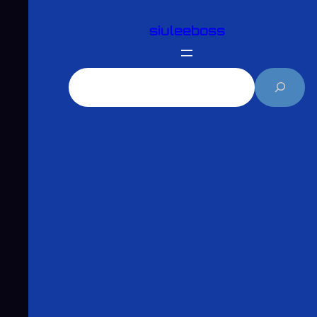
跳
siuleeboss
至
主
要
搜
內
尋
容