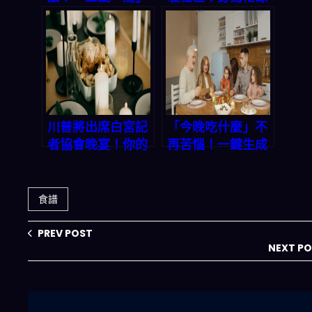
一鍵生成，讓你輕
上班族的你，該如
鬆搞定今晚菜單｜
何輕鬆搞定每天的
2026 轉化率優化
「今晚吃什麼」？
專題
川普將出席白宮記
「今晚吃什麼」不
者協會晚宴！你的
再苦惱！一鍵生成
晚餐想好了嗎？
三餸一湯，讓你省
「三餸一湯」智能
時省錢又吃好
菜單讓你不再為吃
食譜
飯發愁
PREV POST
NEXT P
搜