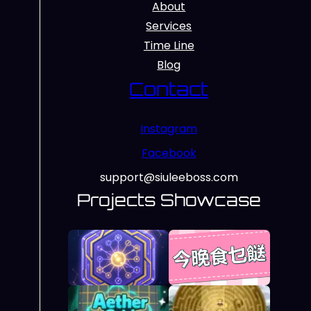
About
Services
Time Line
Blog
Contact
Instagram
Facebook
support@siuleeboss.com
Projects Showcase