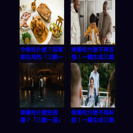
AI 一鍵生成完整菜
三餸一湯，讓你省
單，讓你不再為做
時省錢又吃好
飯發愁
今晚吃什麼？冠軍
晚餐吃什麼不再苦
都在用的「三餸一
惱！一鍵生成三餸
湯」秘笈，讓你每
一湯，讓你天天輕
天輕鬆上菜！
鬆上菜
晚餐吃什麼好困
晚餐吃什麼不再糾
擾？「三餸一湯」
結！一鍵生成三餸
一鍵生成，選擇困
一湯，讓你輕鬆當