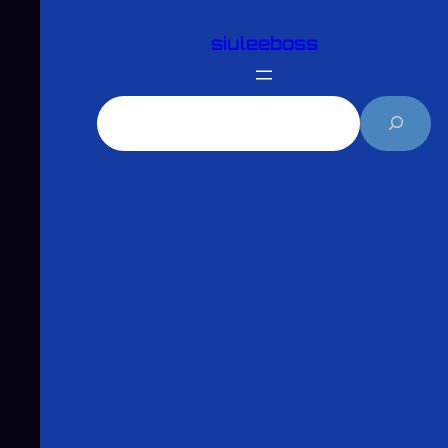
跳
siuleeboss
至
主
要
搜
內
尋
容