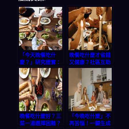
「今天晚餐吃什
晚餐吃什麼才省錢
麼？」研究證實：
又健康？社區互助
家庭共餐能降低青
的溫暖啟示：從慈
少年風險，用對方
善活動到家庭晚餐
法每週多賺 3 小時
的智慧選擇
輕鬆備餐
晚餐吃什麼好？三
「今晚吃什麼」不
菜一湯選擇困難？
再苦惱！一鍵生成