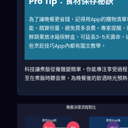
Pro Tip：食材保存秘訣
為了讓晚餐更省錢，記得用App的購物清單
能，精算份量，避免買多浪費。專家提醒，
鮮蔬果放冰箱保鮮盒，可延長3-5天壽命，
些烹飪技巧App內都有圖文教學。
科技讓煮飯從複雜變簡單，你能專注享受過程
至在煮飯時聽音樂，為晚餐後的飲酒時光預熱
晚餐決策流程對比
使用App前
使用App後
腦storm
購物
一鍵生成