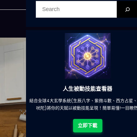
搜
尋
人生被動技能查看器
餐吃什麽的煩
結合全球4大玄學系統(生辰八字、紫微斗數、西方占星
吠陀)將你的天賦以被動技能呈現！簡單易懂!一目瞭然
立即下載