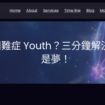
Home
About
Services
Time line
Blog
Mo
難症 Youth？三分鐘
是夢！