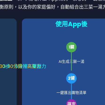
營養均衡原則，以及你的家庭偏好，自動組合出三菜一湯
使用App後
1鍵
AI生成三餸一湯
30-60分鐘、高壓力
3步、5分鐘、零壓力
2键
一鍵匯出購物清單
搞定