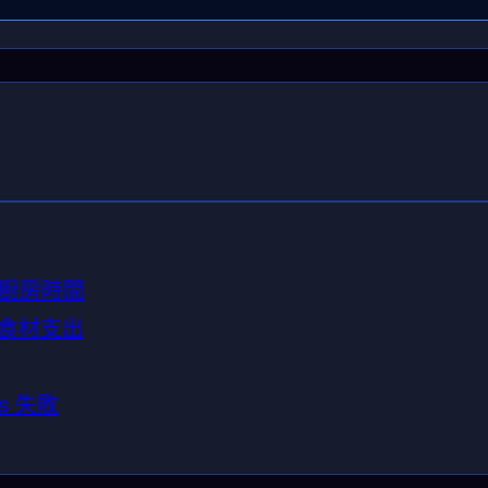
廚房時間
%食材支出
s 失敗