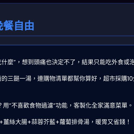
晚餐自由
吃什麼”，想到頭痛也決定不了，結果只能吃外食或
衡的三餸一湯，連購物清單都幫你算好，超市採購10
？用”不喜歡食物過濾”功能，客製化全家滿意菜單。
常麻油雞+薑絲大腸+蒜蓉芥藍+蘿蔔排骨湯，暖胃又省錢！