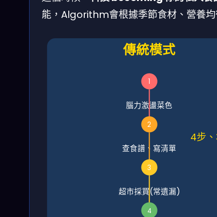
能，Algorithm會根據季節食材、
傳統模式
1
腦力激盪菜色
2
4步、
查食譜、寫清單
3
超市採買(常遺漏)
4