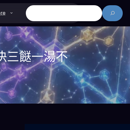
搜
re
尋
解決三餸一湯不