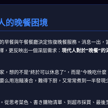
人的晚餐困境
的早餐與午餐餐廳決定恢復晚餐服務。消息一出，
擇，更反映出一個深层需求：
現代人對於”晚餐”的
，想的不是”終於可以休息了”，而是”今晚吃什麼
要么用泡麺湊合，難得下厨，又常常煮到一半發現
。從思考菜色、書き購物清單、到超市採買、最後