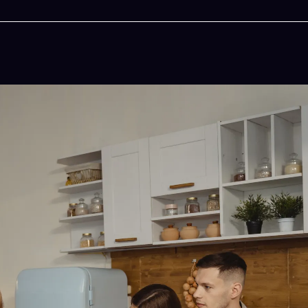
今晚吃什麽
一鍵配搭出三餸一湯的完美晚餐組合,以後免除晚
惱
立即下載