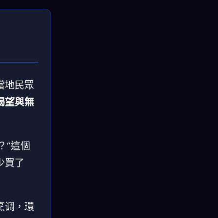
當地民眾
渴望與無
？”這個
少買了
烹调，環