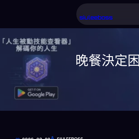
跳
至
siuleeboss
主
要
內
晚餐決定困
容