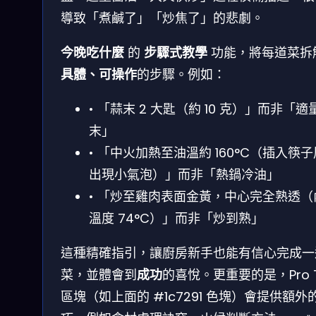
導致「煮鹹了」「炒焦了」的悲劇。
今晚吃什麼
的
步驟式教學
功能，將每道菜拆
具體、可操作
的步驟。例如：
• 「蒜末 2 大匙（約 10 克）」而非「適
末」
• 「中火加熱至油溫約 160°C（插入筷
出現小氣泡）」而非「熱鍋冷油」
• 「炒至雞肉表面金黃，中心完全熟透（
溫度 74°C）」而非「炒到熟」
這種精確指引，讓廚房新手也能有信心完成一
菜，並體會到
成功
的喜悅。更重要的是，Pro T
區塊（如上面的 #1c7291 色塊）會提供額外