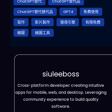
ChatGPT替代
ChatGPT替代品
ChatGPT替代替代品
GPT4
免費使用
寫作
影片製作
搜尋引擎
有限免費
繪圖
繪圖工具
siuleeboss
Cross-platform developer creating intuitive
apps for mobile, web, and desktop. Leveraging
community experience to build quality
software.