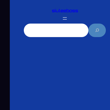
跳
siuleeboss
至
主
要
搜
內
尋
容