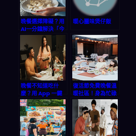
晚餐選擇障礙？用
暖心臘味煲仔飯
AI一分鐘解決「今
晚吃什麼」難題，
三餸一湯輕鬆搞
定！
晚餐不知道吃什
復活節免費晚餐溫
麼？用 App 一鍵
暖社區！身為忙碌
生成完美三餸一
上班族的你，該如
湯，讓全家都開心
何輕鬆搞定每天的
「今晚吃什麼」？