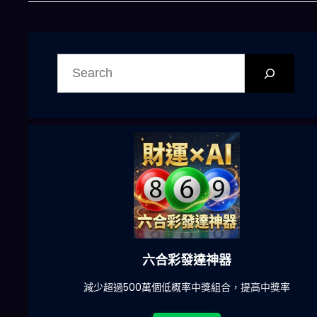
搜
尋
六合彩發達神器
陀)
減少超過500萬個低概率中獎組合，提高中獎率