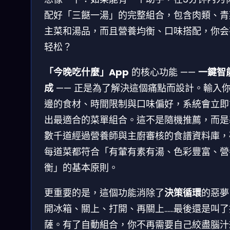
配好「三餸一湯」的完整組合，包含肉類、青
主菜和湯品，而且營養均衡、口味搭配，你会
轻松？
「今晚吃什麼」App
的核心功能 ——
一鍵智
成
—— 正是為了解決這個痛點而設計。輸入
邊的食材、時間限制與口味偏好，系統會立即
出最適合的菜單組合。這不是隨機推薦，而是
數千道經過營養師與主廚審核的食譜資料庫，
每道菜都符合「有葷有素有湯、色彩豐富、營
衡」的基本原則。
更重要的是，這個功能消除了
決策循環
的惡夢
開冰箱、關上、打開、再關上……最後還是叫了
薩。有了自動組合，你不再需要自己絞盡腦汁