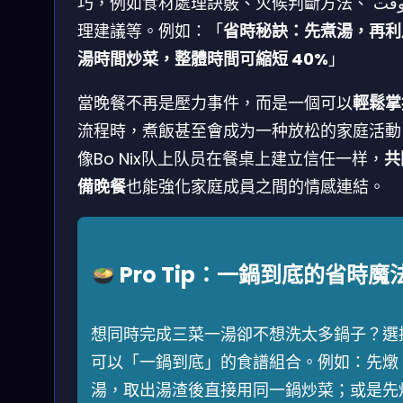
巧，例如食材處理訣竅、火候判斷方法、 الوقت管
理建議等。例如：「
省時秘訣：先煮湯，再利
湯時間炒菜，整體時間可縮短 40%
」
當晚餐不再是壓力事件，而是一個可以
輕鬆掌
流程時，煮飯甚至會成为一种放松的家庭活動
像Bo Nix队上队员在餐桌上建立信任一样，
共
備晚餐
也能強化家庭成員之間的情感連結。
Pro Tip：一鍋到底的省時魔
想同時完成三菜一湯卻不想洗太多鍋子？選
可以「一鍋到底」的食譜組合。例如：先燉
湯，取出湯渣後直接用同一鍋炒菜；或是先