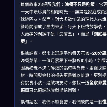
這個故事23提醒我們：
晚餐不只是吃飯
，它
一天中最珍貴的相處時光——無論是家庭成員
球隊隊友。然而，對大多數忙碌的現代人來說
餐時間卻成了壓力來源。每天下班或放學後，
人頭痛的問題不是「怎麼煮」，而是
「到底要
麼」
。
根據調查，都市上班族平均每天花
15-20分鐘
晚餐菜單，一個月累積下來將近10小時！如果
因為猶豫不決而導致的臨時叫外賣、重複採購
材，時間與金錢的損失更是難以計算。更別提
有挑食小孩、過敏親友時，想找一道
全家都愛
菜
簡直比協調球隊戰術還困難。
換句話說：我們不缺食譜，我們缺的是一個
懂