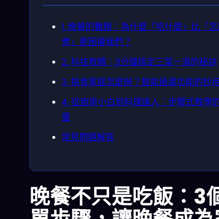
1. 晚餐的難題：為什麼「吃什麼」比「怎
煮」更困擾我們？
2. 科技救贖：3分鐘搞定三菜一湯的秘訣
3. 挑食家庭怎麼辦？智能過濾功能的妙
4. 從廚房小白到料理達人：步驟式教學
量
常見問題解答
晚餐不只是吃飯：3