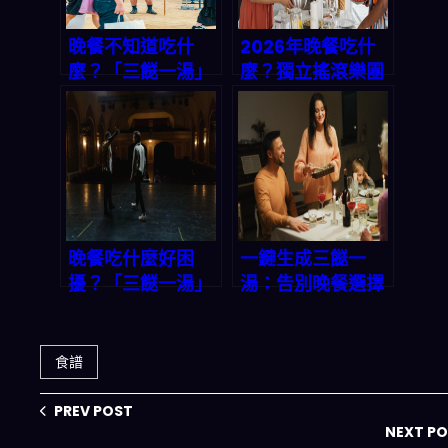
晚餐不知道吃什
2026年晚餐吃什
麼？「三餸一湯」
麼？獨立搖滾樂團
一鍵生成，讓你輕
與你的共同煩惱：
鬆搞定今晚菜單｜
一鍵解決三餸一湯
2026 轉化率優化
的選擇焦慮
專題
晚餐吃什麼好困
一鍵生成三餸一
擾？「三餸一湯」
湯：告別晚餐選擇
一鍵生成，選擇困
困難的智能方案
難症有救了！
食譜
PREV POST
NEXT P