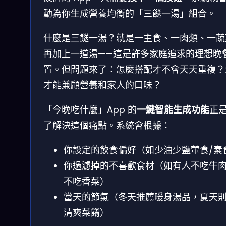
動為你生成營養均衡的「三餸一湯」組合。
什麼是三餸一湯？就是一主食、一肉類、一蔬
再加上一道湯——這是許多家庭追求的理想晚
置。但問題來了：怎麼搭配才不會天天重複？
才能兼顧營養和家人的口味？
「今晚吃什麼」App 的
一鍵智能生成功能
正
了解決這個痛點。系統會根據：
你設定的飲食偏好（如少油少鹽葷食/素
你過濾掉的不喜歡食材（如有人不吃牛
不吃香菜）
當天的節氣（冬天推薦暖身湯品，夏天
清爽菜餚）