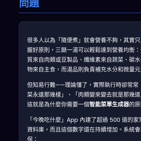
問題
很多人以為「隨便煮」就會營養不夠，其實只
握好原則，三餸一湯可以輕鬆達到營養均衡：
質來自肉類或豆製品、纖維素來自蔬菜、碳水
物來自主食，而湯品則負責補充水分和微量元
但知易行難——理論懂了，實際執行時卻常常
菜永遠那幾樣」、「肉類變來變去就是那幾道
這就是為什麼你需要一個
智能菜單生成器
的原
「今晚吃什麼」App 內建了超過 500 道的家
資料庫，而且這個數字還在持續增加。系統會
保：