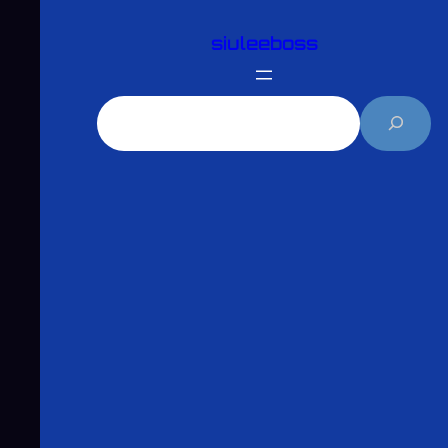
跳
siuleeboss
至
主
要
搜
內
尋
容