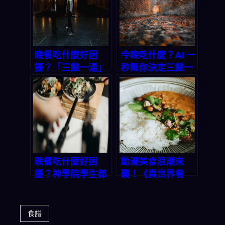
晚餐吃什麼好困
今晚吃什麼？AI 一
擾？「三餸一湯」
秒幫你決定三餸一
一鍵生成，選擇困
湯，告別晚餐選擇
難症有救了！
困難
晚餐吃什麼好困
動漫美食浪潮來
擾？神學院學生都
襲！《異世界餐
在用的「三餸一
廳》×《費馬的料
湯」秘笈，輕鬆搞
理》合作視覺萌翻
定全家胃
粉絲，但比追新番
食譜
更重要的是⋯⋯你