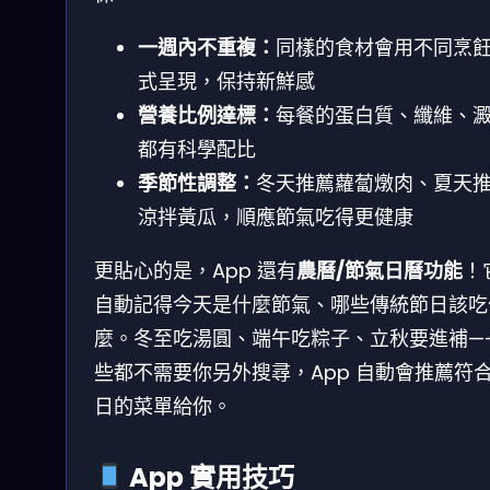
一週內不重複：
同樣的食材會用不同烹
式呈現，保持新鮮感
營養比例達標：
每餐的蛋白質、纖維、
都有科學配比
季節性調整：
冬天推薦蘿蔔燉肉、夏天
涼拌黃瓜，順應節氣吃得更健康
更貼心的是，App 還有
農曆/節氣日曆功能
！
自動記得今天是什麼節氣、哪些傳統節日該吃
麼。冬至吃湯圓、端午吃粽子、立秋要進補—
些都不需要你另外搜尋，App 自動會推薦符
日的菜單給你。
App 實用技巧