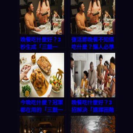
晚餐吃什麼好？3
復活節晚餐不知道
秒生成「三餸一
吃什麼？懶人必學
湯」完整菜單，讓
「一鍵生成三餸一
你不再為煮飯傷腦
湯」攻略，省時省
筋！
力又省錢
今晚吃什麼？冠軍
晚餐吃什麼好？3
都在用的「三餸一
招解決「選擇困難
湯」秘笈，讓你每
症」，一鍵生成完
天輕鬆上菜！
美三餸一湯！