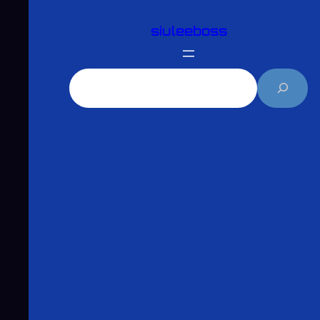
跳
siuleeboss
至
主
要
搜
內
尋
容