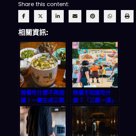
Share this content:
相關資訊:
晚餐吃什麼不再困
晚餐不知道吃什
擾！一鍵生成三餸
麼？「三餸一湯」
一湯，省時省錢的
一鍵生成，讓你輕
Smart Meal
鬆搞定今晚菜單｜
Planning 法寶
2026 轉化率優化
專題