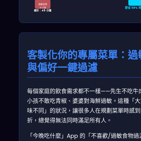
規劃採買
節省 98% 
30 分鐘
總計：45 分鐘
客製化你的專屬菜單：過
與偏好一鍵過濾
每個家庭的飲食需求都不一樣——先生不吃牛
小孩不敢吃青椒、婆婆對海鮮過敏。這種「大
味不同」的狀況，讓很多人在規劃菜單時感到
折，總覺得無法同時滿足所有人。
「今晚吃什麼」App 的「不喜歡/過敏食物過