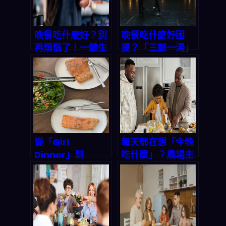
晚餐吃什麼好？別
晚餐吃什麼好困
再煩惱了！一鍵生
擾？「三餸一湯」
成三餸一湯，讓你
一鍵生成，選擇困
十分鐘搞定全家晚
難症有救了！
餐
從「Girl
每天都在想「今晚
Dinner」到
吃什麼」？農場主
「Boy
人的晚餐智慧，讓
Kibble」：現代人
你不再為做飯苦惱
晚餐選擇障礙的終
極解方，讓「今晚
吃什麼」App 一