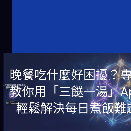
晚餐吃什麼好困擾？
教你用「三餸一湯」A
輕鬆解決每日煮飯難