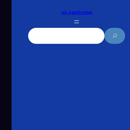
跳
siuleeboss
至
主
要
搜
內
尋
容