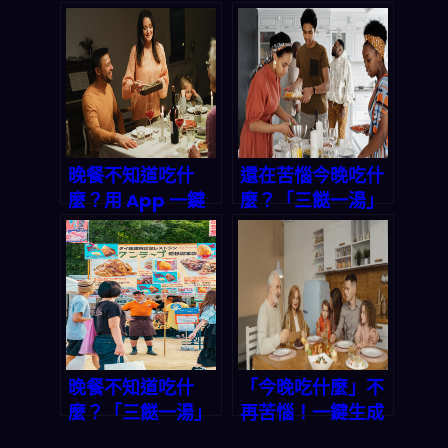
困難的智能方案
「Boy
Kibble」：現代人
晚餐選擇障礙的終
極解方，讓「今晚
吃什麼」App 一
鍵搞定三餸一湯！
晚餐不知道吃什
還在苦惱今晚吃什
麼？用 App 一鍵
麼？「三餸一湯」
生成完美三餸一
讓你十分鐘上菜！
湯，讓全家都開心
晚餐不知道吃什
「今晚吃什麼」不
麼？「三餸一湯」
再苦惱！一鍵生成
一鍵生成，讓你輕
三餸一湯，讓你省