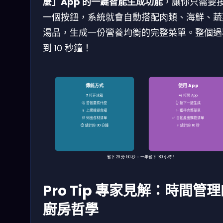
麼」App 的一鍵智能生成功能
，讓你只需要
一個按鈕，系統就會自動搭配肉類、海鮮、蔬
湯品，生成一份營養均衡的完整菜單。整個過
到 10 秒鐘！
傳統方式
使用 App
❓ 打开冰箱
📲 打開 App
🤔 苦惱要煮什麼
👆 按下一鍵生成
📱 上網搜尋食譜
✨ 獲得完整菜單
🛒 列出食材清單
✅ 自動產出購物清單
⏱️ 總計約 30 分鐘
⚡ 總計約 10 秒
省下 29 分 50 秒 = 一年省下 180 小時！
Pro Tip 專家見解：時間管
廚房哲學