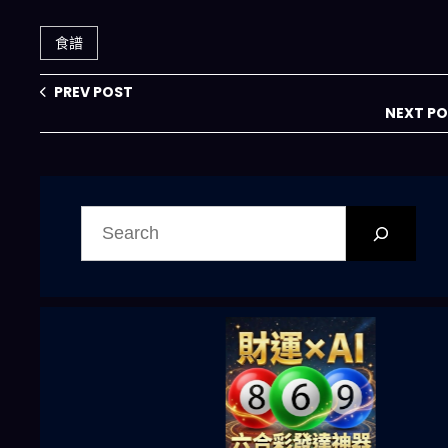
鬆搞定今晚菜單｜
時省錢又吃好
2026 轉化率優化
食譜
專題
PREV POST
NEXT P
搜
尋