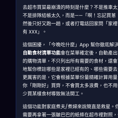
去超市買菜最崩潰的時刻是什麼？不是推車太
不是排隊結帳太久，而是——「啊！忘記買蔥
然後只好又跑一趟，或者打電話回家問「家裡
有 XXX」。
這個困擾，「今晚吃什麼」App 幫你徹底解
自動食材清單功能
會在菜單確定後，自動產出
的購物清單，不只列出所有需要的食材，還會
地幫你標註哪些是家裡已經有的、哪些需要去
更厲害的是，它會根據菜單份量精確計算用量
你「剛剛好」買齊，不會買太多浪費，也不用
少買某樣食材導致無法開工。
這個功能對家庭煮夫/煮婦來說簡直是救星。
需要再拿著一張皺巴巴的紙條在超市裡對照，