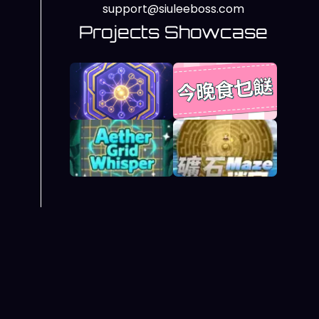
support@siuleeboss.com
Projects Showcase