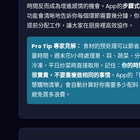
時間反而成為增進感情的機會。App的
步驟式
功能會清晰地告訴你每個環節需要幾分鐘，你
提前分配工作，讓大家在厨房裡高效協作。
Pro Tip 專家見解：
食材的预处理可以節省
量時間。週末花1小時處理蔥、蒜、蔬菜，
冷凍，平日炒菜時直接取用。記住：
你的時
很寶貴，不要重複做相同的事情
。App的「
慧購物清單」會自動計算好你需要多少配料
避免買多浪費。