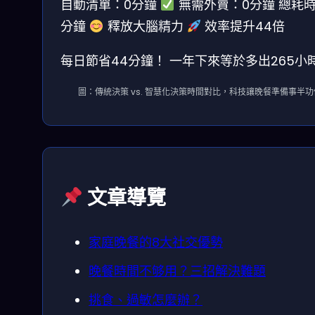
自動清單：0分鐘
無需外賣：0分鐘
總耗時
分鐘
釋放大腦精力
效率提升44倍
每日節省44分鐘！
一年下來等於多出265小
圖：傳統決策 vs. 智慧化決策時間對比，科技讓晚餐準備事半功
文章導覽
家庭晚餐的8大社交優勢
晚餐時間不够用？三招解決難題
挑食、過敏怎麼辦？