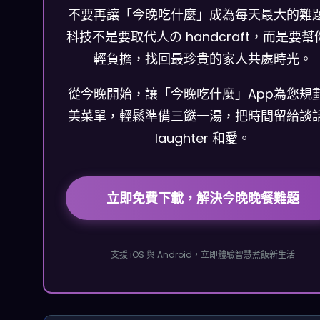
不要再讓「今晚吃什麼」成為每天最大的難
科技不是要取代人の handcraft，而是要幫
輕負擔，找回最珍貴的家人共處時光。
從今晚開始，讓「今晚吃什麼」App為您規
美菜單，輕鬆準備三餸一湯，把時間留給談
laughter 和愛。
立即免費下載，解決今晚晚餐難題
支援 iOS 與 Android，立即體驗智慧煮飯新生活