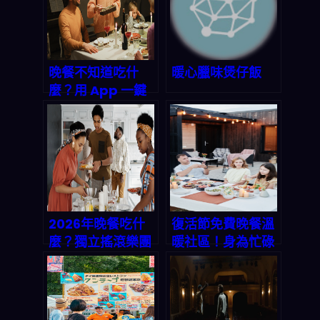
晚餐不知道吃什
暖心臘味煲仔飯
麼？用 App 一鍵
生成完美三餸一
湯，讓全家都開心
2026年晚餐吃什
復活節免費晚餐溫
麼？獨立搖滾樂團
暖社區！身為忙碌
與你的共同煩惱：
上班族的你，該如
一鍵解決三餸一湯
何輕鬆搞定每天的
的選擇焦慮
「今晚吃什麼」？