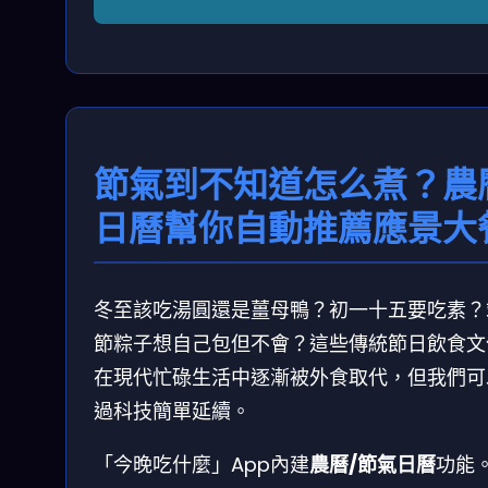
節氣到不知道怎么煮？農
日曆幫你自動推薦應景大
冬至該吃湯圓還是薑母鴨？初一十五要吃素？
節粽子想自己包但不會？這些傳統節日飲食文
在現代忙碌生活中逐漸被外食取代，但我們可
過科技簡單延續。
「今晚吃什麼」App內建
農曆/節氣日曆
功能