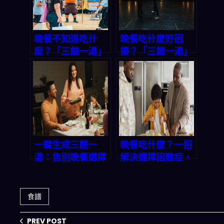
晚餐不知道吃什
晚餐吃什麼好困
麼？「三餸一湯」
擾？「三餸一湯」
一鍵生成，讓你輕
一鍵生成，選擇困
鬆搞定今晚菜單｜
難症有救了！
2026 轉化率優化
專題
一鍵生成三餸一
晚餐吃什麼？一招
湯：告別晚餐選擇
解決選擇困難症，
困難的智能方案
三餸一湯輕鬆上
桌！
食譜
PREV POST