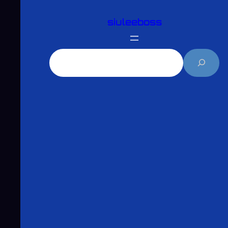
跳
siuleeboss
至
主
要
搜
內
尋
容