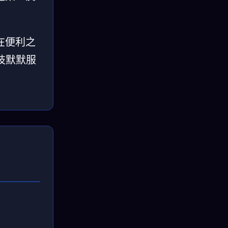
在便利之
技默默服