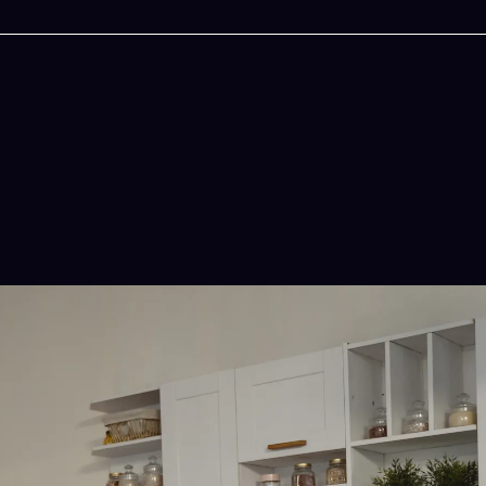
今晚吃什麽
一鍵配搭出三餸一湯的完美晚餐組合,以後免除晚
惱
立即下載