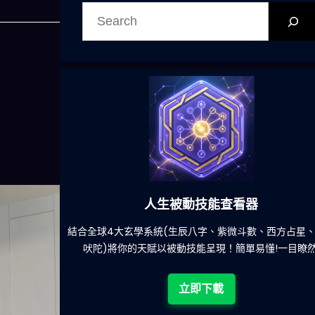
搜
尋
人生被動技能查看器
餐吃什麽的煩
結合全球4大玄學系統(生辰八字、紫微斗數、西方占星
吠陀)將你的天賦以被動技能呈現！簡單易懂!一目瞭然
立即下載