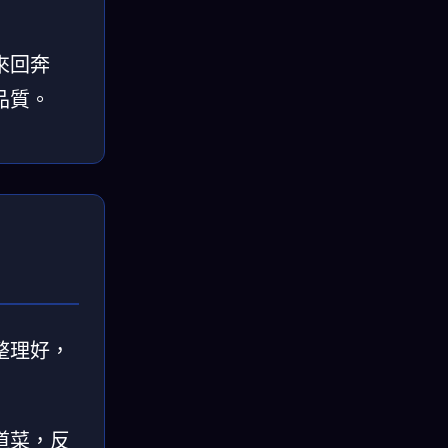
來回奔
品質。
整理好，
道菜，反