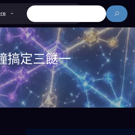
搜
re
尋
分鐘搞定三餸一