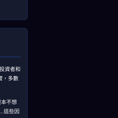
資產投資者和
實，多數
根本不想
…這些因