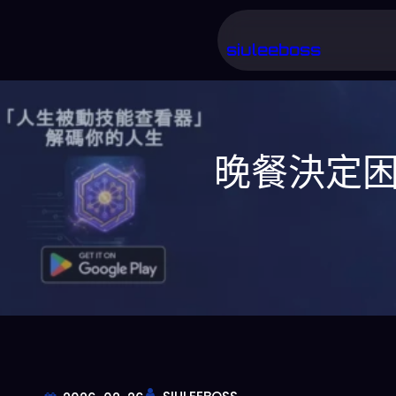
跳
至
siuleeboss
主
要
內
晚餐決定困
容