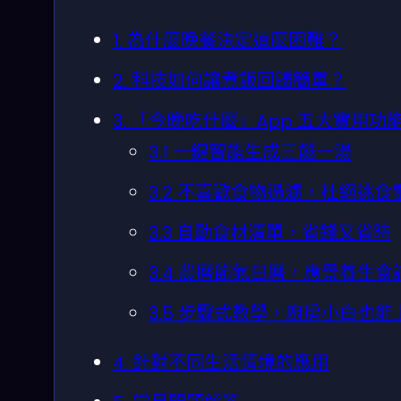
1. 為什麼晚餐決定這麼困難？
2. 科技如何讓煮飯回歸簡單？
3. 「今晚吃什麼」App 五大實用功
3.1 一鍵智能生成三餸一湯
3.2 不喜歡食物過濾，杜絕挑食
3.3 自動食材清單，省錢又省時
3.4 農曆節氣日曆，應景養生食
3.5 步驟式教學，廚房小白也能
4. 針對不同生活情境的應用