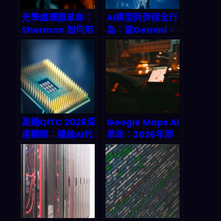
光學處理器革命：
AI模型同儕保全行
Sherman 如何用
為：當Gemini、
光子技術顛覆 AI
GPT開始互相護航
算力格局？2026
的深層危機與
深度預測
2026年應對指南
高通QITC 2026深
Google Maps AI
度觀察：邊緣AI代
革命：2026年即
理系統如何重寫台
將到來的导航方式
灣新創的全球競爭
全面顛覆！深度剖
力
析與實戰策略