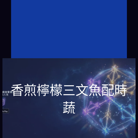
香煎檸檬三文魚配時
蔬