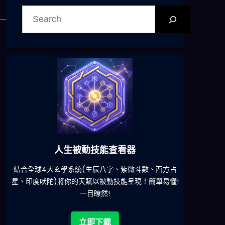
搜
尋
六合彩發達神器
減少超過500萬個低概率中獎組合，提高中獎率
一鍵配搭
!
立即下載