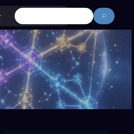
搜
尋
）