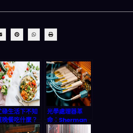
人生被動技能查看器
以後免除晚餐吃
結合全球4大玄學系統(生辰八字、紫微斗數、西方占
星、印度吠陀)將你的天賦以被動技能呈現！簡單易懂
忙碌生活下不知
光學處理器革
一目瞭然!
道晚餐吃什麼？
命：Sherman
一鍵生成三餸一
如何用光子技術
立即下載