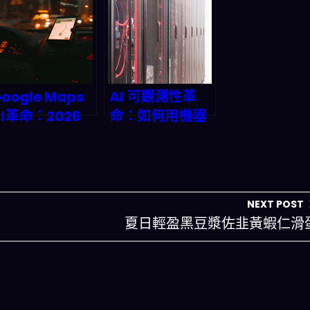
湯解決你的選擇
顛覆 AI 算力格
困難
局？2026 深度
預測
oogle Maps
AI 可觀測性革
AI革命：2026
命：如何用機器
年即將到來的导
學習把機房告警
航方式全面顛
變成營收引擎？
覆！深度剖析與
2026 年企業必
實戰策略
備攻略
NEXT POST
夏日輕盈黑豆漿佐韭黃蝦仁滑