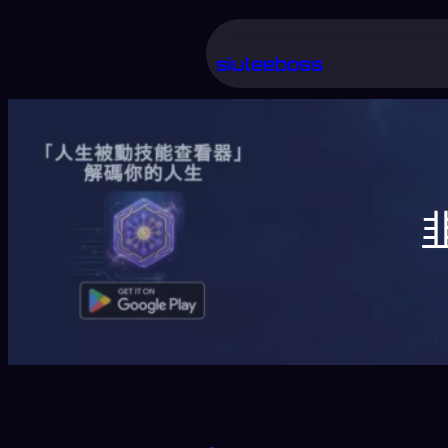
跳
至
siuleeboss
主
要
內
容