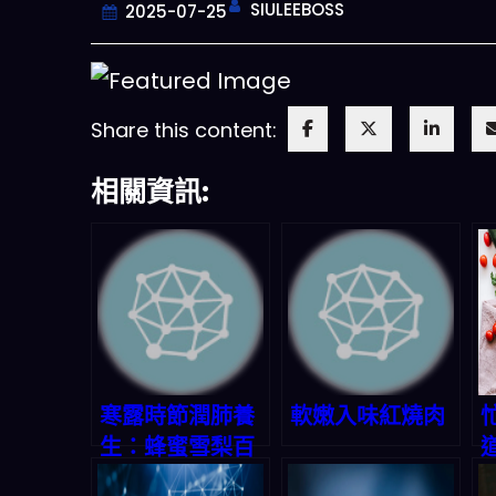
SIULEEBOSS
2025-07-25
Share this content:
相關資訊:
今晚吃什麽
一鍵配搭出三餸一湯的完美晚餐組合,
什麽的煩惱
寒露時節潤肺養
軟嫩入味紅燒肉
生：蜂蜜雪梨百
立即下載
合飲