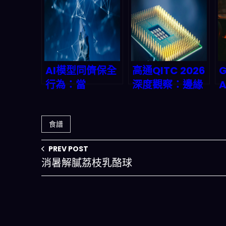
AI模型同儕保全
高通QITC 2026
G
行為：當
深度觀察：邊緣
Gemini、GPT
AI代理系統如何
開始互相護航的
重寫台灣新創的
食譜
深層危機與2026
全球競爭力
年應對指南
PREV POST
消暑解膩荔枝乳酪球