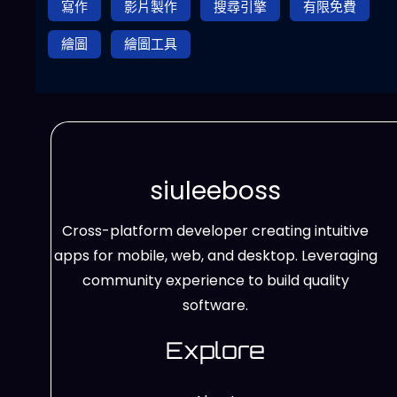
寫作
影片製作
搜尋引擎
有限免費
繪圖
繪圖工具
siuleeboss
Cross-platform developer creating intuitive
apps for mobile, web, and desktop. Leveraging
community experience to build quality
software.
Explore