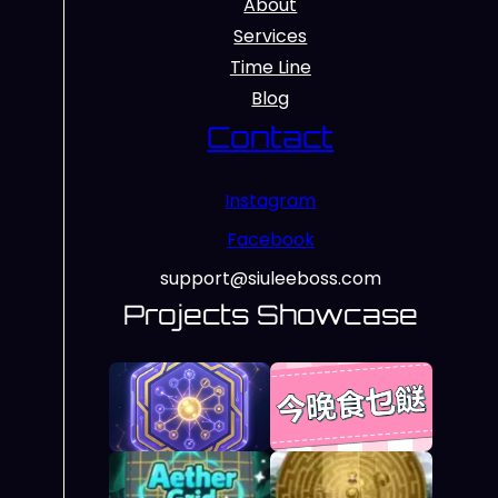
About
Services
Time Line
Blog
Contact
Instagram
Facebook
support@siuleeboss.com
Projects Showcase