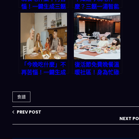
惱！一鍵生成三餸
麼？三餸一湯智能
一湯，讓你天天輕
配方，讓你十分鐘
鬆上菜
搞定全家晚餐！
「今晚吃什麼」不
復活節免費晚餐溫
再苦惱！一鍵生成
暖社區！身為忙碌
三餸一湯，讓你省
上班族的你，該如
時省錢又吃好
何輕鬆搞定每天的
「今晚吃什麼」？
食譜
PREV POST
NEXT P