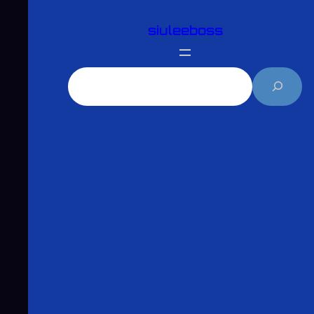
跳
siuleeboss
至
主
要
搜
內
尋
容