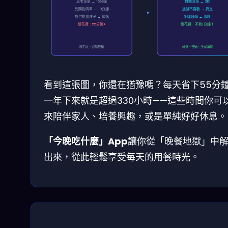
思考菜單 → 15分鐘
自動清單 → 3秒
列購物清單 → 10分鐘
過濾不喜歡 → 搞定
對付挑食孩子 → 煩惱
步驟教學 → 清晰
總花費：55分鐘+
總花費：不到1分鐘！
壓力大、容易放棄
輕鬆、快速、全家滿意
看到這張圖，你還在猶豫嗎？每天省下55分
一年下來就是超過330小時——這些時間你可
來陪伴家人、培養興趣，或是單純好好休息。
「今晚吃什麼」App
讓你從「晚餐地獄」中
出來，從此輕鬆享受每天的用餐時光。