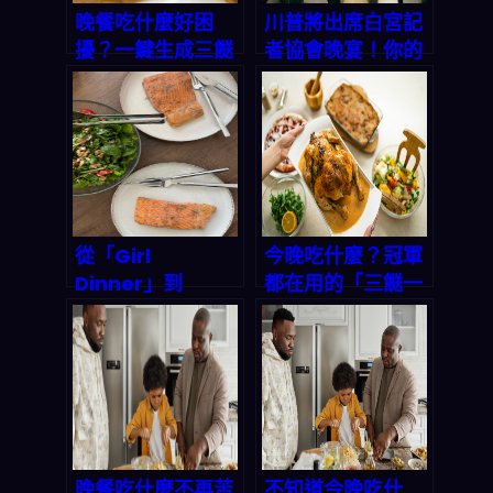
晚餐吃什麼好困
川普將出席白宮記
擾？一鍵生成三餸
者協會晚宴！你的
一湯 App 幫你搞
晚餐想好了嗎？
定！解開選擇困難
「三餸一湯」智能
的終極攻略
菜單讓你不再為吃
飯發愁
從「Girl
今晚吃什麼？冠軍
Dinner」到
都在用的「三餸一
「Boy
湯」秘笈，讓你每
Kibble」：現代人
天輕鬆上菜！
晚餐選擇障礙的終
極解方，讓「今晚
吃什麼」App 一
鍵搞定三餸一湯！
晚餐吃什麼不再苦
不知道今晚吃什