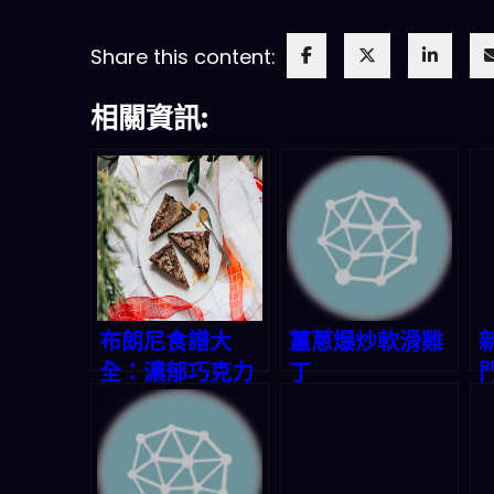
Share this content:
相關資訊:
布朗尼食譜大
薑蔥爆炒軟滑雞
全：濃郁巧克力
丁
的誘惑