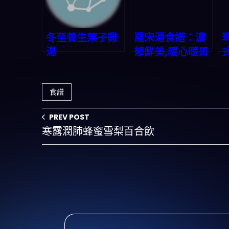
冬至養生栗子雞
羅宋湯食譜：濃
湯
郁鮮美,暖心暖胃
食譜
PREV POST
寒露潤肺蜂蜜雪梨百合飲