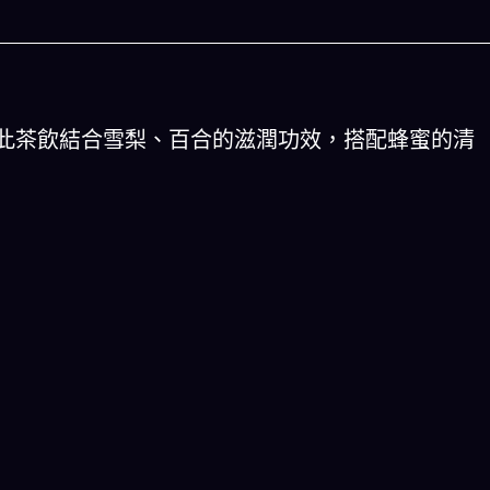
此茶飲結合雪梨、百合的滋潤功效，搭配蜂蜜的清
人生被動技能查看器
以後免除晚餐吃
結合全球4大玄學系統(生辰八字、紫微斗數、西方占
星、印度吠陀)將你的天賦以被動技能呈現！簡單易懂
一目瞭然!
立即下載