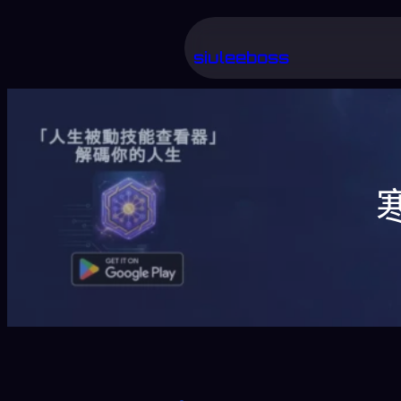
跳
至
siuleeboss
主
要
內
容