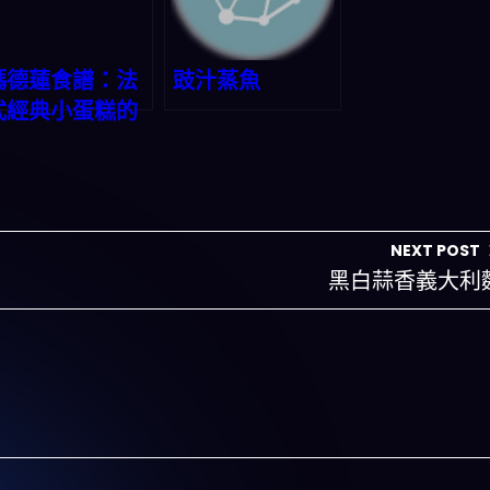
瑪德蓮食譜：法
豉汁蒸魚
式經典小蛋糕的
美味秘方
NEXT POST
黑白蒜香義大利