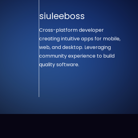
siuleeboss
Cross-platform developer
creating intuitive apps for mobile,
web, and desktop. Leveraging
community experience to build
quality software.