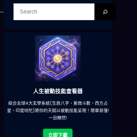
搜
尋
六合彩發達神器
減少超過500萬個低概率中獎組合，提高中獎率
一鍵配搭
!
立即下載