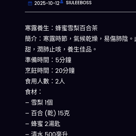
SIULEEBOSS
2025-10-12
寒露養生：蜂蜜雪梨百合茶
簡介：寒露時節，氣候乾燥，易傷肺陰。
甜，潤肺止咳，養生佳品。
準備時間：5分鐘
烹飪時間：20分鐘
食用人數：2人
今晚吃什麽
食材：
– 雪梨 1個
一鍵配搭出三餸一湯的完美晚餐組合,
什麽的煩惱
– 百合 (乾) 15克
– 蜂蜜 2湯匙
立即下載
– 清水 500毫升