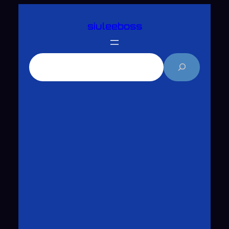
跳
siuleeboss
至
主
要
搜
內
尋
容