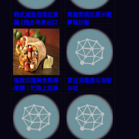
韓式減脂泡菜豆腐
萬聖節南瓜粟米雞
鍋 (適合港澳台口
髀菇炒飯
味)
倫敦印度美食熱潮
夏日消暑黃瓜海鮮
來襲：忙碌上班族
沙拉
如何在家輕鬆煮出
三餸一湯，解決今
晚晚餐不知道吃什
麼的煩惱？