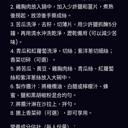
2. 雞胸肉放入鍋中，加入少許鹽和薑片，煮熟
後撈起，放涼後手撕成絲。
3. 苦瓜洗淨，去籽，切薄片，用少許鹽抓醃5分
鐘，再用清水沖洗乾淨，瀝乾備用 (可以減少苦
味)。
4. 青瓜和紅蘿蔔洗淨，切絲；紫洋蔥切細絲；
香菜切碎（可選）。
5. 將苦瓜、黃豆、雞胸肉絲、青瓜絲、紅蘿蔔
絲和紫洋蔥絲放入大碗中。
6. 製作醬汁：將橄欖油、白醋或檸檬汁、蜂
蜜、鹽和黑胡椒粉混合均勻。
7. 將醬汁淋在沙拉上，拌勻。
8. 撒上香菜碎（可選），即可享用。
營養成分估計（每人份量）：