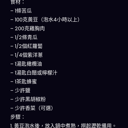
食材：
– 1條苦瓜
– 100克黃豆（泡水4小時以上）
– 200克雞胸肉
– 1/2條青瓜
– 1/2個紅蘿蔔
– 1/4個紫洋蔥
– 1湯匙橄欖油
– 1湯匙白醋或檸檬汁
– 1茶匙蜂蜜
– 少許鹽
– 少許黑胡椒粉
– 少許香菜（可選）
步驟：
1. 黃豆泡水後，放入鍋中煮熟，撈起瀝乾備用。