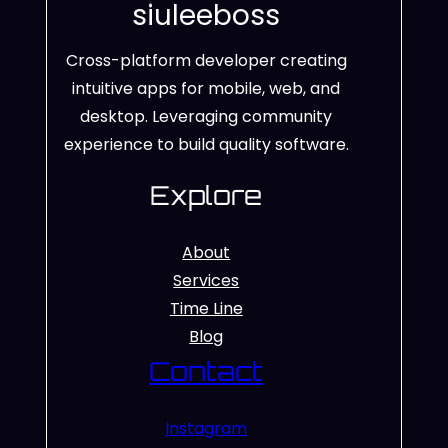
siuleeboss
Cross-platform developer creating
intuitive apps for mobile, web, and
desktop. Leveraging community
experience to build quality software.
Explore
About
Services
Time Line
Blog
Contact
Instagram