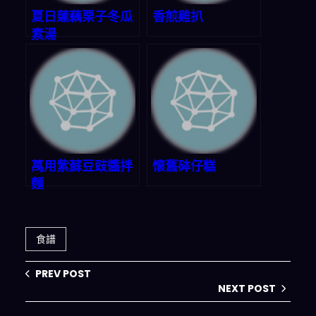
夏日蓮藕栗子冬瓜
香煎雞扒
素湯
萬用紫蘇豆豉醬拌
懷舊砵仔糕
麵
食譜
PREV POST
NEXT POST