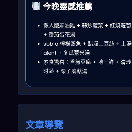
今晚靈感推薦
懶人版麻油雞 + 蒜炒菠菜 + 紅燒蘿蔔
+ 番茄蛋花湯
sob a 檸檬蒸魚 + 醋溜土豆絲 + 上湯
alent + 冬瓜薏米湯
素食驚喜：香煎豆腐 + 地三鮮 + 清炒
时蔬 + 栗子蘑菇湯
文章導覽