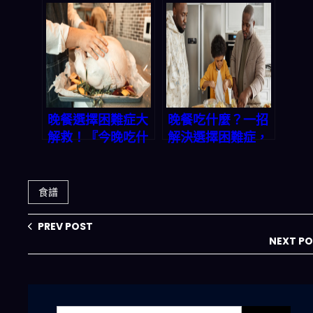
餸一湯」AI 幫你一
餸一湯」App一鍵
秒搞定菜單！
解決晚餐選擇困
難，省下餐廳錢又
不失浪漫
晚餐選擇困難症大
晚餐吃什麼？一招
解救！『今晚吃什
解決選擇困難症，
麼』App一鍵生成
三餸一湯輕鬆上
三餸一湯，讓煮飯
桌！
變輕鬆
食譜
PREV POST
NEXT P
搜