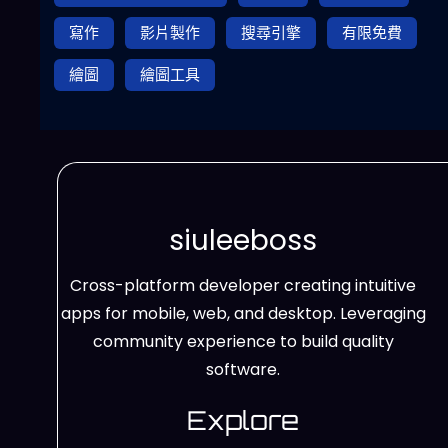
寫作
影片製作
搜尋引擎
有限免費
繪圖
繪圖工具
siuleeboss
Cross-platform developer creating intuitive
apps for mobile, web, and desktop. Leveraging
community experience to build quality
software.
Explore