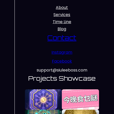
About
Services
Time Line
Blog
Contact
Instagram
Facebook
support@siuleeboss.com
Projects Showcase