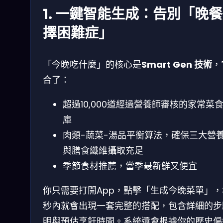
1. 一鍵智能生成：告別「晚
擇困難症」
「今晚吃什麼」的核心是
Smart Gen 技術
，
合了：
超過10,000道經過營養師審核的家常菜
庫
肉類-蔬菜-湯品平衡算法，確保三大營
與膳食纖維攝取充足
季節食材推薦，當季最新鮮又便宜
你只需要打開App，點擊「生成今晚菜單」，
秒內就會出現一套完整的搭配，包含詳細的步
明與預估烹飪時間。系統還會根據你的歷史偏