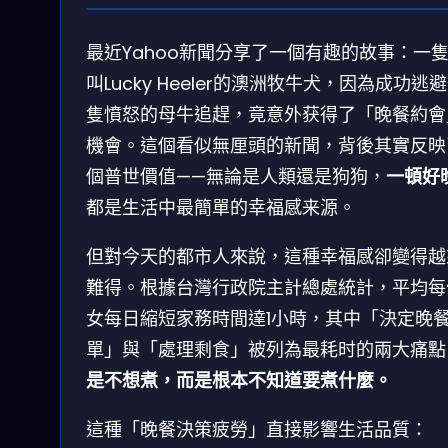
最近Yahoo新聞分享了一個有趣的故事：一
叫Lucky Heeler的澳洲牧牛犬，因為成功逃
隻憤怒的母牛追趕，竟意外获得了「晚餐約會
機會。這個看似無厘頭的新聞，背後其實反映
個普世價值——無論是人類還是狗狗，
一頓好
都是生活中最簡單的幸福感来源。
但對今天的都市人來說，這種幸福感卻變得越
難得。根據台灣行政院主計總處統計，平均每
女每日縮短家務時間達1小時，其中「決定晚
單」與「處理剩食」被列為最耗时的兩大痛點
是不想煮，而是根本不知道要煮什麼。
這種「晚餐決策疲勞」直接影響生活品質：