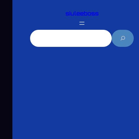
跳
siuleeboss
至
主
要
搜
內
尋
容