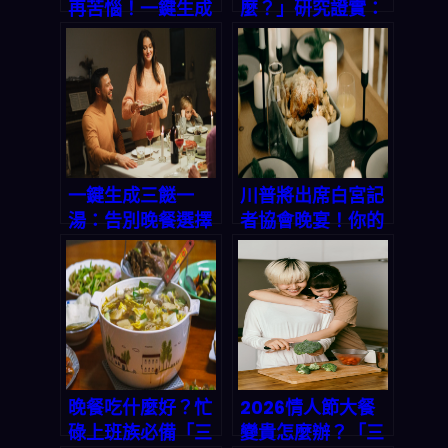
再苦惱！一鍵生成
麼？」研究證實：
三餸一湯，讓你省
家庭共餐能降低青
時省錢又吃好
少年風險，用對方
法每週多賺 3 小時
輕鬆備餐
一鍵生成三餸一
川普將出席白宮記
湯：告別晚餐選擇
者協會晚宴！你的
困難的智能方案
晚餐想好了嗎？
「三餸一湯」智能
菜單讓你不再為吃
飯發愁
晚餐吃什麼好？忙
2026情人節大餐
碌上班族必備「三
變貴怎麼辦？「三