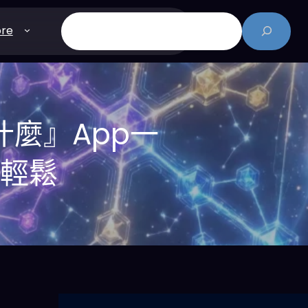
搜
re
尋
麼』App一
變輕鬆