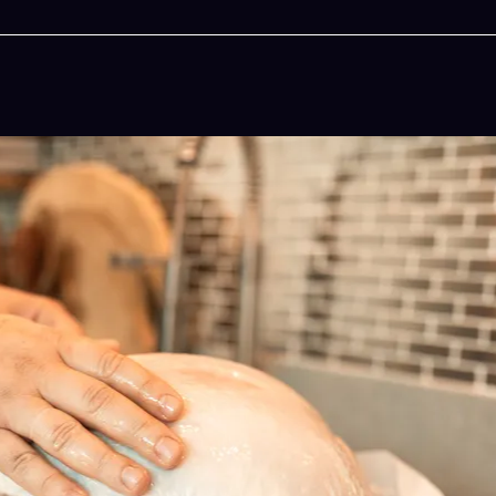
今晚吃什麽
一鍵配搭出三餸一湯的完美晚餐組合,以後免除晚餐吃
惱
立即下載