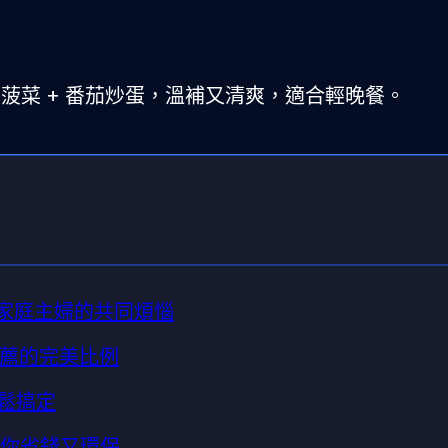
蒜蓉菠菜 + 番茄炒蛋，溫補又清爽，適合輕晚餐。
與家庭主婦的共同煩惱
推薦的完美比例
輕鬆搞定
幫你省錢又環保