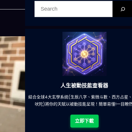
搜
尋
人生被動技能查看器
什麽的煩
結合全球4大玄學系統(生辰八字、紫微斗數、西方占星、印
吠陀)將你的天賦以被動技能呈現！簡單易懂!一目瞭然!
立即下載