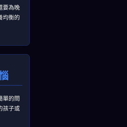
還要為晚
養均衡的
惱
簡單的問
的孩子或