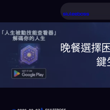
跳
至
siuleeboss
主
要
內
晚餐選擇困
容
鍵