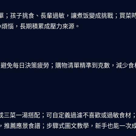
單；孩子挑食、長輩過敏，讓煮饭變成挑戰；買菜
小煩惱，長期積累成壓力來源。
週規劃，避免每日決策疲勞；購物清單精準到克數，減少
生成三菜一湯搭配；可自定義過濾不喜歡或過敏食材
，推薦應景食譜；步驟式圖文教學，新手也能一次