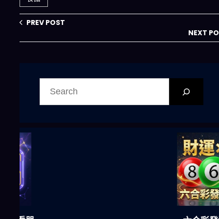
PREV POST
NEXT P
搜
尋