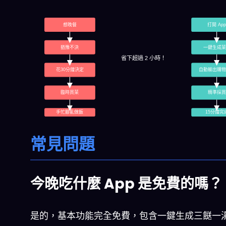
想晚餐
打開 Ap
猶豫不決
一鍵生成菜
省下超過 2 小時！
花30分鐘決定
自動輸出購物
臨時買菜
精準採買
手忙腳亂做飯
15分鐘完
常見問題
今晚吃什麼 App 是免費的嗎？
是的，基本功能完全免費，包含一鍵生成三餸一