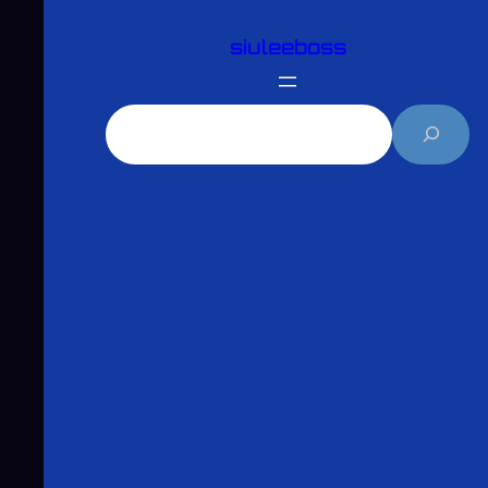
跳
siuleeboss
至
主
要
搜
內
尋
容