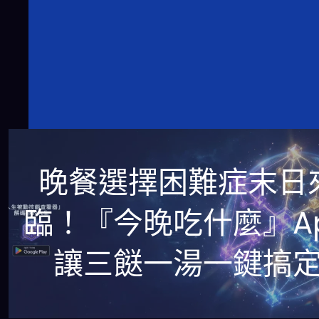
晚餐選擇困難症末日
臨！『今晚吃什麼』A
讓三餸一湯一鍵搞