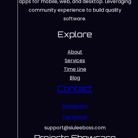
apps for mobile, web, and desktop. Leveraging
community experience to build quality
software.
Explore
About
Services
Time Line
Blog
Contact
Instagram
Facebook
support@siuleeboss.com
Projects Showcase