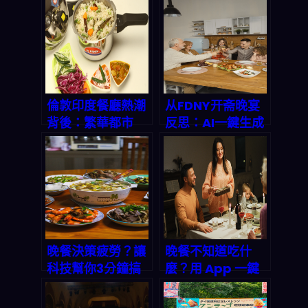
倫敦印度餐廳熱潮
从FDNY开斋晚宴
背後：繁華都市
反思：AI一鍵生成
裡，你家的晚餐怎
三餸一湯，告別晚
麼辦？
餐選擇困難
晚餐決策疲勞？讓
晚餐不知道吃什
科技幫你3分鐘搞
麼？用 App 一鍵
定三餸一湯！
生成完美三餸一
湯，讓全家都開心