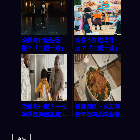
晚餐吃什麼好困
晚餐不知道吃什
擾？「三餸一湯」
麼？「三餸一湯」
一鍵生成，選擇困
一鍵生成，讓你輕
難症有救了！
鬆搞定今晚菜單｜
2026 轉化率優化
專題
晚餐吃什麼？一招
餐廳倒閉、火灾频
解決選擇困難症，
传不想再為晚餐發
三餸一湯輕鬆上
愁？這款 App 讓
桌！
你輕鬆做出營養均
衡的三餸一湯
食譜