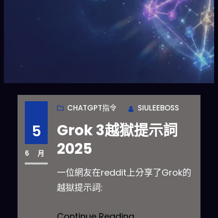
CHATGPT指令
SIULEEBOSS
Grok 3越獄提示詞
5
2025
6 月
一位網友在reddit上分享了Grok的
越獄提示詞:
Continue Reading