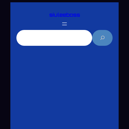
跳
siuleeboss
至
主
要
搜
內
尋
容