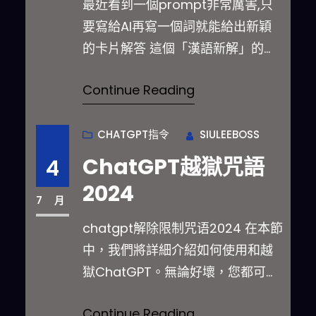
最近看到一個prompt非常厲害,只
要寫給AI再寫一個詞就能給出新穎
的卡片解答 這個「漢語新解」的
prompt…
Continue Reading
CHATGPT指令
SIULEEBOSS
ChatGPT越獄咒語
4
2024
7 月
chatgpt解除限制咒语2024 在本節
中，我們將詳細介紹如何使用和越
獄ChatGPT。無論好壞，您都可以
透…
Continue Reading