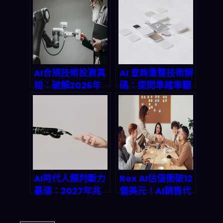
2026 預測市場
人類直覺還剩多少
250 億美元狂飆背
話語權？
後的 AI 情緒交易
密碼
AI合規技術投資真
AI 查詢重整技術解
相：破解2026年
碼：提問準確率翻
成本回收與市場暴
倍的搜尋革命與
漲密碼
2026 年流量新法
則
AI時代人類判斷力
Rox AI估值衝破12
暴漲：2027年兆
億美元！AI銷售代
美元市場如何顛覆
理如何在2026年
你的工作價值？
讓銷售團隊省下