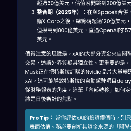
超過60億美元，估值瞬間跳到200億美
整合期（2025年）
：在與SpaceX合併
購X Corp之後，總籌碼超過120億美元
值摸高到800億美元，直逼OpenAI的15
美元。
值得注意的風險是，xAI的大部分資金來自關
交易，這讓外界質疑其獨立性。更重要的是，
Musk正在把特斯拉訂購的Nvidia晶片大量轉
xAI，這可能導致特斯拉的自動駕駛項目dela
從財務報表的角度，這筆「內部轉移」如何定
將是日後審計的焦點。
Pro Tip：
當你評估xAI的投資價值時，別
表面估值。務必要剖析其資金來源的「關聯