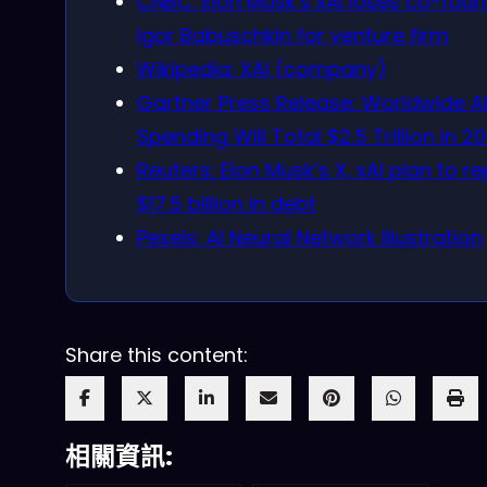
CNBC: Elon Musk’s xAI loses co-fou
Igor Babuschkin for venture firm
Wikipedia: XAI (company)
Gartner Press Release: Worldwide A
Spending Will Total $2.5 Trillion in 2
Reuters: Elon Musk’s X, xAI plan to r
$17.5 billion in debt
Pexels: AI Neural Network Illustration
Share this content:
相關資訊: