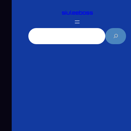
跳
siuleeboss
至
主
要
搜
內
尋
容