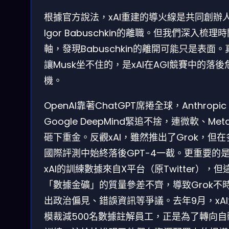
根據官方說法，xAI重建的導火線是共同創辦
Igor Babuschkin的離職。但我們深入梳理
軸，發現Babuschkin的離開可能只是表面。
讓Musk坐不住的，是xAI在AGI競賽中的落後
機。
OpenAI靠著ChatGPT席捲全球，Anthropi
Google DeepMind緊追不捨，連微軟、Met
砸下重金。反觀xAI，雖然推出了Grok，但在
國際評測中始終落後GPT-4一截。更重要的
xAI的訓練數據來自X平台（原Twitter），但
「數據金礦」的質量參差不齊，導致Grok不
出政治偏見、錯誤資訊等爭議。去年9月，xA
模裁減500名數據註解員工，正是為了轉向自