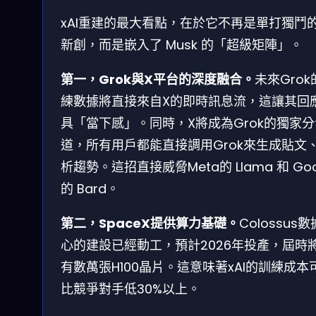
xAI重建的最大看點，在於它不再是單打獨鬥的
新創，而是嵌入了 Musk 的「超級矩陣」。
第一，Grok與X平台的深度融合。
未來Grok
練數據將直接來自X的即時訊息流，這讓其回
具「當下感」。同時，X將成為Grok的獨家
道，所有用戶都能直接調用Grok來生成貼文
析趨勢。這招直接威脅Meta的 Llama 和 Goo
的 Bard。
第二，SpaceX提供算力基礎。
Colossus
心的建設已經動工，預計2026年投產，屆時
有數萬張H100晶片。這意味著xAI的訓練成本
比競爭對手低30%以上。