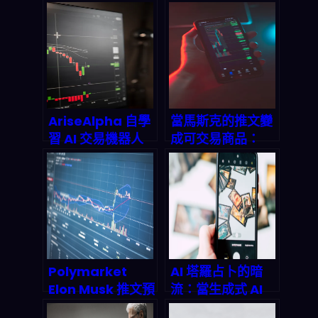
AriseAlpha 自學
當馬斯克的推文變
習 AI 交易機器人
成可交易商品：
深度拆解：強化學
Polymarket 預
習如何重塑 2026
測市場如何重新定
投資邏輯
義名人經濟
Polymarket
AI 塔羅占卜的暗
Elon Musk 推文預
流：當生成式 AI
測賭盤怎麼玩？
成為你的解牌師，