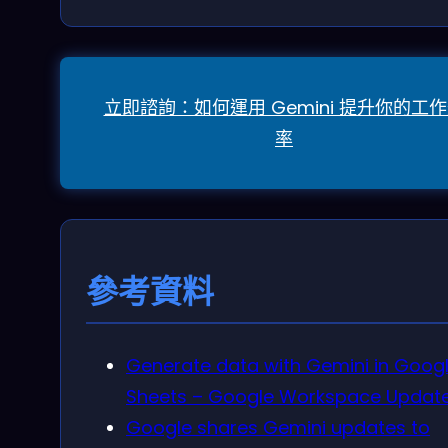
立即諮詢：如何運用 Gemini 提升你的工
率
參考資料
Generate data with Gemini in Goog
Sheets – Google Workspace Updat
Google shares Gemini updates to