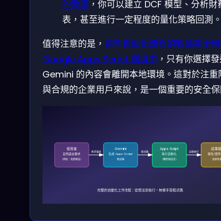
的教學
，你可以建立 DCF 模型、分析財
表，甚至進行一定程度的量化策略回測
值得注意的是，
這些自動化流程的數據完全留
Google Apps Script 環境中
，只有你選擇發
Gemini 的內容會離開本地環境。這對於注重
與合規的企業用戶來說，是一個重要的安全保
使用者
Gemini
Apps Script
結果
需求描述
程式碼
自動執行
自然語言需求
生成 Apps Script
執行自動化
報告/郵件
（例如：每週報告）
程式碼
（觸發器設定）
或更新
完整的自動化工作流程：從想法到執行，無需手寫程式碼