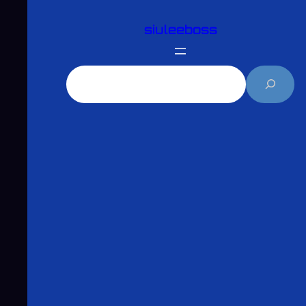
跳
siuleeboss
至
主
要
搜
內
尋
容