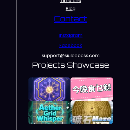
Time Line
Blog
Contact
Instagram
Facebook
support@siuleeboss.com
Projects Showcase