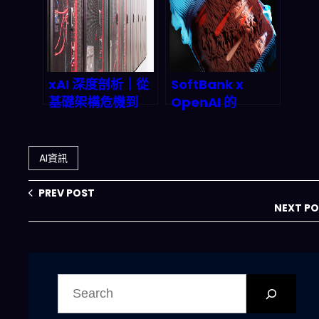
Ferdinand 如何
在 2026 年重新定
義交易風險治理？
xAI 深度剖析｜從
SoftBank x
基礎架構危機到
OpenAI 的
Grok 5 延遲，
Cristal
Musk 的 AI 帝國
Intelligence：企
如何面对 2026 年
業級 AI 走向「自
AI資訊
万亿市场洗牌？
動化決策」與
Stargate 基建投
PREV POST
資意味著什麼？
NEXT P
搜
尋