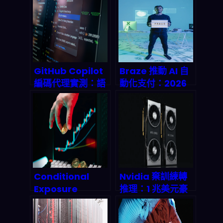
產業的關鍵密碼？
態 Agent、預測
市場 API 與
Active‑Edge AI
如何重新定義產業
鏈？
GitHub Copilot
Braze 推動 AI 自
編碼代理實測：語
動化支付：2026
義搜尋如何讓開發
你真的要先懂治理
速度飆升 55%？
框架與隱私透明度
Conditional
Nvidia 棄訓練轉
Exposure
推理：1 兆美元豪
Framework：
賭背後的 AI 代理
Brian
革命來了嗎？