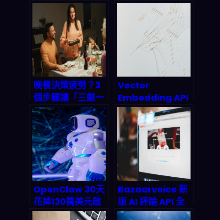
晚餐決策疲勞？3
Vector
個步驟讓「三餸一
Embedding API
湯」自動生成，今
市場大爆發：
晚再也不煩惱！
2026 年語意向量
基礎設施為何成為
AI 產業的隱形冠
脈？
OpenClaw 30天
Bazaarvoice 新
花掉130萬美元啟
版 AI 評論 API 全
示錄：當AI
面拆解：NLP 情感