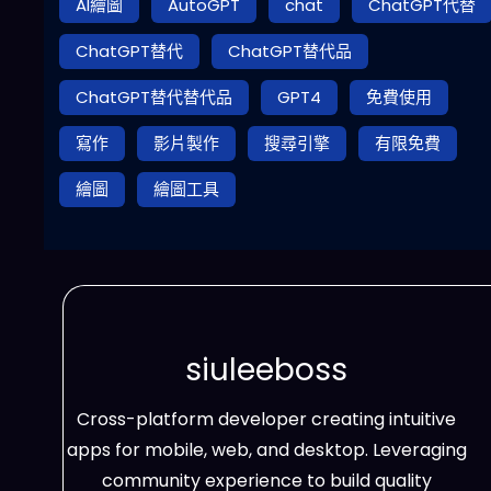
AI繪圖
AutoGPT
chat
ChatGPT代替
ChatGPT替代
ChatGPT替代品
ChatGPT替代替代品
GPT4
免費使用
寫作
影片製作
搜尋引擎
有限免費
繪圖
繪圖工具
siuleeboss
Cross-platform developer creating intuitive
apps for mobile, web, and desktop. Leveraging
community experience to build quality