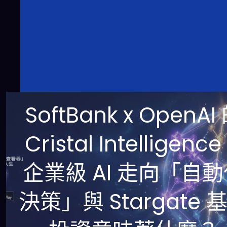
SoftBank x OpenAI
Cristal Intelligenc
企業級 AI 走向「自
決策」與 Stargate 