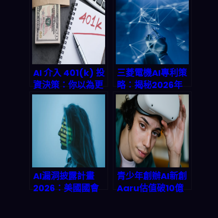
Agent不再需要看
分析如何重塑
帳單，開發者到底
2026 電商轉化率
該不該恐慌？
與供應鏈決策？
AI 介入 401(k) 投
三菱電機AI專利策
資決策：你以為更
略：揭秘2026年
聰明、其實可能把
工業數位轉型的致
退休風險放大了？
勝關鍵
AI漏洞披露計畫
青少年創辦AI新創
2026：美國國會
Aaru估值破10億
強推AI安全革命，
美元：數千AI代理
你的企業準備好了
模擬人類反應，如