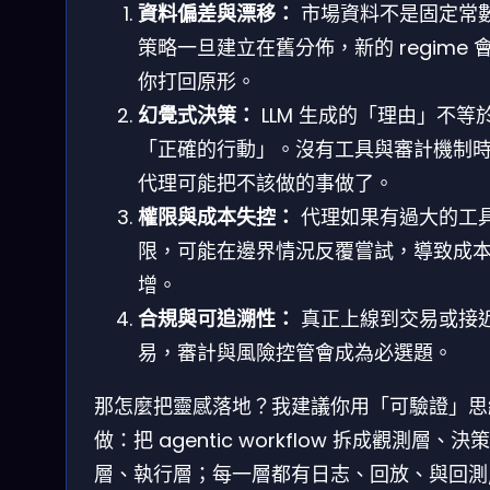
資料偏差與漂移：
市場資料不是固定常
策略一旦建立在舊分佈，新的 regime 
你打回原形。
幻覺式決策：
LLM 生成的「理由」不等
「正確的行動」。沒有工具與審計機制
代理可能把不該做的事做了。
權限與成本失控：
代理如果有過大的工
限，可能在邊界情況反覆嘗試，導致成
增。
合規與可追溯性：
真正上線到交易或接
易，審計與風險控管會成為必選題。
那怎麼把靈感落地？我建議你用「可驗證」思
做：把 agentic workflow 拆成觀測層、決策
層、執行層；每一層都有日志、回放、與回測