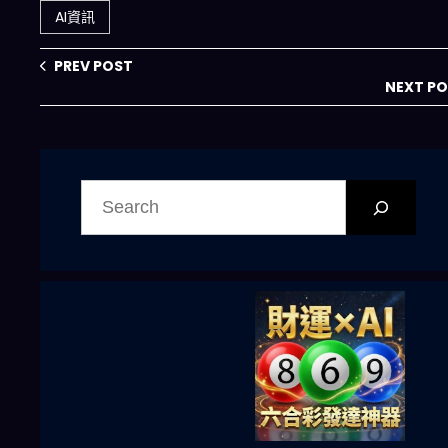
沒？
何讓麥當勞與EY一
AI資訊
夜完成傳統2個月
市場調查？
PREV POST
NEXT P
搜
尋