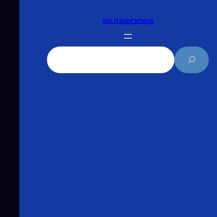
跳
siuleeboss
至
主
要
搜
內
尋
容