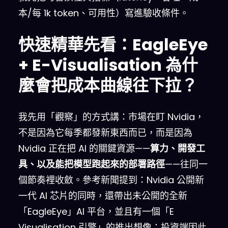
本/每 1k token、可用性）寫進驗收條件。
快速精華先看：EagleEye
+ E-Visualisation 為什
麼會把成本曲線往下拉？
我先用「觀察」的方式講：市場在盯 Nvidia，
不是因為它每季都發新東西而已，而是因為
Nvidia 正在把 AI 的關鍵資源——
算力、開發工
具、以及能把模型跑起來的部署路徑
——往同一
個節奏裡收斂。參考新聞提到：Nvidia 公開新
一代 AI 芯片的同時，還帶出未公開的全新
「EagleEye」AI 平台，並且有一個「E
Visualisation 引擎」的推出想像；投資端因此