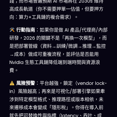
錢；而市場普遍預期 AI 市場將在 2030s 維持
高成長軌道（你不需要押單一估值，但要押方
向：算力+工具鏈的複合需求）。
行動指南
：如果你是做 AI 產品/代理商/內部
研發，2026 的關鍵不是「再換一次模型」，而
是把部署管線（資料→訓練/微調→推理→監控
→成本）做成可重複流程，並評估是否能用
Nvidia 生態工具鏈降低端到端時間與資源浪
費。
風險預警
：平台越強，鎖定（vendor lock-
in）風險越高；再來是可視化/部署引擎如果牽
涉到特定模型格式、推理路徑或版本相依，未
來遷移成本會變成「隱形稅」。你得在導入前
就先把可替換性與指標（latency、吞吐、成