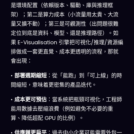
是環境配置（依賴版本、驅動、庫與推理框
架）；第二是算力成本（小流量用太貴、大流
量又擴不動）；第三是可觀測性（出問題很難
定位到底是資料、模型、還是推理路徑）。如
果 E-Visualisation 引擎把可視化/推理/資源編
排做成一套更直覺、成本更透明的流程，那就
會出現：
•
部署週期縮短
：從「能跑」到「可上線」的時
間縮短，意味着更密集的產品迭代。
•
成本更可預估
：當系統把瓶頸可視化，工程師
能用數據去壓縮浪費（例如避免不必要的重
算、降低超配 GPU 的比例）。
•
供應鏈更扁平
：過去中小企業可能需要外包一