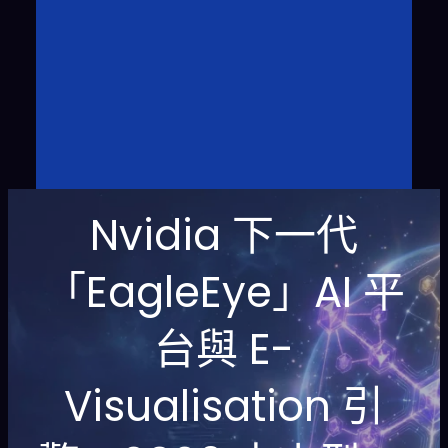
Nvidia 下一代
「EagleEye」AI 平
台與 E-
Visualisation 引