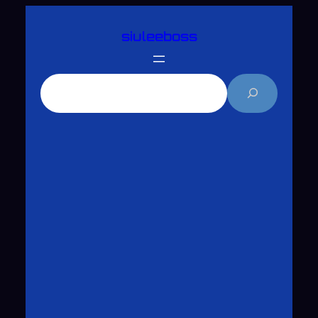
跳
siuleeboss
至
主
要
搜
內
尋
容