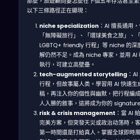
那麼，旅遊顧問要怎麼在下個五年存活甚至繁
以下三條路徑正在顯現：
niche specialization
：AI 擅長通用
「無障礙旅行」、「環球美食之旅」、
LGBTQ+ friendly 行程」等 niche 的
解仍然不足。成為 niche 專家，並用 AI
執行，可建立高壁壘。
tech-augmented storytelling
：AI
行程，但故事屬人类。學習用 AI 快速生
稿，再注入你的個性與幽默，把行程編
人入勝的敘事，這將成为你的 signatur
risk & crisis management
：當 AI 
完美方案，但突發天災或政治动荡時，
第一時間還是打給真人。掌握全球即時