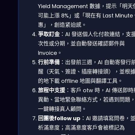
Yield Management 數據，提示「明
可能上漲 8%」或「現在有 Last Minute
惠」，創造紧迫感。
爭取訂金
：AI 發送個人化付款連結，支
次性或分期，並自動發送確認郵件與
Invoice。
行前準備
：出發前三週，AI 自動寄發行
醒（天氣、簽證、插座轉接頭），並根
的地下載 offline 地圖與翻譯工具。
旅程中支援
：客戶 otw 時，AI 傳送即
異動、當地緊急聯絡方式，若遇到問題
一鍵轉接真人顧問。
回團後follow up
：AI 邀請填寫問卷，
析滿意度；高滿意度客戶會被標記為