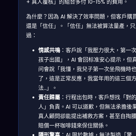
+ 真人覆核」的組合多付 10-15% 的費用。
為什麼？因為 AI 解決了效率問題，但客戶購
還是「信任」。「信任」無法被算法量產，只
過：
情感共鳴
：客戶說「我壓力很大，第一
孩子出國」，AI 會回标准安心提示，但
问會說「我懂，我兒子第一次坐飛機時
了，這是正常反應，我當年用的這三個
法…」。
責任歸屬
：行程出包時，客戶想找「對
人」負責。AI 可以道歉，但無法承擔後
真人顧問卻能提出補救方案，甚至自掏
賠償一杯咖啡錢來保住關係。
隱形驚喜
：AI 限於數據，無法製造「驚