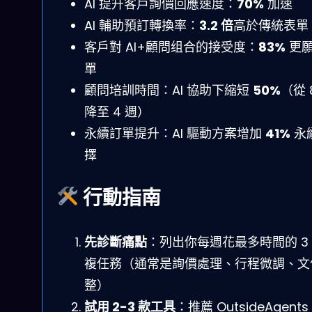
AI 提升客戶詢價回應速度：
70%
加速
AI 輔助預訂轉換率：
3.2 倍
高於傳統表單
客戶對 AI+顧問组合的接受度：
83%
更
單
顧問培訓時間：AI 協助下縮短
50%
（從 
降至 4 週）
永續訂單提升：AI 驅動方案增加
41%
永
擇
行動指南
先診斷痛點
：列出你每週花最多時間的 3
複任務（通常是詢價處理、行程微調、文
整）
試用 2-3 款工具
：推薦 OutsideAgents