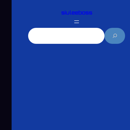
跳
siuleeboss
至
主
要
搜
內
尋
容