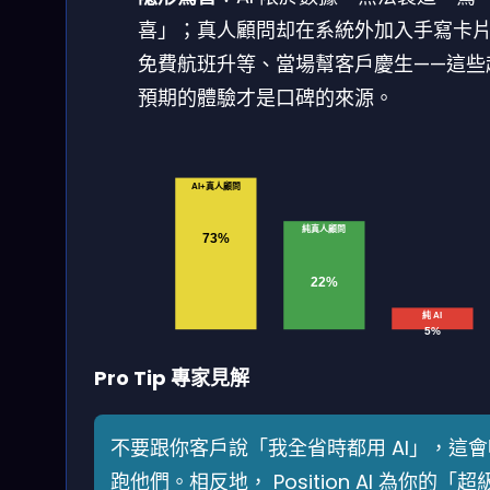
喜」；真人顧問却在系統外加入手寫卡
免費航班升等、當場幫客戶慶生——這些
預期的體驗才是口碑的來源。
AI+真人顧問
純真人顧問
73%
22%
純 AI
5%
Pro Tip 專家見解
不要跟你客戶說「我全省時都用 AI」，這會
跑他們。相反地， Position AI 為你的「超