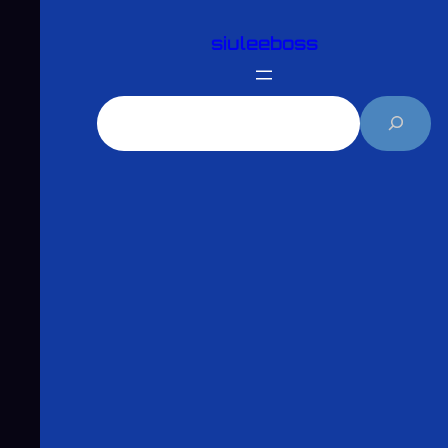
跳
siuleeboss
至
主
要
搜
內
尋
容