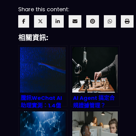
Share this content:
相關資訊:
騰訊WeChat AI
AI Agent 搞定合
助理實測：1.4億
規證據管理？
用戶的超級生態圈
Trustero 用多代
如何引爆2026中
理系統把審計成本
國AI市場變革
砍半