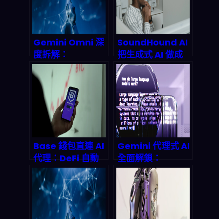
Gemini Omni 深
SoundHound AI
度拆解：
把生成式 AI 做成
Google「創造一
「可跑業務」的
切」模型如何翻轉
Agentic 平台：
AI 影片生成賽局
2026 通訊與保險
客服自動化下一波
怎麼接
Base 錢包直連 AI
Gemini 代理式 AI
代理：DeFi 自動
全面解鎖：
化新正規，你的鏈
Google I/O 2026
上資產誰來操盤？
如何重寫自動化遊
戲規則，從開發者
到被動收益的鏈式