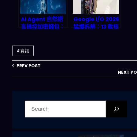
爆發
AI Agent 自然語
Google I/O 2026
言操控加密錢包：
猛爆拆解：13 款核
Human.tech 如
彈級發布如何改寫
何讓人工智慧「開
AI、雲端與金融的
口就能轉帳」
底層遊戲規則
AI資訊
PREV POST
NEXT P
搜
尋