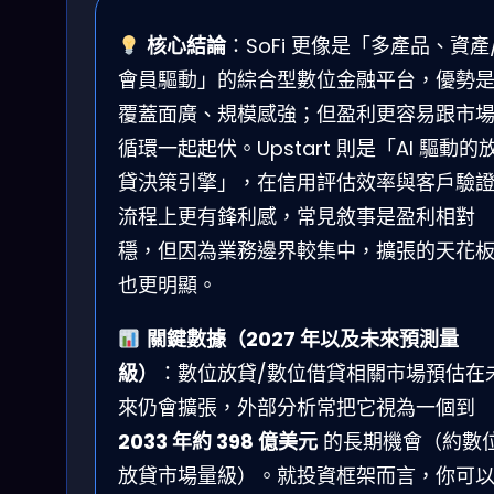
核心結論
：SoFi 更像是「多產品、資產
會員驅動」的綜合型數位金融平台，優勢
覆蓋面廣、規模感強；但盈利更容易跟市
循環一起起伏。Upstart 則是「AI 驅動的
貸決策引擎」，在信用評估效率與客戶驗
流程上更有鋒利感，常見敘事是盈利相對
穩，但因為業務邊界較集中，擴張的天花
也更明顯。
關鍵數據（2027 年以及未來預測量
級）
：數位放貸/數位借貸相關市場預估在
來仍會擴張，外部分析常把它視為一個到
2033 年約 398 億美元
的長期機會（約數
放貸市場量級）。就投資框架而言，你可