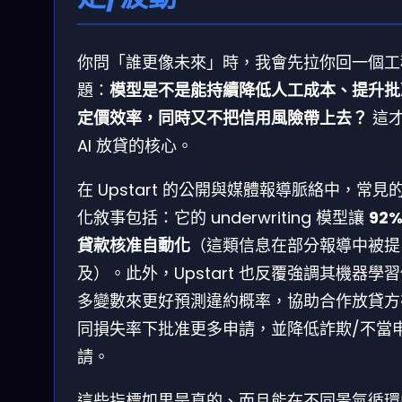
你問「誰更像未來」時，我會先拉你回一個工
題：
模型是不是能持續降低人工成本、提升批
定價效率，同時又不把信用風險帶上去？
這
AI 放貸的核心。
在 Upstart 的公開與媒體報導脈絡中，常見
化敘事包括：它的 underwriting 模型讓
92%
貸款核准自動化
（這類信息在部分報導中被提
及）。此外，Upstart 也反覆強調其機器學
多變數來更好預測違約概率，協助合作放貸方
同損失率下批准更多申請，並降低詐欺/不當
請。
這些指標如果是真的、而且能在不同景氣循環