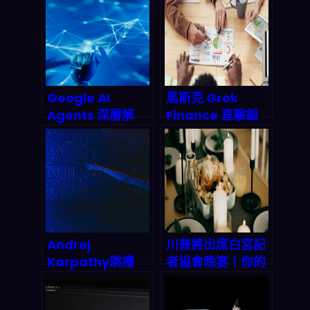
Agentic AI 系
帶來的收益、風險
統？2026 終極實
與你該怎麼接招
戰指南
Google AI
馬斯克 Grok
Agents 深層解
Finance 直擊銀
析：從搜尋框到萬
行貸款業！AI語言
用助手的產業巨
模型結合強化學
變，2026年智能
習，如何在2027
代理市場誰能為
年重塑金融風險模
王？
型與自動交易？
Andrej
川普將出席白宮記
Karpathy跳槽
者協會晚宴！你的
Anthropic：AI安
晚餐想好了嗎？
全陣營拿下最強大
「三餸一湯」智能