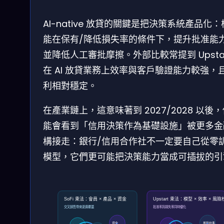
AI-native 放貸的關鍵是把決策系統產品化
能在保有/降低損失率的條件下，提升批准能
並降低人工審批摩擦。外部比較常提到 Upsta
在 AI 放貸業務上效率與客戶驗證能力較強，
利相對穩定。
在產業鏈上，這意味著到 2027/2028 以後
能會看到「信用決策作為基礎設施」被更多金
構接走：銀行/信用合作社不一定要自己從零
模型，它們更可能把決策能力當成可插拔的引
SoFi 乘法：會員 × 產品 × 資金
Upstart 乘法：模型 × 效率 × 風
交叉銷售帶來更廣覆蓋
批准率與損失率同時優化
資金
風險校準