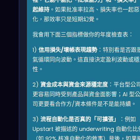
起維持
。如果批准率拉高、損失率也一起惡
化，那效率只是短期幻覺。
我會用下面三個指標做你的年度檢查表：
1)
信用損失/壞帳表現趨勢
：特別看是否跟
氣循環同向波動。這直接決定盈利波動或穩
性。
2)
資金成本與資金來源穩定度
：平台型公
更容易同時受到產品與資金面影響；AI 型
司更要看合作方/資本條件是不是能持續。
3)
流程自動化是否真的「可擴張」
：例如
Upstart 被描述的 underwriting 自動化
（如 92% 核准自動化的敘事）背後，如果