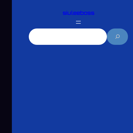
跳
siuleeboss
至
主
要
搜
內
尋
容