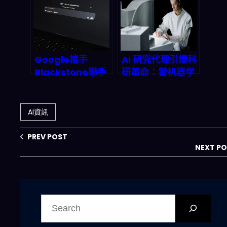
腦，矽谷人才爭奪
菜單讓你不再為吃
戰殺出一條血路
飯發愁
Google攜手
AI 研究代理引爆科
Blackstone聯手
研革命：當机器学
打造AI雲平台：這
习學會「設計實
波操作會從根本上
驗」 itself, 傳統
改寫企業AI佈局遊
實驗室將被顛覆？
AI資訊
戲規則嗎？
PREV POST
NEXT P
搜
尋