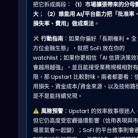
把它拆成兩段：
（1）市場擴張帶來的分母
大
；
（2）誰能用 AI/平台能力把「批准率
損失率、費用」做成乘法
。
行動指南
：如果你偏好「長期複利 + 全
方位金融生態」，就把 SoFi 放在你的
watchlist；如果你更相信「AI 信貸決策效
會越用越強」，並且能接受業務規模相對
限，那 Upstart 比較對味。兩者都要看：
用損失、資金成本/資金來源、以及技術路
是不是能持續兌現。
風險預警
：Upstart 的效率敘事很迷人
但它仍高度受宏觀循環影響（信用表現與
場景氣會一起變）；SoFi 的平台敘事則會