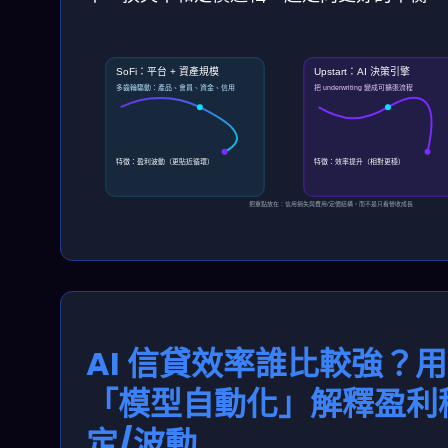
SoFi：平台 + 資產規模
Upstart：AI 決策引擎
多齒輪驅動：產品、會員、資金、信用
把 underwriting 變成可擴張流程
特徵：盈利波動（更貼近循環）
特徵：效率提升（相對更穩）
把重點放在：信用損失與費用/定價結構，而不是只看營收成長
AI 信貸效率誰比較強？用
「模型自動化」解釋盈利
定/波動