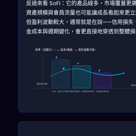
反過來看 SoFi：它的產品線多，市場覆蓋更
資產規模與會員流量也可能讓成長看起來更立
但盈利波動較大，通常就是在說——信用損失
金成本與週期變化，會更直接地穿透到整體損
效率（自動化）↑ → 成本/速度↓ → 盈利波動可能↓
低
中
高
相對盈利波動
相對
（示意）自動化率/模型決策效率越高，若風險校準得住，波動越可能收斂