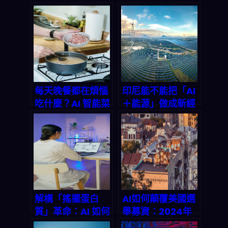
OpenClaw 危機
格自己会「想」？
與晶片荒，AI 代理
Gemini 突破性整
安全漏洞如何重塑
合揭示办公软件的
科技
ai终局
Oligarchy？
每天晚餐都在煩惱
印尼能不能把「AI
吃什麼？AI 智能菜
＋能源」做成新經
單生成器讓你 30
濟槓桿？從治理、
秒搞定三餸一湯
數據開放到風險管
控的實戰解法
解構「搖擺蛋白
AI如何顛覆美國選
質」革命：AI 如何
舉募資：2024年
破解药物研发60年
數據揭示的自动化