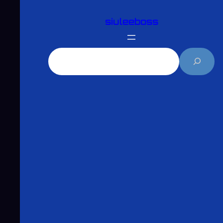
跳
siuleeboss
至
主
要
搜
內
尋
容