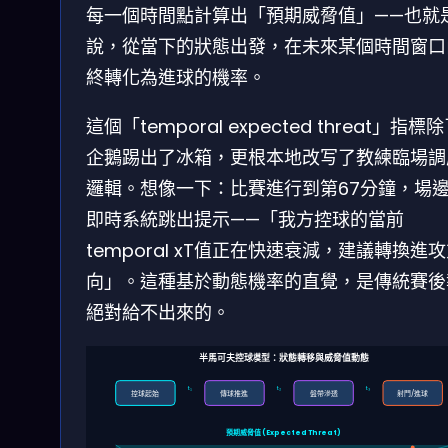
每一個時間點計算出「預期威脅值」——也就
說，從當下的狀態出發，在未來某個時間窗口
終轉化為進球的機率。
這個「temporal expected threat」指標
企鵝踢出了冰箱，更根本地改写了教練臨場調
邏輯。想像一下：比賽進行到第67分鐘，場
即時系統跳出提示——「我方控球的當前
temporal xT值正在快速衰減，建議轉換進
向」。這種基於動態機率的直覺，是傳統賽後
絕對給不出來的。
半馬可夫控球模型：狀態轉移與威脅值動態
t₁
t₂
t₃
控球起始
傳球推進
盤帶滲透
射門/進球
預期威脅值 (Expected Threat)