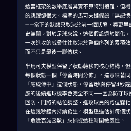
這套框架的數學底層其實不算特別複雜，但概
的跳躍卻很大。標準的馬可夫鏈假設「無記憶
——當下的狀態只取決於前一個狀態，與更早
史無關。對於足球來說，這個假設過於簡化，
一次進攻的威脅往往取決於整個序列的累積效
而不只是最後一腳傳球。
半馬可夫模型保留了狀態轉移的核心結構，但
每個狀態一個「停留時間分佈」。這意味著同
「底線傳中」這個狀態，停留1秒與停留4秒鐘
應的後續進球機率會完全不同——因為防守球
回防、門將的站位調整、進攻球員的跑位變化
在這幾秒鐘內持續發生。模型透過估計每個狀
「危險衰減函數」來捕捉這種時間敏感性。