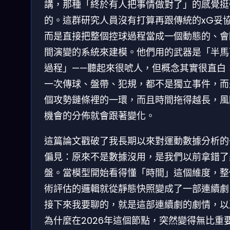
講，那種「終於有人把事情做對了」的感覺挺
的。這群研究人員沒有打算再跟傳統的xG妥
而是直接把整個控球過程當成一個動態的、會
間演變的系統來建模。他們用的武器是「半馬
過程」——聽起來很唬人，但概念其實很直白
一次傳球、盤帶、犯規，都不是獨立事件，而
個攻勢鏈條裡的一環，而且時間拖得越長，風
機會的分佈就會跟著變化。
這篇論文戳破了我長期以來對運動數據分析的
偏見：原來不是數據沒用，是我們以前拿錯了
盤。當模型開始看得懂「時間」這個維度，整
術評估的邏輯就從靜態快照變成了一部連續劇
接下來我要聊的，就是這部連續劇的劇情，以
為什麼在2026年這個節點，突然變得無比重