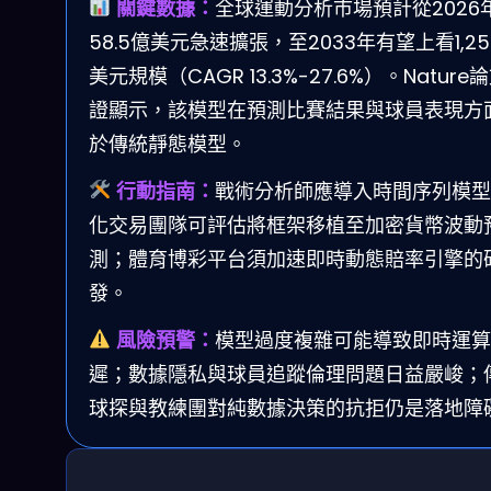
關鍵數據：
全球運動分析市場預計從2026
58.5億美元急速擴張，至2033年有望上看1,25
美元規模（CAGR 13.3%-27.6%）。Nature
證顯示，該模型在預測比賽結果與球員表現方
於傳統靜態模型。
行動指南：
戰術分析師應導入時間序列模型
化交易團隊可評估將框架移植至加密貨幣波動
測；體育博彩平台須加速即時動態賠率引擎的
發。
風險預警：
模型過度複雜可能導致即時運算
遲；數據隱私與球員追蹤倫理問題日益嚴峻；
球探與教練團對純數據決策的抗拒仍是落地障