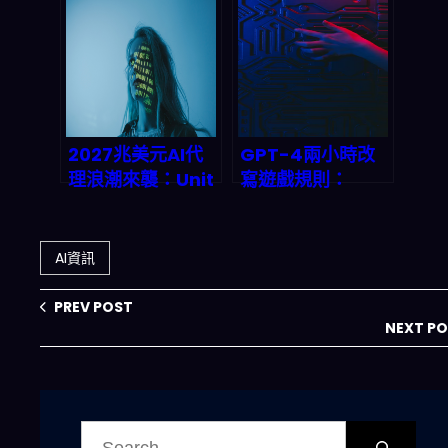
死循环，点亮
贏家策略
\$40B 产业新蓝
图？
2027兆美元AI代
GPT-4兩小時改
理浪潮來襲：Unit
寫遊戲規則：
42白皮書揭密安全
2026年AI Agent
權衡、數據洩露與
將顛覆哪些產業
模組化防護藍圖
鏈？
AI資訊
PREV POST
NEXT P
搜
尋