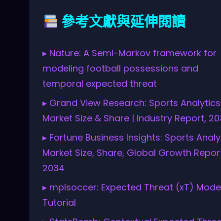
參考文獻與延伸閱讀
▸ Nature: A Semi-Markov framework for
modeling football possessions and
temporal expected threat
▸ Grand View Research: Sports Analytics
Market Size & Share | Industry Report, 2
▸ Fortune Business Insights: Sports Analy
Market Size, Share, Global Growth Report
2034
▸ mplsoccer: Expected Threat (xT) Mode
Tutorial