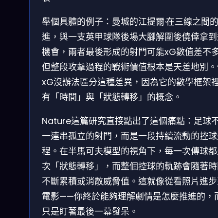
舉個具體的例子：曼城的江提爾·在三線之間
進，與一支英甲球隊後場大腳解圍後僥倖拿到
機會，兩者最後形成的射門可能xG數值差不
但整段攻擊過程的戰術價值根本是天差地別。
xG沒辦法區分這種差異，因為它的數學框架
有「時間」與「狀態轉移」的概念。
Nature這篇研究直接點出了這個痛點：足球
一連串孤立的射門，而是一段持續流動的控球
程。在半馬可夫模型的視角下，每一次傳球都
次「狀態轉移」，而整個控球的軌跡會隨著時
不斷累積或消散威脅值。這就像從看照片進步
電影——你終於能夠理解劇情是怎麼推進的，
只是盯著最後一幕發呆。