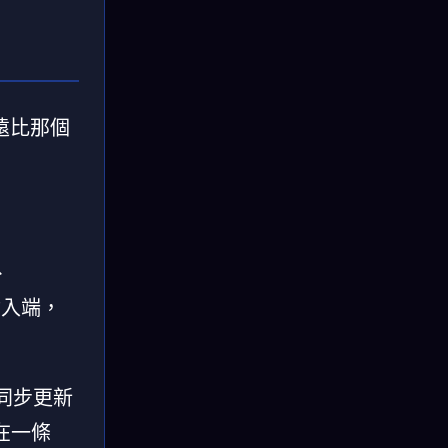
遠比那個
、
輸入端，
並同步更新
現在一條