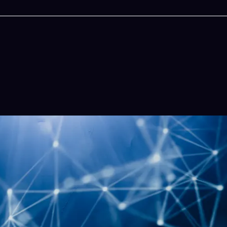
今晚吃什麽
一鍵配搭出三餸一湯的完美晚餐組合,以後免除晚
惱
立即下載