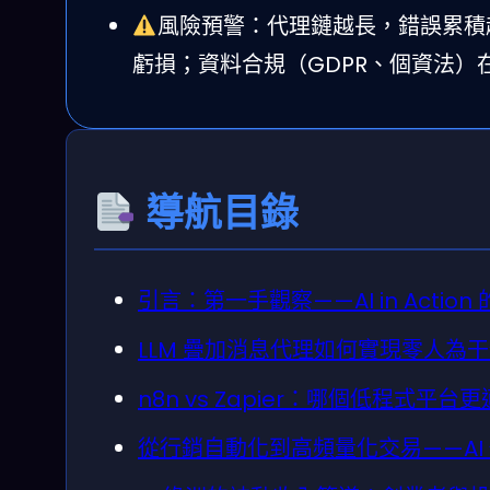
風險預警：代理鏈越長，錯誤累積越
虧損；資料合規（GDPR、個資法）
導航目錄
引言：第一手觀察——AI in Actio
LLM 疊加消息代理如何實現零人為
n8n vs Zapier：哪個低程式
從行銷自動化到高頻量化交易——AI