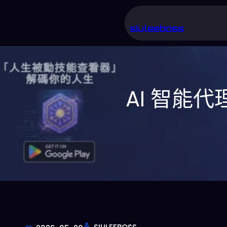
跳
至
siuleeboss
主
要
內
AI 智能
容