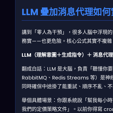
LLM 疊加消息代理如
講到「零人為干預」，很多人腦中浮現的
務實——也更危險。核心公式其實不複雜
LLM（理解意圖＋生成指令）＋ 消息代
翻成白話：LLM 是大腦，負責「聽懂你
RabbitMQ、Redis Streams
同時確保中途掛了能重試、順序不亂、不
舉個具體場景：你跟系統說「幫我每小時抓競
我們的定價策略文件」。以前你得寫 cron 