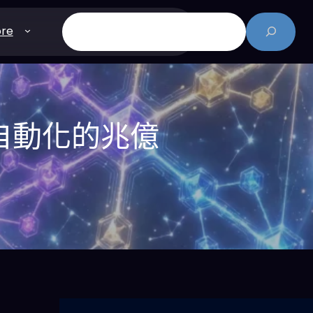
搜
re
尋
業自動化的兆億