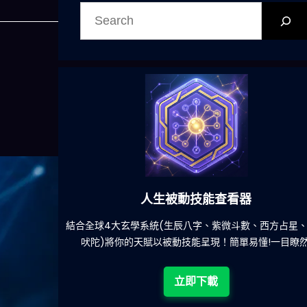
搜
尋
人生被動技能查看器
餐吃什麽的煩
結合全球4大玄學系統(生辰八字、紫微斗數、西方占星
吠陀)將你的天賦以被動技能呈現！簡單易懂!一目瞭然
立即下載