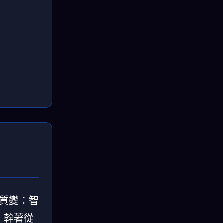
的質變：智
上，幹著從