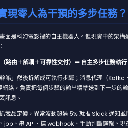
何實現零人為干預的多步任務？
畫面是科幻電影裡的自主機器人。但現實中的架構
：
理（路由＋解耦＋可靠性交付）＝ 自主多步任務執行
要幹嘛」然後拆解成可執行步驟；消息代理（Kafka
 等）是神經網絡，負責把每個步驟的輸出精準送到下一步的
丟訊息。
品定價，異常波動超過 5% 就推 Slack 通知
job、串 API、搞 webhook、手動判斷邏輯。