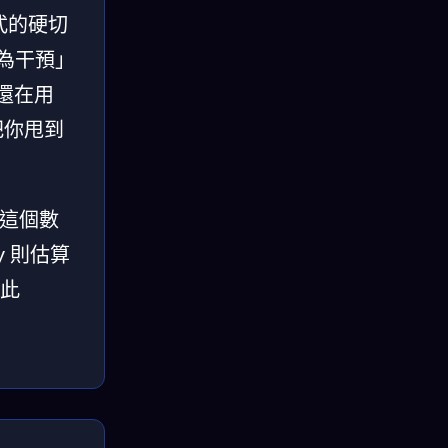
式的硬切
人為干預」
還在用
把你甩到
。這個數
y 則估算
此