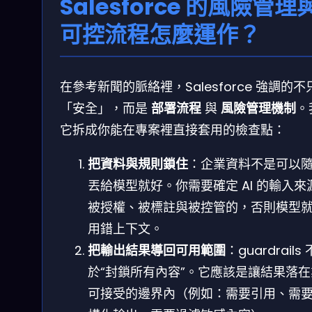
Salesforce 的風險管理
可控流程怎麼運作？
在參考新聞的脈絡裡，Salesforce 強調的不
「安全」，而是
部署流程
與
風險管理機制
。
它拆成你能在專案裡直接套用的檢查點：
把資料與規則鎖住
：企業資料不是可以
丟給模型就好。你需要確定 AI 的輸入來
被授權、被標註與被控管的，否則模型
用錯上下文。
把輸出結果導回可用範圍
：guardrails
於“封鎖所有內容”。它應該是讓結果落
可接受的邊界內（例如：需要引用、需