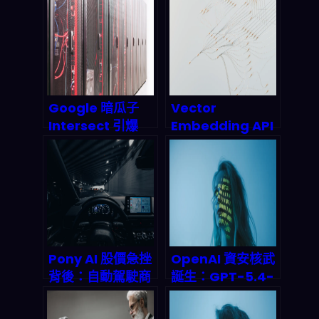
quietly 吃掉你的
「長期完成」？
瀏覽器畫面？
Google 暗瓜子
Vector
Intersect 引爆
Embedding API
2026 数据中心电
市場大爆發：
源革命：AI 算力狂
2026 年語意向量
飙背後的能源生存
基礎設施為何成為
战
AI 產業的隱形冠
脈？
Pony AI 股價急挫
OpenAI 資安核武
背後：自動駕駛商
誕生：GPT-5.4-
用化卡關點、監管
Cyber 將如何重
壓力與下一輪估值
塑 2026 年企業防