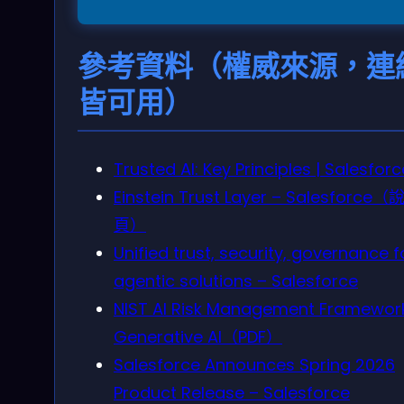
參考資料（權威來源，連
皆可用）
Trusted AI: Key Principles | Salesforc
Einstein Trust Layer – Salesforce
頁）
Unified trust, security, governance f
agentic solutions – Salesforce
NIST AI Risk Management Framewor
Generative AI（PDF）
Salesforce Announces Spring 2026
Product Release – Salesforce