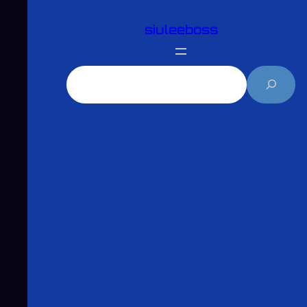
跳
siuleeboss
至
主
要
搜
內
尋
容