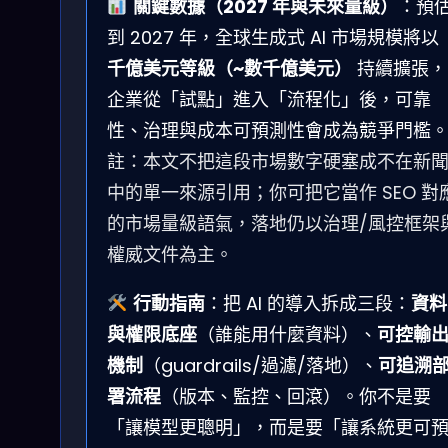
關鍵數據（2027 年與未來量級）
：預
到 2027 年，全球生成式 AI 市場規模將以
千億美元等級（~數千億美元）
持續擴張，
企業從「試點」進入「流程化」後，可靠
性、治理與成本可預測性會成為競爭門檻
註：本文不把這段市場數字硬塞成不在新
中的單一來源引用；你可把它當作 SEO 對
的市場量級語氣，落地仍以治理/風控框架
權威文件為主。
行動指南
：把 AI 的導入拆成三段：
資料
與權限底座
（誰能用什麼資料）、
可控輸
機制
（guardrails/過濾/落地）、
可追溯
署流程
（版本、監控、回滾）。你不是要
「讓模型更聰明」，而是要「讓系統更可