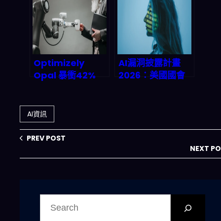
重估怎麼看
禦格局？
（2026觀點）
Optimizely
AI漏洞披露計畫
Opal 暴衝42%
2026：美國國會
QoQ ARR：AI
強推AI安全革命，
Agent 編排平台
你的企業準備好了
如何改寫企業自動
沒？
AI資訊
化遊戲規則
PREV POST
NEXT P
搜
尋