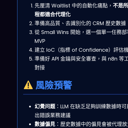
先厘清 Waitlist 中的自動化痛點，
不是
程都適合代理化
準備高品質、去識別化的 CRM 歷史數據
從 Small Wins 開始，選一個單一任務
MVP
建立 IoC（指標 of Confidence）評估
準備好 API 金鑰與安全審查，與 n8n 等
對接
風險預警
幻覺问题
：LLM 在缺乏足夠訓練數據時可
出錯誤業務建議
數據偏見
：歷史數據中的偏見會被代理放