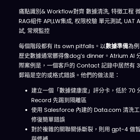
痛點識別& Workflow對齊
數據清洗, 特徵工程
微
RAG組件
API,LW集成, 权限校驗
單元測試, UAT
試, 常規監控
每個階段都有 its own pitfalls。以
數據準備
為例
歷史數據通常髒得像
dog’s dinner
。Atrium A
際案例是，一個客戶的 Contact 記錄中居然有 3
郵箱是空的或格式錯誤。他們的做法是：
建立一個「數據健康度」評分卡，低於 70 
Record 先踢到隔離區
使用 Salesforce 內建的 Data.com 清
修復簡單錯誤
對於複雜的關聯關係斷裂，則用 gpt-4 做
與修補