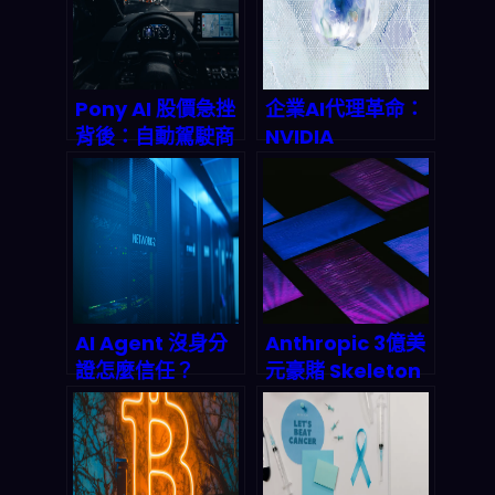
戰
Pony AI 股價急挫
企業AI代理革命：
背後：自動駕駛商
NVIDIA
用化卡關點、監管
NemoClaw開放
壓力與下一輪估值
平台如何重塑
重估怎麼看
2026年商業自動
（2026觀點）
化
AI Agent 沒身分
Anthropic 3億美
證怎麼信任？
元豪賭 Skeleton
Infoblox與
Key：為何
GoDaddy聯手打
developer 被迫
造DNS身份驗證新
重新選邊站？
標準，終結代理人