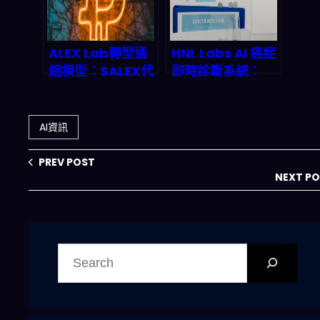
偽造與數據污染亂
象
ALEX Lab轉型通
HNL Labs AI 癌症
縮模型：$ALEX代
即時診斷系統：
幣回購燒毀機制與
2025 年如何用深
2026年Stacks生
度學習顛覆傳統醫
態價值前景
療檢測？
AI資訊
PREV POST
NEXT P
搜
尋