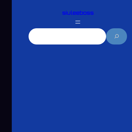
跳
siuleeboss
至
主
要
搜
內
尋
容