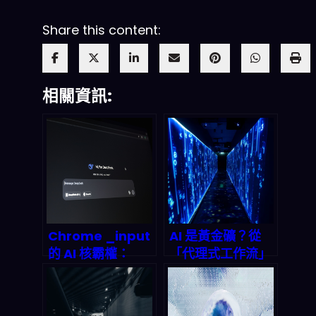
Share this content:
相關資訊:
Chrome _input
AI 是黃金礦？從
的 AI 核霸權：
「代理式工作流」
Gemini 如何
到投資擠壓：
quietly 吃掉你的
2026 年你該怎麼
瀏覽器畫面？
看懂這場資本淘金