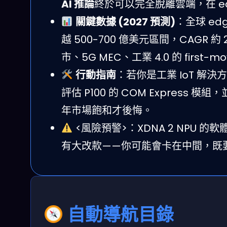
AI 推論
終於可以完全脫離雲端，在 e
關鍵數據 (2027 預測)
：全球 edg
越 500-700 億美元區間，CAGR 
市、5G MEC、工業 4.0 的 first-m
行動指南
：若你是工業 IoT 
評估 P100 的 COM Express 
年市場飽和才後悔。
<風險預警>：XDNA 2 NPU 
有大改款——你可能會卡在中間，既要趕上
自動導航目錄