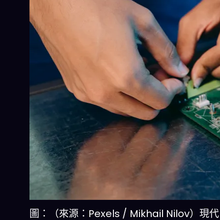
圖：（來源：Pexels / Mikhail Nilo