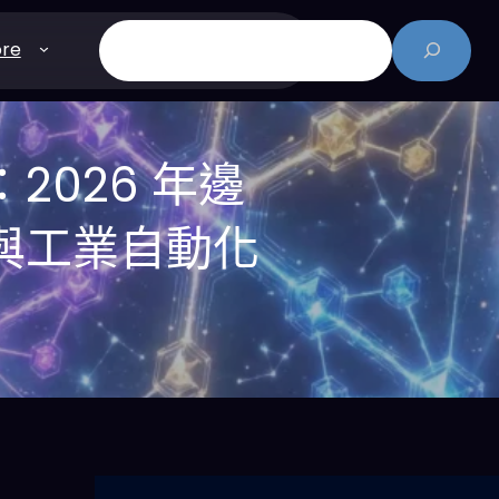
搜
re
尋
0：2026 年邊
市與工業自動化