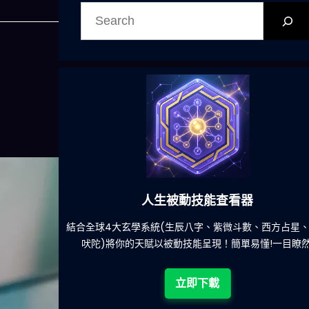
搜
尋
人生被動技能查看器
餐吃什麽的煩
結合全球4大玄學系統(生辰八字、紫微斗數、西方占星
吠陀)將你的天賦以被動技能呈現！簡單易懂!一目瞭然
立即下載