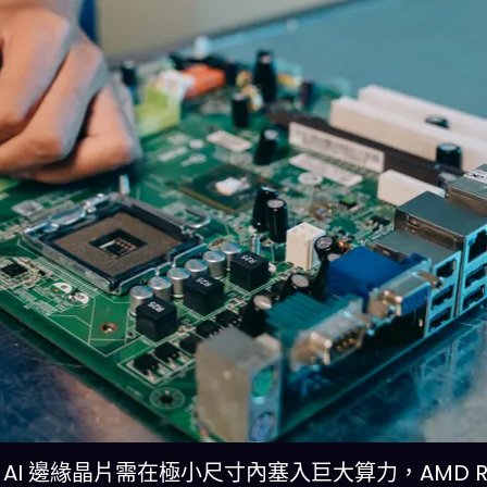
v）現代 AI 邊緣晶片需在極小尺寸內塞入巨大算力，AMD Ry