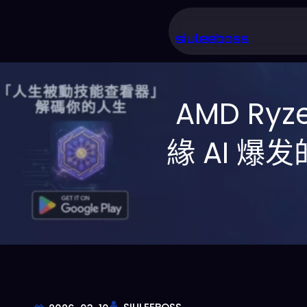
跳
至
siuleeboss
主
要
AMD Ryz
內
容
緣 AI 