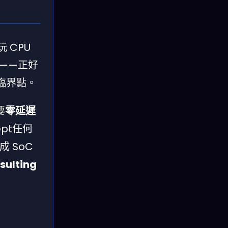
玩 CPU
微妙——正好
元的臨界點。
要
零延遲
pt任何
成 SoC
sulting