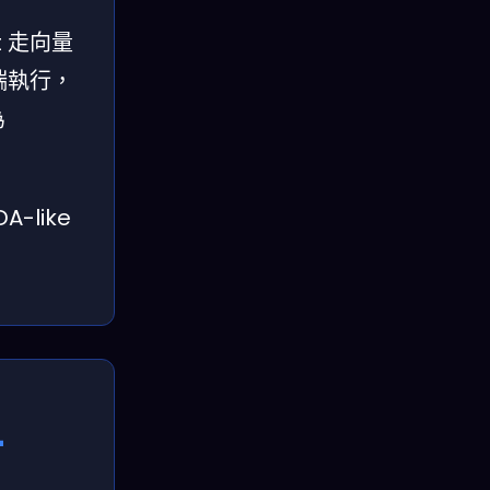
ct 走向量
 端執行，
為
-like
+