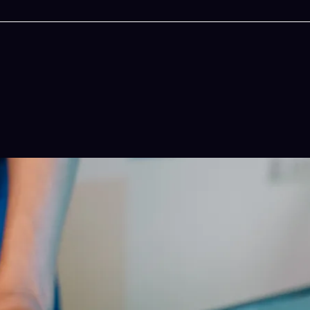
今晚吃什麽
一鍵配搭出三餸一湯的完美晚餐組合,以後免除晚
惱
立即下載