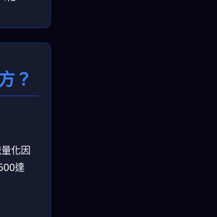
方？
統量化因
00達