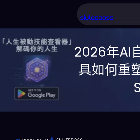
跳
至
siuleeboss
主
要
2026年
內
容
具如何重塑