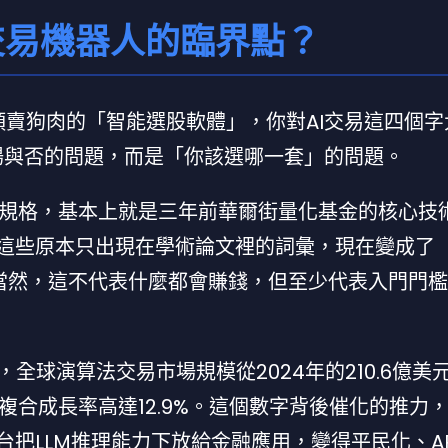
動交易機器人的臨界點？
頭賣狗肉的「智能選股軟體」，你對AI交易這四個
進場與否的問題，而是「你該選哪一套」的問題。
規格，基本上就是三年前華爾街量化基金的核心技
t學習這些原本只出現在學術論文裡的詞彙，現在變成了
品賣點。當然，這不代表什麼都會賺錢，但至少代表入門門
威預測，全球演算法交易市場規模從2024年的210.6億
，年複合成長率高達12.9%。這個數字背後催化的推力
等技術平台把LLM推理能力下放給金融應用，變得平民化、A