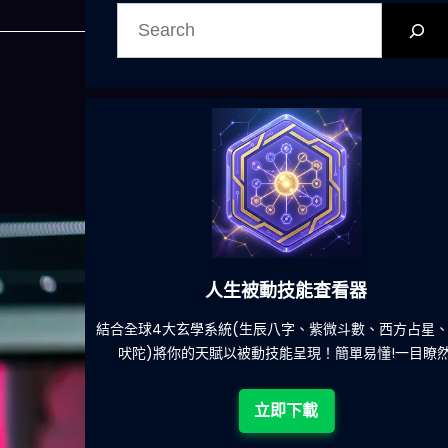
搜
尋
人生被動技能查看器
吃什麽的煩
結合全球4大玄學系統(生辰八字、紫微斗數、西方占星、
吠陀)將你的天賦以被動技能呈現！簡單易懂!一目瞭然!
立即下載