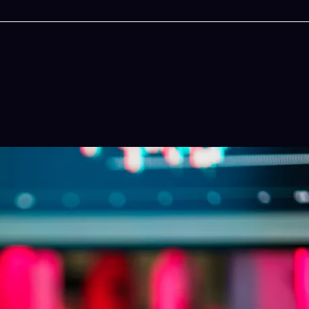
今晚吃什麽
一鍵配搭出三餸一湯的完美晚餐組合,以後免除晚餐
惱
立即下載