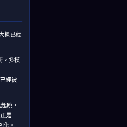
字大概已經
術。多模
檻已經被
美元起跳，
，正是
PI化。