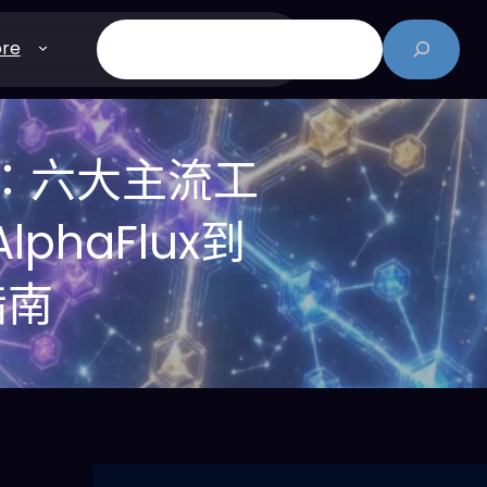
搜
re
尋
測：六大主流工
haFlux到
指南